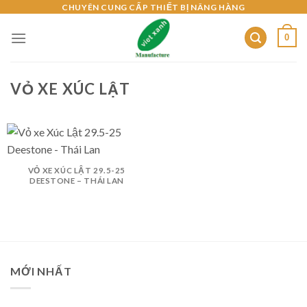
Skip
CHUYÊN CUNG CẤP THIẾT BỊ NÂNG HÀNG
to
0
content
VỎ XE XÚC LẬT
VỎ XE XÚC LẬT 29.5-25
DEESTONE – THÁI LAN
MỚI NHẤT