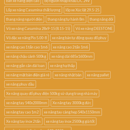
bán xe nâng điện cao
bộ nguồn nhập khẩu DC 24V
Lốp xe nâng Casumina chất lượng
lốp xe Xúc lật 29.5-25
thang nâng người điện
thang nâng tự hành 8m
thang nâng đôi
Vỏ xe nâng Casumina 28x9-15 (8.15-15)
Vỏ xe nâng DEESTONE
Vỏ đặc xe nâng Pio 5.00-8
xe nâng bán tự động quay đổ phuy
xe nâng cao 1 tấn cao 1m6
xe nâng cao 2 tấn 1m6
xe nâng chậu cảnh 500kg
xe nâng dài 685x1600mm
xe nâng gắn cân đài loan
xe nâng hạ thấp
xe nâng mặt bàn điện giá rẻ
xe nâng nhật bản
xe nâng pallet
xe nâng phuy dầu
Xe nâng quay đổ phuy điện 500kg sử dụng trong nhà máy
xe nâng tay 540x2000mm
Xe nâng tay 3000kg đức
xe nâng tay cao 1m2
xe nâng tay càng hẹp 540x1150mm
Xe nâng tay inox 2 tấn
xe nâng tay inox 2500kg giá tốt