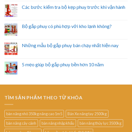
Các bước kiểm tra bộ kẹp phuy trước khi vận hành
Bộ gắp phuy có phù hợp với kho lạnh không?
Những mẫu bộ gắp phuy bán chạy nhất hiện nay
5 mẹo giúp bộ gắp phuy bền hơn 10 năm
TÌM SẢN PHẨM THEO TỪ KHÓA
bàn nâng nhỏ 350kg nâng cao 1m5
Bán Xe nâng tay 2500kg
bàn nâng cây cảnh
bàn nâng nhập khẩu
bàn nâng thủy lực 3500kg