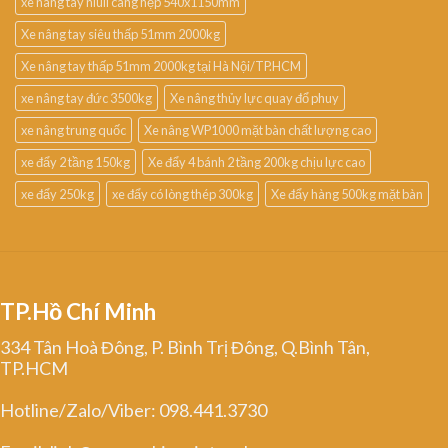
xe nâng tay niuli càng hẹp 540x1150mm
Xe nâng tay siêu thấp 51mm 2000kg
Xe nâng tay thấp 51mm 2000kg tại Hà Nội/TP.HCM
xe nâng tay đức 3500kg
Xe nâng thủy lực quay đổ phuy
xe nâng trung quốc
Xe nâng WP1000 mặt bàn chất lượng cao
xe đẩy 2 tầng 150kg
Xe đẩy 4 bánh 2 tầng 200kg chịu lực cao
xe đẩy 250kg
xe đẩy có lòng thép 300kg
Xe đẩy hàng 500kg mặt bàn
TP.Hồ Chí Minh
334 Tân Hoà Đông, P. Bình Trị Đông, Q.Bình Tân,
TP.HCM
Hotline/Zalo/Viber: 098.441.3730