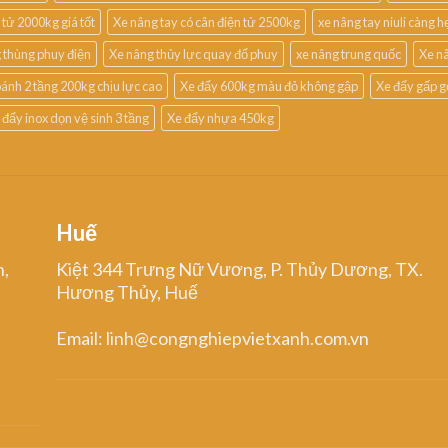
 tử 2000kg giá tốt
Xe nâng tay có cân điện tử 2500kg
xe nâng tay niuli càng
 thùng phuy điện
Xe nâng thủy lực quay đổ phuy
xe nâng trung quốc
Xe n
bánh 2 tầng 200kg chịu lực cao
Xe đẩy 600kg màu đỏ không gập
Xe đẩy gấp g
 đẩy inox dọn vệ sinh 3 tầng
Xe đẩy nhựa 450kg
Huế
n,
Kiệt 344 Trưng Nữ Vương, P. Thủy Dương, TX.
Hương Thủy, Huế
Email: linh@congnghiepvietxanh.com.vn