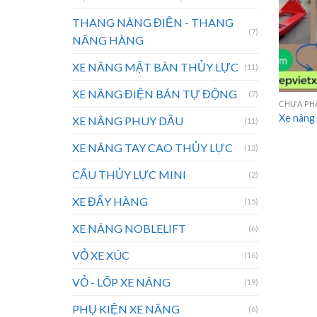
THANG NÂNG ĐIỆN - THANG
(7)
NÂNG HÀNG
XE NÂNG MẶT BÀN THỦY LỰC
(11)
XE NÂNG ĐIỆN BÁN TỰ ĐỘNG
(7)
CHƯA PH
Xe nâng t
XE NÂNG PHUY DẦU
(11)
XE NÂNG TAY CAO THỦY LỰC
(12)
CẨU THỦY LỰC MINI
(2)
XE ĐẨY HÀNG
(15)
XE NÂNG NOBLELIFT
(6)
VỎ XE XÚC
(16)
VỎ - LỐP XE NÂNG
(19)
PHỤ KIỆN XE NÂNG
(6)