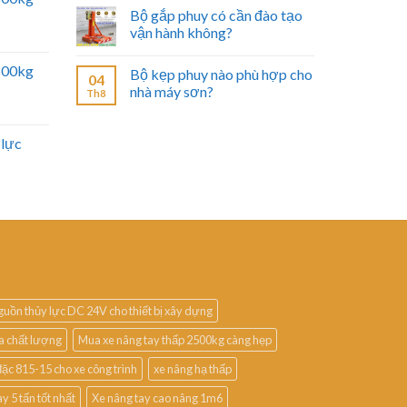
Bộ gắp phuy có cần đào tạo
vận hành không?
2500kg
Bộ kẹp phuy nào phù hợp cho
04
nhà máy sơn?
Th8
 lực
guồn thủy lực DC 24V cho thiết bị xây dựng
a chất lượng
Mua xe nâng tay thấp 2500kg càng hẹp
ặc 815-15 cho xe công trình
xe nâng hạ thấp
y 5 tấn tốt nhất
Xe nâng tay cao nâng 1m6