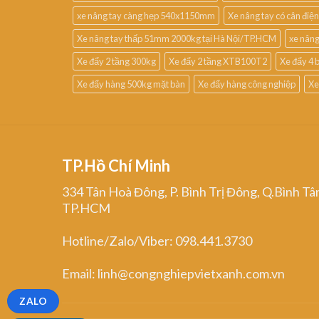
xe nâng tay càng hẹp 540x1150mm
Xe nâng tay có cân điện
Xe nâng tay thấp 51mm 2000kg tại Hà Nội/TP.HCM
xe nâng
Xe đẩy 2 tầng 300kg
Xe đẩy 2 tầng XTB100T2
Xe đẩy 4 
Xe đẩy hàng 500kg mặt bàn
Xe đẩy hàng công nghiệp
Xe
TP.Hồ Chí Minh
334 Tân Hoà Đông, P. Bình Trị Đông, Q.Bình Tâ
TP.HCM
Hotline/Zalo/Viber: 098.441.3730
Email: linh@congnghiepvietxanh.com.vn
ZALO