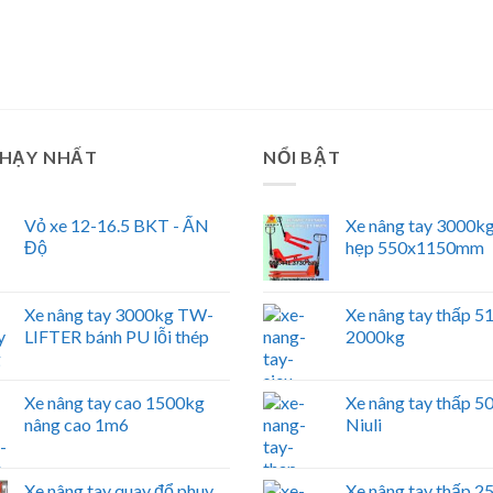
CHẠY NHẤT
NỔI BẬT
Vỏ xe 12-16.5 BKT - ẤN
Xe nâng tay 3000kg
Độ
hẹp 550x1150mm
Xe nâng tay 3000kg TW-
Xe nâng tay thấp 
LIFTER bánh PU lỗi thép
2000kg
Xe nâng tay cao 1500kg
Xe nâng tay thấp 
nâng cao 1m6
Niuli
Xe nâng tay quay đổ phuy
Xe nâng tay thấp 