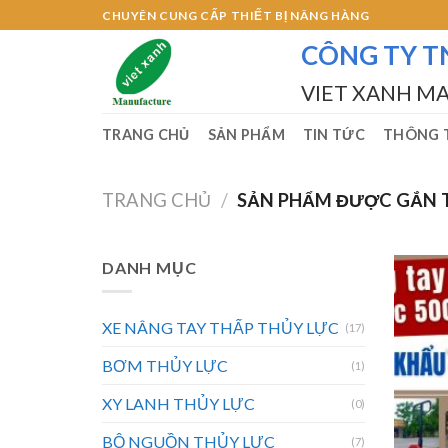
Skip
CHUYÊN CUNG CẤP THIẾT BỊ NÂNG HÀNG
to
CÔNG TY T
content
VIET XANH M
TRANG CHỦ
SẢN PHẨM
TIN TỨC
THÔNG T
TRANG CHỦ
/
SẢN PHẨM ĐƯỢC GẮN TH
DANH MỤC
XE NÂNG TAY THẤP THỦY LỰC
(17)
BƠM THỦY LỰC
(1)
XY LANH THỦY LỰC
(0)
BỘ NGUỒN THỦY LỰC
(7)