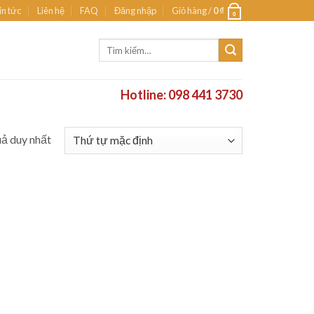
in tức
Liên hệ
FAQ
Đăng nhập
Giỏ hàng /
0
₫
0
Tìm
kiếm:
Hotline: 098 441 3730
uả duy nhất