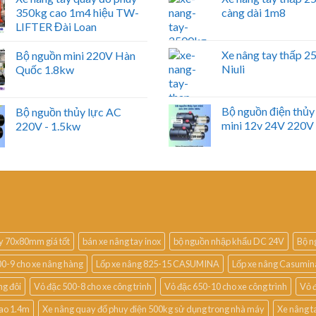
350kg cao 1m4 hiệu TW-
càng dài 1m8
LIFTER Đài Loan
Xe nâng tay thấp 
Bộ nguồn mini 220V Hàn
Niuli
Quốc 1.8kw
Bộ nguồn điện thủy
Bộ nguồn thủy lực AC
mini 12v 24V 220V
220V - 1.5kw
ay 70x80mm giá tốt
bán xe nâng tay inox
bộ nguồn nhập khẩu DC 24V
Bộ n
00-9 cho xe nâng hàng
Lốp xe nâng 825-15 CASUMINA
Lốp xe nâng Casumin
ng đôi
Vỏ đặc 500-8 cho xe công trình
Vỏ đặc 650-10 cho xe công trình
Vỏ đ
cao 1.4m
Xe nâng quay đổ phuy điện 500kg sử dụng trong nhà máy
Xe nâng ta