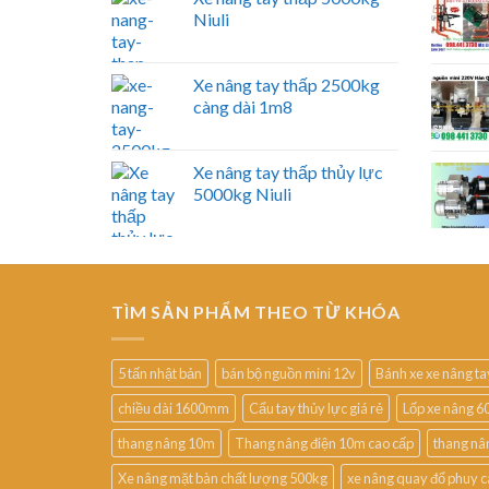
Niuli
Xe nâng tay thấp 2500kg
càng dài 1m8
Xe nâng tay thấp thủy lực
5000kg Niuli
TÌM SẢN PHẨM THEO TỪ KHÓA
5 tấn nhật bản
bán bộ nguồn mini 12v
Bánh xe xe nâng t
chiều dài 1600mm
Cẩu tay thủy lực giá rẻ
Lốp xe nâng 6
thang nâng 10m
Thang nâng điện 10m cao cấp
thang nâ
Xe nâng mặt bàn chất lượng 500kg
xe nâng quay đổ phuy 