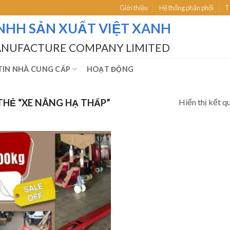
Giới thiệu
Hệ thống phân phối
T
NHH SẢN XUẤT VIỆT XANH
ANUFACTURE COMPANY LIMITED
IN NHÀ CUNG CẤP
HOẠT ĐỘNG
Hiển thị kết q
Ẻ “XE NÂNG HẠ THẤP”