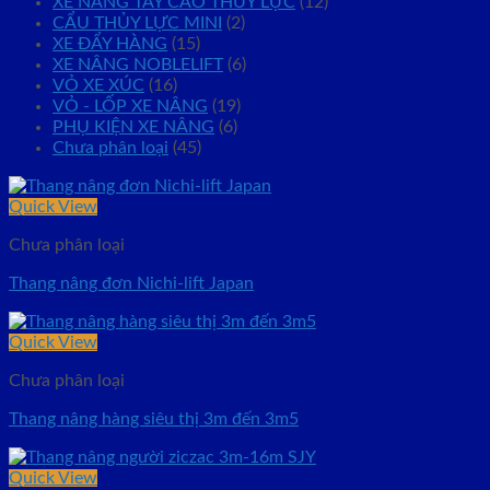
XE NÂNG TAY CAO THỦY LỰC
(12)
CẨU THỦY LỰC MINI
(2)
XE ĐẨY HÀNG
(15)
XE NÂNG NOBLELIFT
(6)
VỎ XE XÚC
(16)
VỎ - LỐP XE NÂNG
(19)
PHỤ KIỆN XE NÂNG
(6)
Chưa phân loại
(45)
Quick View
Chưa phân loại
Thang nâng đơn Nichi-lift Japan
Quick View
Chưa phân loại
Thang nâng hàng siêu thị 3m đến 3m5
Quick View