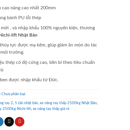
u cao nâng cao nhất 200mm
̣ng bánh PU lỗi thép
 mới , và nhập khẩu 100% nguyên kiện, thương
Nichi-lift Nhật Bản
thủy lực được mạ kẽm, giúp giảm ăn mòn do tác
 môi trường.
iệu thép có độ cứng cao, bền bỉ theo tiêu chuẩn
ỳ.
 ben được nhập khẩu từ Đức.
:
Chưa phân loại
ng tay 2
,
5 tấn nhật bản
,
xe nâng tay thấp 2500kg Nhật Bản
,
y 2500kg Nichi-lift
,
xe nâng tay thấp giá rẻ