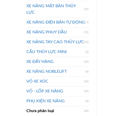
XE NÂNG MẶT BÀN THỦY
(11)
LỰC
XE NÂNG ĐIỆN BÁN TỰ ĐỘNG
(7)
XE NÂNG PHUY DẦU
(11)
XE NÂNG TAY CAO THỦY LỰC
(12)
CẨU THỦY LỰC MINI
(2)
XE ĐẨY HÀNG
(15)
XE NÂNG NOBLELIFT
(6)
VỎ XE XÚC
(16)
VỎ - LỐP XE NÂNG
(19)
PHỤ KIỆN XE NÂNG
(6)
Chưa phân loại
(45)