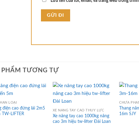
Lưu tên của tôi, email, và trang web trong trình
 PHẨM TƯƠNG TỰ
HÂN LOẠI
CHƯA PHÂ
g điện cao đứng lái 2m5
Thang nân
XE NÂNG TAY CAO THỦY LỰC
m TW-LIFTER
16m SJY
Xe nâng tay cao 1000kg nâng
cao 3m hiệu tw-lifter Đài Loan