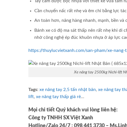
Tay cầm được bọc nhựa với thiết kế vừa tầm n
Cần chuyển nấc rất nhẹ và êm chỉ bằng lực tác
An toàn hơn, nâng hàng nhanh, mạnh, bền và 
Bánh xe có độ ma sát thấp nên rất nhẹ khi di c
nhờ công nghệ ép đúc khuôn nhựa ở áp lực ca
https://thuylucvietxanh.com/san-pham/xe-nang-
Xe nâng tay 2500kg Nichi-lift
Tags:
xe nâng tay 2,5 tấn nhật bản
,
xe nâng tay t
lift
,
xe nâng tay thấp giá rẻ
…
Mọi chi tiết Quý khách vui lòng liên hệ:
Công ty TNHH SX Việt Xanh
Hotline/Zalo 24/7 : 098 441 3730 – Ms.Lin