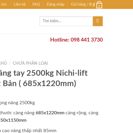
n tức
Liên hệ
FAQ
Đăng nhập
Giỏ hàng /
0
₫
0
Tìm
kiếm:
Hotline: 098 441 3730
CHỦ
/
CHƯA PHÂN LOẠI
âng tay 2500kg Nichi-lift
 Bản ( 685x1220mm)
trọng nâng 2500kg
 thước càng nâng
685x1220mm
càng rộng, càng
50x1150mm
u cao nâng thấp nhất 85mm