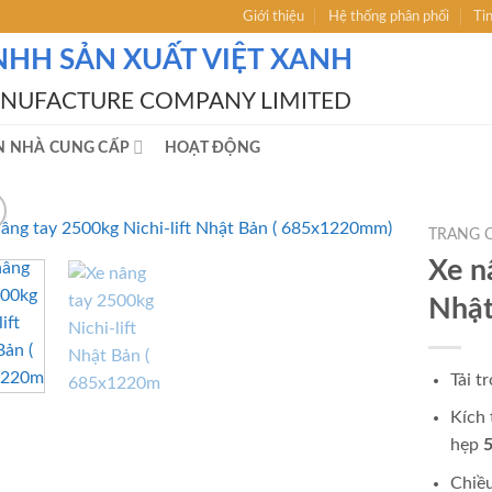
Giới thiệu
Hệ thống phân phối
Ti
NHH SẢN XUẤT VIỆT XANH
ANUFACTURE COMPANY LIMITED
N NHÀ CUNG CẤP
HOẠT ĐỘNG
TRANG 
Xe n
Nhật
Tải 
Kích
hẹp
5
Chiề