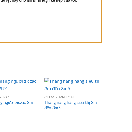
 duyệt này cho lần bình luận kế tiếp của tôi.
N LOẠI
CHƯA PHÂN LOẠI
CHƯA PHÂN L
g người ziczac 3m-
Thang nâng hàng siêu thị 3m
Thang nâng đơ
đến 3m5
Japan