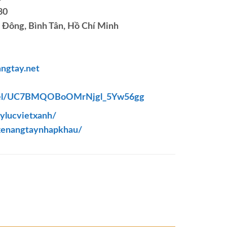
30
ị Đông, Bình Tân, Hồ Chí Minh
angtay.net
nnel/UC7BMQOBoOMrNjgl_5Yw56gg
ylucvietxanh/
xenangtaynhapkhau/