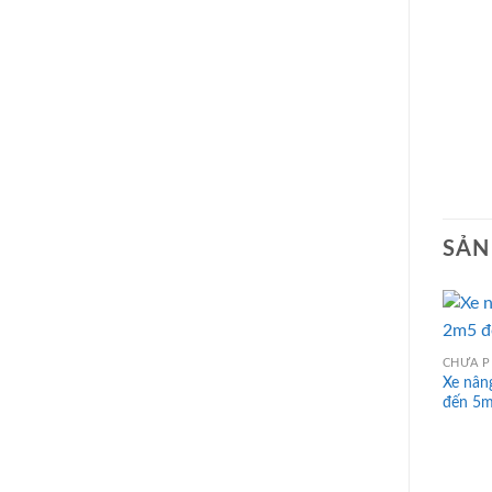
SẢN
CHƯA P
Xe nân
đến 5