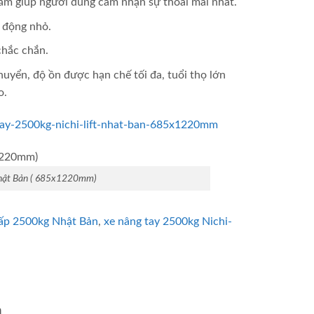
ắm giúp người dùng cảm nhận sự thoải mái nhất.
 động nhỏ.
chắc chắn.
huyển, độ ồn được hạn chế tối đa, tuổi thọ lớn
o.
tay-2500kg-nichi-lift-nhat-ban-685x1220mm
 Nhật Bản ( 685x1220mm)
hấp 2500kg Nhật Bản
,
xe nâng tay 2500kg Nichi-
h