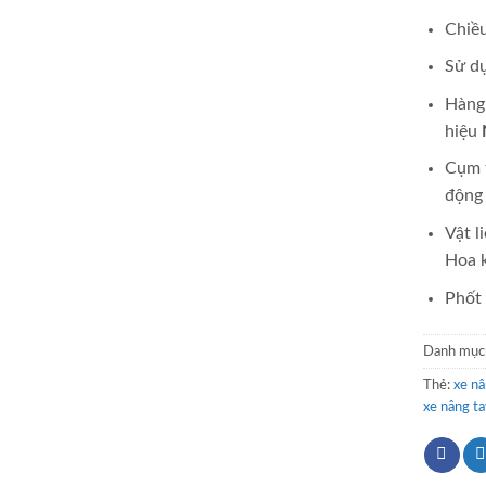
Chiề
Sử du
Hàng
hiệu
Cụm 
động
Vật l
Hoa k
Phốt
Danh mục
Thẻ:
xe nâ
xe nâng ta