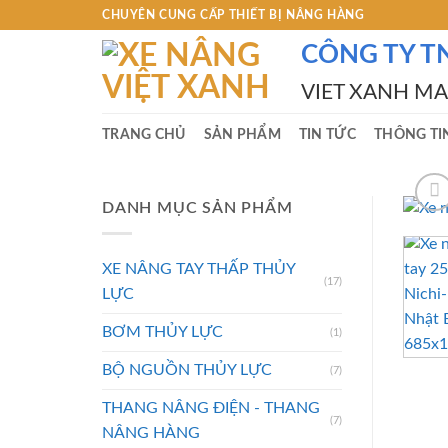
Skip
CHUYÊN CUNG CẤP THIẾT BỊ NÂNG HÀNG
to
CÔNG TY T
content
VIET XANH M
TRANG CHỦ
SẢN PHẨM
TIN TỨC
THÔNG TI
DANH MỤC SẢN PHẨM
XE NÂNG TAY THẤP THỦY
(17)
LỰC
BƠM THỦY LỰC
(1)
BỘ NGUỒN THỦY LỰC
(7)
THANG NÂNG ĐIỆN - THANG
(7)
NÂNG HÀNG