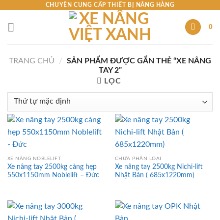
Skip
CHUYÊN CUNG CẤP THIẾT BỊ NÂNG HÀNG
to
0
content
TRANG CHỦ
/
SẢN PHẨM ĐƯỢC GẮN THẺ “XE NÂNG
TAY 2”
LỌC
XE NÂNG NOBLELIFT
CHƯA PHÂN LOẠI
Xe nâng tay 2500kg càng hẹp
Xe nâng tay 2500kg Nichi-lift
550x1150mm Noblelift – Đức
Nhật Bản ( 685x1220mm)