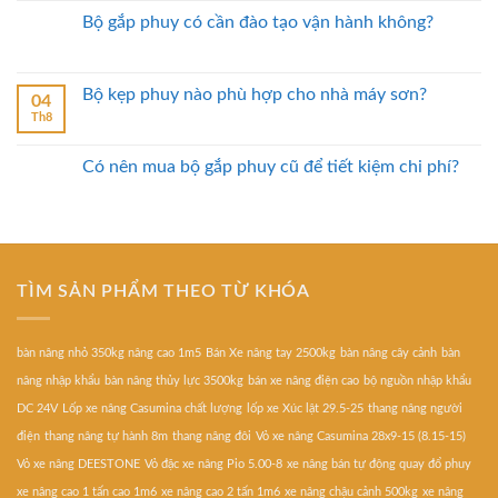
Bộ gắp phuy có cần đào tạo vận hành không?
Bộ kẹp phuy nào phù hợp cho nhà máy sơn?
04
Th8
Có nên mua bộ gắp phuy cũ để tiết kiệm chi phí?
TÌM SẢN PHẨM THEO TỪ KHÓA
bàn nâng nhỏ 350kg nâng cao 1m5
Bán Xe nâng tay 2500kg
bàn nâng cây cảnh
bàn
nâng nhập khẩu
bàn nâng thủy lực 3500kg
bán xe nâng điện cao
bộ nguồn nhập khẩu
DC 24V
Lốp xe nâng Casumina chất lượng
lốp xe Xúc lật 29.5-25
thang nâng người
điện
thang nâng tự hành 8m
thang nâng đôi
Vỏ xe nâng Casumina 28x9-15 (8.15-15)
Vỏ xe nâng DEESTONE
Vỏ đặc xe nâng Pio 5.00-8
xe nâng bán tự động quay đổ phuy
xe nâng cao 1 tấn cao 1m6
xe nâng cao 2 tấn 1m6
xe nâng chậu cảnh 500kg
xe nâng