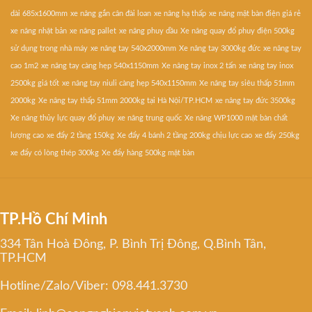
dài 685x1600mm
xe nâng gắn cân đài loan
xe nâng hạ thấp
xe nâng mặt bàn điện giá rẻ
xe nâng nhật bản
xe nâng pallet
xe nâng phuy dầu
Xe nâng quay đổ phuy điện 500kg
sử dụng trong nhà máy
xe nâng tay 540x2000mm
Xe nâng tay 3000kg đức
xe nâng tay
cao 1m2
xe nâng tay càng hẹp 540x1150mm
Xe nâng tay inox 2 tấn
xe nâng tay inox
2500kg giá tốt
xe nâng tay niuli càng hẹp 540x1150mm
Xe nâng tay siêu thấp 51mm
2000kg
Xe nâng tay thấp 51mm 2000kg tại Hà Nội/TP.HCM
xe nâng tay đức 3500kg
Xe nâng thủy lực quay đổ phuy
xe nâng trung quốc
Xe nâng WP1000 mặt bàn chất
lượng cao
xe đẩy 2 tầng 150kg
Xe đẩy 4 bánh 2 tầng 200kg chịu lực cao
xe đẩy 250kg
xe đẩy có lòng thép 300kg
Xe đẩy hàng 500kg mặt bàn
TP.Hồ Chí Minh
334 Tân Hoà Đông, P. Bình Trị Đông, Q.Bình Tân,
TP.HCM
Hotline/Zalo/Viber: 098.441.3730