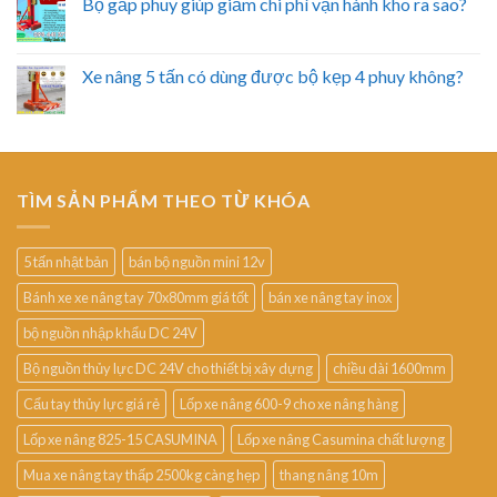
Bộ gắp phuy giúp giảm chi phí vận hành kho ra sao?
Xe nâng 5 tấn có dùng được bộ kẹp 4 phuy không?
TÌM SẢN PHẨM THEO TỪ KHÓA
5 tấn nhật bản
bán bộ nguồn mini 12v
Bánh xe xe nâng tay 70x80mm giá tốt
bán xe nâng tay inox
bộ nguồn nhập khẩu DC 24V
Bộ nguồn thủy lực DC 24V cho thiết bị xây dựng
chiều dài 1600mm
Cẩu tay thủy lực giá rẻ
Lốp xe nâng 600-9 cho xe nâng hàng
Lốp xe nâng 825-15 CASUMINA
Lốp xe nâng Casumina chất lượng
Mua xe nâng tay thấp 2500kg càng hẹp
thang nâng 10m