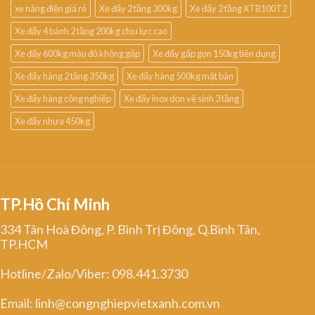
xe nâng điện giá rẻ
Xe đẩy 2 tầng 300kg
Xe đẩy 2 tầng XTB100T2
Xe đẩy 4 bánh 2 tầng 200kg chịu lực cao
Xe đẩy 600kg màu đỏ không gập
Xe đẩy gấp gọn 150kg tiện dụng
Xe đẩy hàng 2 tầng 350kg
Xe đẩy hàng 500kg mặt bàn
Xe đẩy hàng công nghiệp
Xe đẩy inox dọn vệ sinh 3 tầng
Xe đẩy nhựa 450kg
TP.Hồ Chí Minh
334 Tân Hoà Đông, P. Bình Trị Đông, Q.Bình Tân,
TP.HCM
Hotline/Zalo/Viber: 098.441.3730
Email: linh@congnghiepvietxanh.com.vn