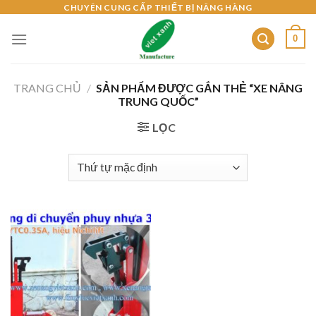
Skip
CHUYÊN CUNG CẤP THIẾT BỊ NÂNG HÀNG
to
0
content
TRANG CHỦ
/
SẢN PHẨM ĐƯỢC GẮN THẺ “XE NÂNG
TRUNG QUỐC”
LỌC