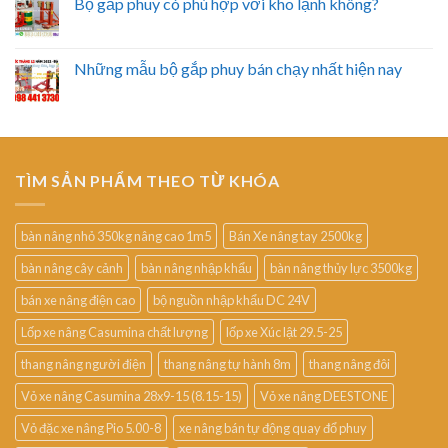
Bộ gắp phuy có phù hợp với kho lạnh không?
Những mẫu bộ gắp phuy bán chạy nhất hiện nay
TÌM SẢN PHẨM THEO TỪ KHÓA
bàn nâng nhỏ 350kg nâng cao 1m5
Bán Xe nâng tay 2500kg
bàn nâng cây cảnh
bàn nâng nhập khẩu
bàn nâng thủy lực 3500kg
bán xe nâng điện cao
bộ nguồn nhập khẩu DC 24V
Lốp xe nâng Casumina chất lượng
lốp xe Xúc lật 29.5-25
thang nâng người điện
thang nâng tự hành 8m
thang nâng đôi
Vỏ xe nâng Casumina 28x9-15 (8.15-15)
Vỏ xe nâng DEESTONE
Vỏ đặc xe nâng Pio 5.00-8
xe nâng bán tự động quay đổ phuy