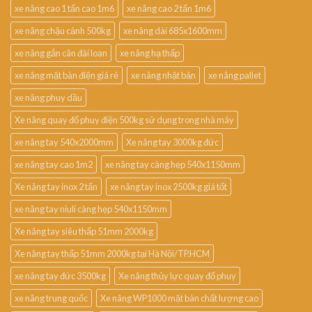
xe nâng cao 1 tấn cao 1m6
xe nâng cao 2 tấn 1m6
xe nâng chậu cảnh 500kg
xe nâng dài 685x1600mm
xe nâng gắn cân đài loan
xe nâng hạ thấp
xe nâng mặt bàn điện giá rẻ
xe nâng nhật bản
xe nâng pallet
xe nâng phuy dầu
Xe nâng quay đổ phuy điện 500kg sử dụng trong nhà máy
xe nâng tay 540x2000mm
Xe nâng tay 3000kg đức
xe nâng tay cao 1m2
xe nâng tay càng hẹp 540x1150mm
Xe nâng tay inox 2 tấn
xe nâng tay inox 2500kg giá tốt
xe nâng tay niuli càng hẹp 540x1150mm
Xe nâng tay siêu thấp 51mm 2000kg
Xe nâng tay thấp 51mm 2000kg tại Hà Nội/TP.HCM
xe nâng tay đức 3500kg
Xe nâng thủy lực quay đổ phuy
xe nâng trung quốc
Xe nâng WP1000 mặt bàn chất lượng cao