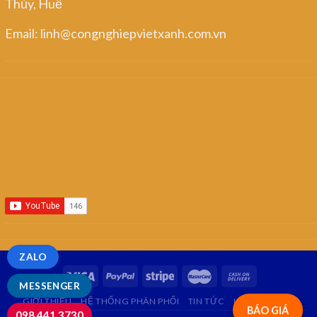
Thủy, Huế
Email: linh@congnghiepvietxanh.com.vn
ZALO
MESSENGER
GIỚI THIỆU
HỆ THỐNG PHÂN PHỐI
TIN TỨC
LIÊN HỆ
FAQ
BÁO GIÁ
098.441.3730