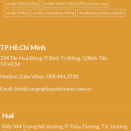
xe đẩy 2 tầng 150kg
Xe đẩy 4 bánh 2 tầng 200kg chịu lực cao
xe đẩy 250kg
xe đẩy có lòng thép 300kg
Xe đẩy hàng 500kg mặt bàn
TP.Hồ Chí Minh
334 Tân Hoà Đông, P. Bình Trị Đông, Q.Bình Tân,
TP.HCM
Hotline/Zalo/Viber: 098.441.3730
Email: linh@congnghiepvietxanh.com.vn
Huế
Kiệt 344 Trưng Nữ Vương, P. Thủy Dương, TX. Hương