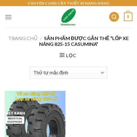
Skip
CHUYÊN CUNG CẤP THIẾT BỊ NÂNG HÀNG
to
0
content
TRANG CHỦ
/
SẢN PHẨM ĐƯỢC GẮN THẺ “LỐP XE
NÂNG 825-15 CASUMINA”
LỌC