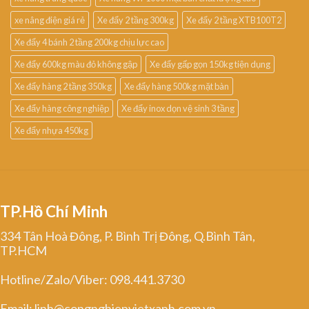
xe nâng điện giá rẻ
Xe đẩy 2 tầng 300kg
Xe đẩy 2 tầng XTB100T2
Xe đẩy 4 bánh 2 tầng 200kg chịu lực cao
Xe đẩy 600kg màu đỏ không gập
Xe đẩy gấp gọn 150kg tiện dụng
Xe đẩy hàng 2 tầng 350kg
Xe đẩy hàng 500kg mặt bàn
Xe đẩy hàng công nghiệp
Xe đẩy inox dọn vệ sinh 3 tầng
Xe đẩy nhựa 450kg
TP.Hồ Chí Minh
334 Tân Hoà Đông, P. Bình Trị Đông, Q.Bình Tân,
TP.HCM
Hotline/Zalo/Viber: 098.441.3730
Email: linh@congnghiepvietxanh.com.vn