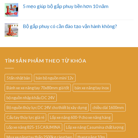
5 mẹo giúp bộ gắp phuy bền hơn 10 năm
Bộ gắp phuy có cần đào tạo vận hành không?
TÌM SẢN PHẨM THEO TỪ KHÓA
5 tấn nhật bản
bán bộ nguồn mini 12v
Bánh xe xe nâng tay 70x80mm giá tốt
bán xe nâng tay inox
bộ nguồn nhập khẩu DC 24V
Bộ nguồn thủy lực DC 24V cho thiết bị xây dựng
chiều dài 1600mm
Cẩu tay thủy lực giá rẻ
Lốp xe nâng 600-9 cho xe nâng hàng
Lốp xe nâng 825-15 CASUMINA
Lốp xe nâng Casumina chất lượng
Mua xe nâng tay thấp 2500kg càng hẹp
thang nâng 10m