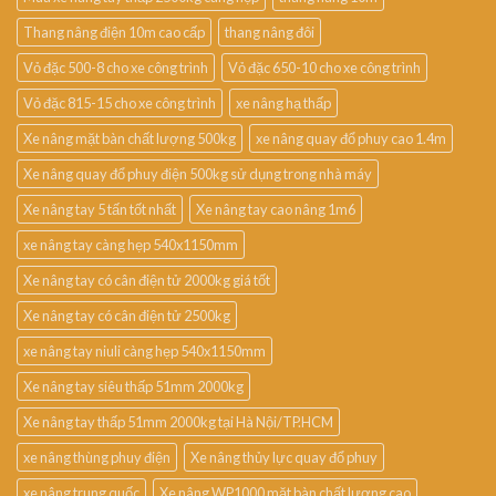
Thang nâng điện 10m cao cấp
thang nâng đôi
Vỏ đặc 500-8 cho xe công trình
Vỏ đặc 650-10 cho xe công trình
Vỏ đặc 815-15 cho xe công trình
xe nâng hạ thấp
Xe nâng mặt bàn chất lượng 500kg
xe nâng quay đổ phuy cao 1.4m
Xe nâng quay đổ phuy điện 500kg sử dụng trong nhà máy
Xe nâng tay 5 tấn tốt nhất
Xe nâng tay cao nâng 1m6
xe nâng tay càng hẹp 540x1150mm
Xe nâng tay có cân điện tử 2000kg giá tốt
Xe nâng tay có cân điện tử 2500kg
xe nâng tay niuli càng hẹp 540x1150mm
Xe nâng tay siêu thấp 51mm 2000kg
Xe nâng tay thấp 51mm 2000kg tại Hà Nội/TP.HCM
xe nâng thùng phuy điện
Xe nâng thủy lực quay đổ phuy
xe nâng trung quốc
Xe nâng WP1000 mặt bàn chất lượng cao