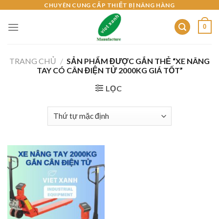
Skip
CHUYÊN CUNG CẤP THIẾT BỊ NÂNG HÀNG
to
0
content
TRANG CHỦ
/
SẢN PHẨM ĐƯỢC GẮN THẺ “XE NÂNG
TAY CÓ CÂN ĐIỆN TỬ 2000KG GIÁ TỐT”
LỌC