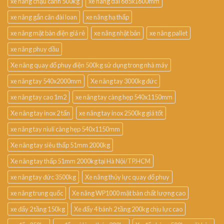
xe nâng chậu cảnh 500kg
xe nâng dài 685x1600mm
xe nâng gắn cân đài loan
xe nâng hạ thấp
xe nâng mặt bàn điện giá rẻ
xe nâng nhật bản
xe nâng pallet
xe nâng phuy dầu
Xe nâng quay đổ phuy điện 500kg sử dụng trong nhà máy
xe nâng tay 540x2000mm
Xe nâng tay 3000kg đức
xe nâng tay cao 1m2
xe nâng tay càng hẹp 540x1150mm
Xe nâng tay inox 2 tấn
xe nâng tay inox 2500kg giá tốt
xe nâng tay niuli càng hẹp 540x1150mm
Xe nâng tay siêu thấp 51mm 2000kg
Xe nâng tay thấp 51mm 2000kg tại Hà Nội/TP.HCM
xe nâng tay đức 3500kg
Xe nâng thủy lực quay đổ phuy
xe nâng trung quốc
Xe nâng WP1000 mặt bàn chất lượng cao
xe đẩy 2 tầng 150kg
Xe đẩy 4 bánh 2 tầng 200kg chịu lực cao