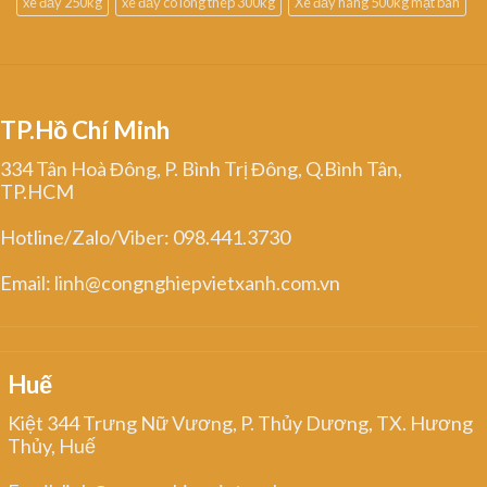
xe đẩy 250kg
xe đẩy có lòng thép 300kg
Xe đẩy hàng 500kg mặt bàn
TP.Hồ Chí Minh
334 Tân Hoà Đông, P. Bình Trị Đông, Q.Bình Tân,
TP.HCM
Hotline/Zalo/Viber: 098.441.3730
Email: linh@congnghiepvietxanh.com.vn
Huế
Kiệt 344 Trưng Nữ Vương, P. Thủy Dương, TX. Hương
Thủy, Huế