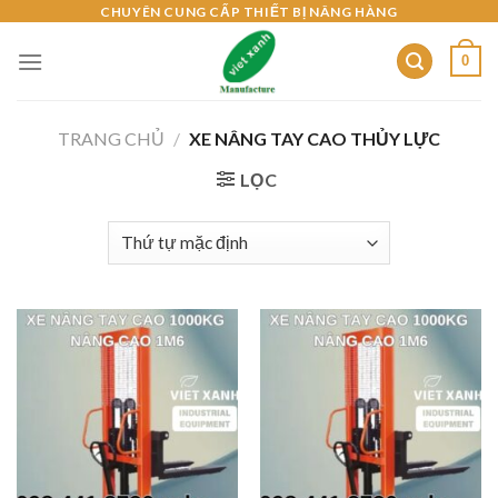
Skip
CHUYÊN CUNG CẤP THIẾT BỊ NÂNG HÀNG
to
0
content
TRANG CHỦ
/
XE NÂNG TAY CAO THỦY LỰC
LỌC