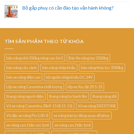
Bộ gắp phuy có cần đào tạo vận hành không?
TÌM SẢN PHẨM THEO TỪ KHÓA
bàn nâng nhỏ 350kg nâng cao 1m5
Bán Xe nâng tay 2500kg
bàn nâng cây cảnh
bàn nâng nhập khẩu
bàn nâng thủy lực 3500kg
bán xe nâng điện cao
bộ nguồn nhập khẩu DC 24V
Lốp xe nâng Casumina chất lượng
lốp xe Xúc lật 29.5-25
thang nâng người điện
thang nâng tự hành 8m
thang nâng đôi
Vỏ xe nâng Casumina 28x9-15 (8.15-15)
Vỏ xe nâng DEESTONE
Vỏ đặc xe nâng Pio 5.00-8
xe nâng bán tự động quay đổ phuy
xe nâng cao 1 tấn cao 1m6
xe nâng cao 2 tấn 1m6