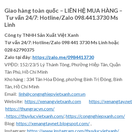
Giao hàng toàn quốc – LIÊN HỆ MUA HÀNG –
Tư vấn 24/7: Hotline/Zalo 098.441.3730 Ms
Linh
Công ty TNHH Sản Xuất Việt Xanh
Tư vấn 24/7: Hotline
/Zalo
098 441 3730
Ms Linh
hoặc
028 62790375
Zalo tại đây:
https://zalo.me/0984413730
VPĐD: 152/23/5 Lý Thánh Tông, Phường Hiệp Tân, Quận
Tân Phú, Hồ Chí Minh
Kho hàng : 334 Tân Hòa Đông, phường Bình Trị Đông, Bình
Tân, Hồ Chí Minh
Email:
linh@congnghiepvietxanh.com.vn
Website:
https://xenangvietxanh.com
https://xenangtay.net
https://thungracvn.com/
,
https://thuylucvietxanh.com/
,
https://congnghiepxanh.com/
Blog:
https://xenangtaynet.blogspot.com/
,
Instagram:
https://www.instagram.com/thuylucvietxanh/