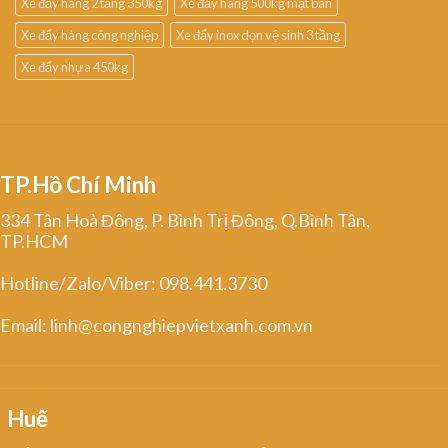
Xe đẩy hàng 2 tầng 350kg
Xe đẩy hàng 500kg mặt bàn
Xe đẩy hàng công nghiệp
Xe đẩy inox dọn vệ sinh 3 tầng
Xe đẩy nhựa 450kg
TP.Hồ Chí Minh
334 Tân Hoà Đông, P. Bình Trị Đông, Q.Bình Tân,
TP.HCM
Hotline/Zalo/Viber: 098.441.3730
Email: linh@congnghiepvietxanh.com.vn
Huế