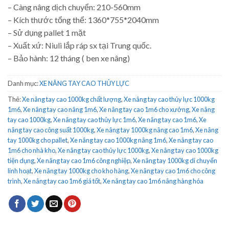
– Càng nâng dịch chuyển: 210-560mm
– Kích thước tổng thể: 1360*755*2040mm
– Sử dụng pallet 1 mặt
– Xuất xứ: Niuli lắp ráp sx tại Trung quốc.
– Bảo hành: 12 tháng ( ben xe nâng)
Danh mục:
XE NÂNG TAY CAO THỦY LỰC
Thẻ:
Xe nâng tay cao 1000kg chất lượng
,
Xe nâng tay cao thủy lực 1000kg
1m6
,
Xe nâng tay cao nâng 1m6
,
Xe nâng tay cao 1m6 cho xưởng
,
Xe nâng
tay cao 1000kg
,
Xe nâng tay cao thủy lực 1m6
,
Xe nâng tay cao 1m6
,
Xe
nâng tay cao công suất 1000kg
,
Xe nâng tay 1000kg nâng cao 1m6
,
Xe nâng
tay 1000kg cho pallet
,
Xe nâng tay cao 1000kg nâng 1m6
,
Xe nâng tay cao
1m6 cho nhà kho
,
Xe nâng tay cao thủy lực 1000kg
,
Xe nâng tay cao 1000kg
tiện dụng
,
Xe nâng tay cao 1m6 công nghiệp
,
Xe nâng tay 1000kg di chuyển
linh hoạt
,
Xe nâng tay 1000kg cho kho hàng
,
Xe nâng tay cao 1m6 cho công
trình
,
Xe nâng tay cao 1m6 giá tốt
,
Xe nâng tay cao 1m6 nâng hàng hóa