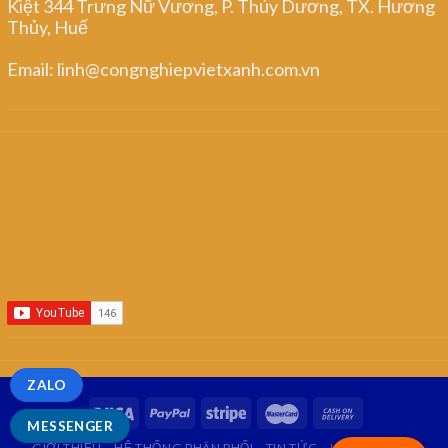
Kiệt 344 Trưng Nữ Vương, P. Thủy Dương, TX. Hương
Thủy, Huế
Email: linh@congnghiepvietxanh.com.vn
ZALO
MESSENGER
GIỚI THIỆU
HỆ THỐNG PHÂN PHỐI
TIN TỨC
LIÊN HỆ
FAQ