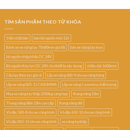
TÌM SẢN PHẨM THEO TỪ KHÓA
5 tấn nhật bản
bán bộ nguồn mini 12v
Bánh xe xe nâng tay 70x80mm giá tốt
bán xe nâng tay inox
bộ nguồn nhập khẩu DC 24V
Bộ nguồn thủy lực DC 24V cho thiết bị xây dựng
chiều dài 1600mm
Cẩu tay thủy lực giá rẻ
Lốp xe nâng 600-9 cho xe nâng hàng
Lốp xe nâng 825-15 CASUMINA
Lốp xe nâng Casumina chất lượng
Mua xe nâng tay thấp 2500kg càng hẹp
thang nâng 10m
Thang nâng điện 10m cao cấp
thang nâng đôi
Vỏ đặc 500-8 cho xe công trình
Vỏ đặc 650-10 cho xe công trình
Vỏ đặc 815-15 cho xe công trình
xe nâng hạ thấp