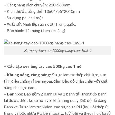
– Càng nâng dịch chuyển: 210-560mm
– Kích thước tổng thể: 1360*755*2040mm
– Sử dụng pallet 1 mặt
– Xuất xứ: Niuli lắp ráp sx tại Trung quốc.
– Bảo hành: 12 tháng ( ben xe nâng)
Xe-nang-tay-cao-1000kg-nang-cao-1m6-1
+ Cấu tạo xe nâng tay cao 500kg cao 1m6
– Khung nâng, càng nâng:
Được làm từ thép chịu lực, sơn
tĩnh điện chống rỉ bên ngoài, đảm bảo độ chắn chắn với khả
năng chịu lực cao.
– Bánh xe:
Bao gồm 2 bánh lái và 2 bánh tải, trong đó bánh
lái được thiết kế to hơn với khả năng quay 360 độ dễ dàng.
Bánh xe được làm từ Nylon, cao su, nhựa PU (loại lõi thép ở
trong và bọc nhựa PU bên ngoài,… tuỳ loại và theo nhu cầu sử