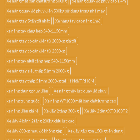
Xe nâng mặt bàn chất lượng 500kg
xe nâng quay đổ phuy cao 1.4m
Xe nâng quay đổ phuy điện 500kg sử dụng trong nhà máy
Xe nâng tay 5 tấn tốt nhất
Xe nâng tay cao nâng 1m6
xe nâng tay càng hẹp 540x1150mm
Xe nâng tay có cân điện tử 2000kg giá tốt
Xe nâng tay có cân điện tử 2500kg
xe nâng tay niuli càng hẹp 540x1150mm
Xe nâng tay siêu thấp 51mm 2000kg
Xe nâng tay thấp 51mm 2000kg tại Hà Nội/TP.HCM
xe nâng thùng phuy điện
Xe nâng thủy lực quay đổ phuy
xe nâng trung quốc
Xe nâng WP1000 mặt bàn chất lượng cao
xe nâng điện giá rẻ
Xe đẩy 2 tầng 300kg
Xe đẩy 2 tầng XTB100T2
Xe đẩy 4 bánh 2 tầng 200kg chịu lực cao
Xe đẩy 600kg màu đỏ không gập
Xe đẩy gấp gọn 150kg tiện dụng