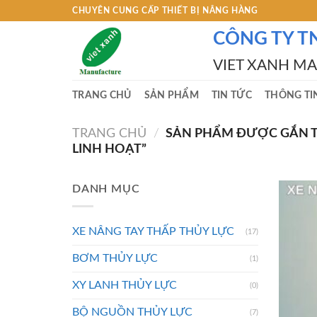
Skip
CHUYÊN CUNG CẤP THIẾT BỊ NÂNG HÀNG
to
CÔNG TY T
content
VIET XANH M
TRANG CHỦ
SẢN PHẨM
TIN TỨC
THÔNG TI
TRANG CHỦ
/
SẢN PHẨM ĐƯỢC GẮN TH
LINH HOẠT”
DANH MỤC
XE NÂNG TAY THẤP THỦY LỰC
(17)
BƠM THỦY LỰC
(1)
XY LANH THỦY LỰC
(0)
BỘ NGUỒN THỦY LỰC
(7)