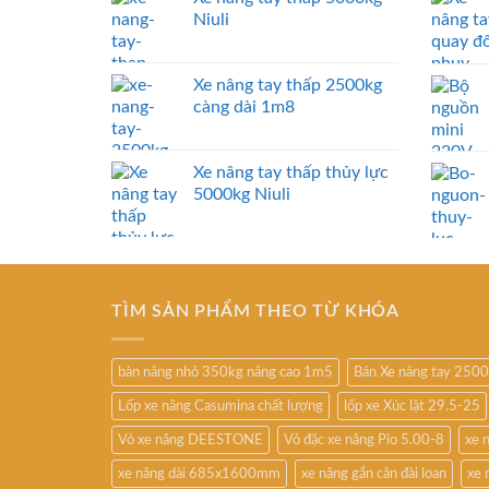
Niuli
Xe nâng tay thấp 2500kg
càng dài 1m8
Xe nâng tay thấp thủy lực
5000kg Niuli
TÌM SẢN PHẨM THEO TỪ KHÓA
bàn nâng nhỏ 350kg nâng cao 1m5
Bán Xe nâng tay 250
Lốp xe nâng Casumina chất lượng
lốp xe Xúc lật 29.5-25
Vỏ xe nâng DEESTONE
Vỏ đặc xe nâng Pio 5.00-8
xe 
xe nâng dài 685x1600mm
xe nâng gắn cân đài loan
xe 