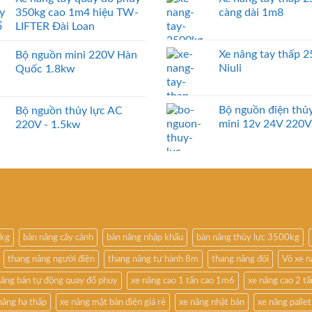
350kg cao 1m4 hiệu TW-
càng dài 1m8
LIFTER Đài Loan
Xe nâng tay thấp 
Bộ nguồn mini 220V Hàn
Niuli
Quốc 1.8kw
Bộ nguồn điện thủy
Bộ nguồn thủy lực AC
mini 12v 24V 220V
220V - 1.5kw
0kg
bàn nâng cây cảnh
bàn nâng nhập khẩu
bàn nâng thủy lực 3500kg
thang nâng người điện
thang nâng tự hành 8m
thang nâng đôi
Vỏ xe 
nâng bán tự động quay đổ phuy
xe nâng cao 1 tấn cao 1m6
xe nâng cao 2 t
nâng hạ thấp
xe nâng mặt bàn điện giá rẻ
xe nâng nhật bản
xe nâng pallet