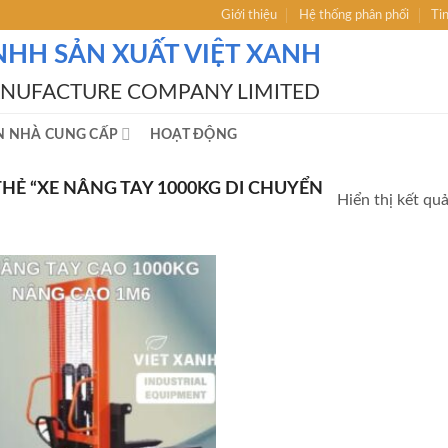
Giới thiệu
Hệ thống phân phối
Ti
NHH SẢN XUẤT VIỆT XANH
ANUFACTURE COMPANY LIMITED
N NHÀ CUNG CẤP
HOẠT ĐỘNG
Ẻ “XE NÂNG TAY 1000KG DI CHUYỂN
Hiển thị kết qu