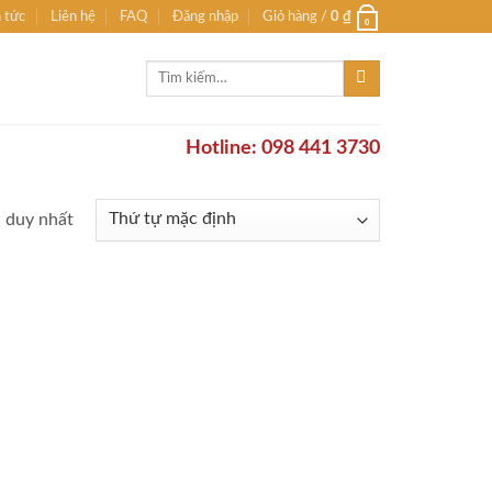
n tức
Liên hệ
FAQ
Đăng nhập
Giỏ hàng /
0
₫
0
Tìm
kiếm:
Hotline: 098 441 3730
ả duy nhất