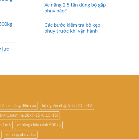
Xe nâng 2.5 tấn dùng bộ gắp
phuy nào?
2500kg
Các bước kiểm tra bộ kẹp
phuy trước khi vận hành
 lực
bán xe nâng điện cao
bộ nguồn nhập khẩu DC 24V
nâng Casumina 28x9-15 (8.15-15)
ấn 1m6
xe nâng chậu cảnh 500kg
xe nâng phuy dầu