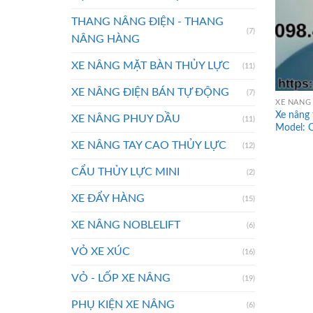
THANG NÂNG ĐIỆN - THANG
(7)
NÂNG HÀNG
XE NÂNG MẶT BÀN THỦY LỰC
(11)
XE NÂNG ĐIỆN BÁN TỰ ĐỘNG
(7)
XE NÂNG 
Xe nâng
XE NÂNG PHUY DẦU
(11)
Model: 
XE NÂNG TAY CAO THỦY LỰC
(12)
CẨU THỦY LỰC MINI
(2)
XE ĐẨY HÀNG
(15)
XE NÂNG NOBLELIFT
(6)
VỎ XE XÚC
(16)
VỎ - LỐP XE NÂNG
(19)
PHỤ KIỆN XE NÂNG
(6)