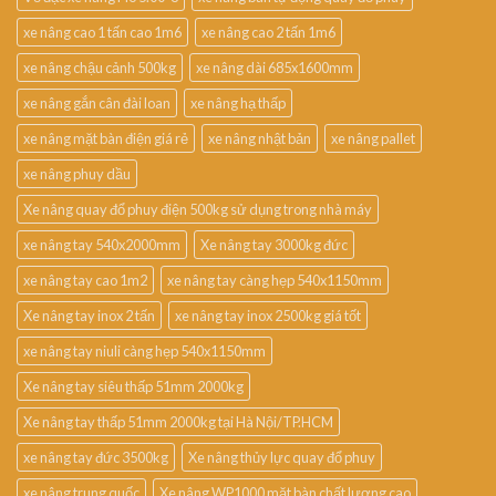
xe nâng cao 1 tấn cao 1m6
xe nâng cao 2 tấn 1m6
xe nâng chậu cảnh 500kg
xe nâng dài 685x1600mm
xe nâng gắn cân đài loan
xe nâng hạ thấp
xe nâng mặt bàn điện giá rẻ
xe nâng nhật bản
xe nâng pallet
xe nâng phuy dầu
Xe nâng quay đổ phuy điện 500kg sử dụng trong nhà máy
xe nâng tay 540x2000mm
Xe nâng tay 3000kg đức
xe nâng tay cao 1m2
xe nâng tay càng hẹp 540x1150mm
Xe nâng tay inox 2 tấn
xe nâng tay inox 2500kg giá tốt
xe nâng tay niuli càng hẹp 540x1150mm
Xe nâng tay siêu thấp 51mm 2000kg
Xe nâng tay thấp 51mm 2000kg tại Hà Nội/TP.HCM
xe nâng tay đức 3500kg
Xe nâng thủy lực quay đổ phuy
xe nâng trung quốc
Xe nâng WP1000 mặt bàn chất lượng cao