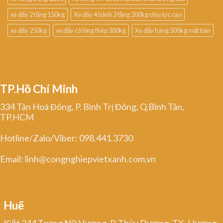
xe đẩy 2 tầng 150kg
Xe đẩy 4 bánh 2 tầng 200kg chịu lực cao
xe đẩy 250kg
xe đẩy có lòng thép 300kg
Xe đẩy hàng 500kg mặt bàn
TP.Hồ Chí Minh
334 Tân Hoà Đông, P. Bình Trị Đông, Q.Bình Tân,
TP.HCM
Hotline/Zalo/Viber: 098.441.3730
Email: linh@congnghiepvietxanh.com.vn
Huế
Kiệt 344 Trưng Nữ Vương, P. Thủy Dương, TX. Hương