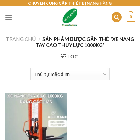
Skip
CHUYÊN CUNG CẤP THIẾT BỊ NÂNG HÀNG
to
0
content
TRANG CHỦ
/
SẢN PHẨM ĐƯỢC GẮN THẺ “XE NÂNG
TAY CAO THỦY LỰC 1000KG”
LỌC