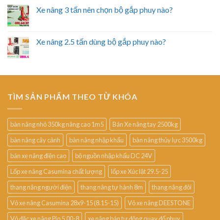
Xe nâng 3 tấn nên chọn bộ gắp phuy nào?
Xe nâng 2.5 tấn dùng bộ gắp phuy nào?
TÌM SẢN PHẨM THEO TỪ KHÓA
bàn nâng nhỏ 350kg nâng cao 1m5
Bán Xe nâng tay 2500kg
bàn nâng cây cảnh
bàn nâng nhập khẩu
bàn nâng thủy lực 3500kg
bán xe nâng điện cao
bộ nguồn nhập khẩu DC 24V
Lốp xe nâng Casumina chất lượng
lốp xe Xúc lật 29.5-25
thang nâng người điện
thang nâng tự hành 8m
thang nâng đôi
Vỏ xe nâng Casumina 28x9-15 (8.15-15)
Vỏ xe nâng DEESTONE
Vỏ đặc xe nâng Pio 5.00-8
xe nâng bán tự động quay đổ phuy