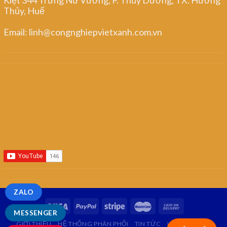
Thủy, Huế
Email: linh@congnghiepvietxanh.com.vn
ZALO
MESSENGER
GIỚI THIỆU
HỆ THỐNG PHÂN PHỐI
TIN TỨC
LIÊN HỆ
FAQ