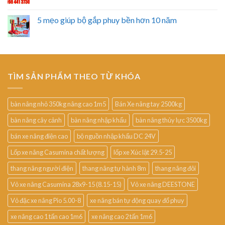
5 mẹo giúp bộ gắp phuy bền hơn 10 năm
TÌM SẢN PHẨM THEO TỪ KHÓA
bàn nâng nhỏ 350kg nâng cao 1m5
Bán Xe nâng tay 2500kg
bàn nâng cây cảnh
bàn nâng nhập khẩu
bàn nâng thủy lực 3500kg
bán xe nâng điện cao
bộ nguồn nhập khẩu DC 24V
Lốp xe nâng Casumina chất lượng
lốp xe Xúc lật 29.5-25
thang nâng người điện
thang nâng tự hành 8m
thang nâng đôi
Vỏ xe nâng Casumina 28x9-15 (8.15-15)
Vỏ xe nâng DEESTONE
Vỏ đặc xe nâng Pio 5.00-8
xe nâng bán tự động quay đổ phuy
xe nâng cao 1 tấn cao 1m6
xe nâng cao 2 tấn 1m6