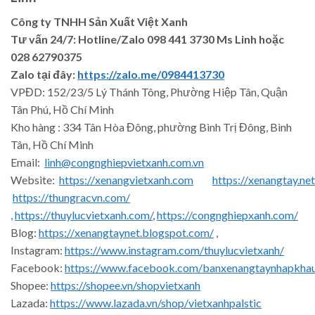
Công ty TNHH Sản Xuất Việt Xanh
Tư vấn 24/7: Hotline
/Zalo
098 441 3730
Ms Linh
hoặc
028 62790375
Zalo tại đây:
https://zalo.me/0984413730
VPĐD: 152/23/5 Lý Thánh Tông, Phường Hiệp Tân, Quận
Tân Phú, Hồ Chí Minh
Kho hàng : 334 Tân Hòa Đông, phường Bình Trị Đông, Bình
Tân, Hồ Chí Minh
Email:
linh@congnghiepvietxanh.com.vn
Website:
https://xenangvietxanh.com
https://xenangtay.net
https://thungracvn.com/
,
https://thuylucvietxanh.com/
,
https://congnghiepxanh.com/
Blog:
https://xenangtaynet.blogspot.com/
,
Instagram:
https://www.instagram.com/thuylucvietxanh/
Facebook:
https://www.facebook.com/banxenangtaynhapkha
Shopee:
https://shopee.vn/shopvietxanh
Lazada:
https://www.lazada.vn/shop/vietxanhpalstic