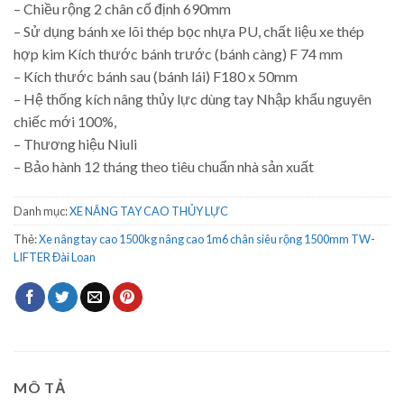
– Chiều rộng 2 chân cố định 690mm
– Sử dụng bánh xe lõi thép bọc nhựa PU, chất liệu xe thép
hợp kim Kích thước bánh trước (bánh càng) F 74 mm
– Kích thước bánh sau (bánh lái) F180 x 50mm
– Hệ thống kích nâng thủy lực dùng tay Nhập khẩu nguyên
chiếc mới 100%,
– Thương hiệu Niuli
– Bảo hành 12 tháng theo tiêu chuẩn nhà sản xuất
Danh mục:
XE NÂNG TAY CAO THỦY LỰC
Thẻ:
Xe nâng tay cao 1500kg nâng cao 1m6 chân siêu rộng 1500mm TW-
LIFTER Đài Loan
MÔ TẢ