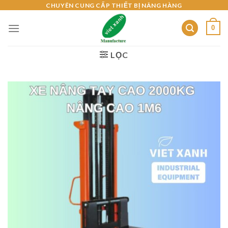
Skip
CHUYÊN CUNG CẤP THIẾT BỊ NÂNG HÀNG
to
0
content
LỌC