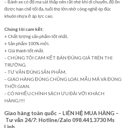
– Bánh xe có độ ma sát thấp nên rất nhẹ khi di chuyển, độ ồn
được hạn chế tối đa, tuổi thọ lớn nhờ công nghệ ép đúc
khuôn nhựa ở áp lực cao.
Chúng tôi cam kết:
+ Chất lượng sản phẩm tốt nhất.
+ Sản phẩm 100% mới.
+ Giá thành tốt nhất.
– CHÚNG TÔI CAM KẾT BÁN ĐÚNG GIÁ TRÊN THỊ
TRƯỜNG.
– TƯ VẤN ĐÚNG SẢN PHẨM.
– GIAO HÀNG ĐÚNG CHỦNG LOẠI, MẪU MÃ VÀ ĐÚNG
THỜI GIAN.
– CÓ NHIỀU CHÍNH SÁCH ƯU ĐÃI VỚI KHÁCH
HÀNG.!!!!
Giao hàng toàn quốc – LIÊN HỆ MUA HÀNG –
Tư vấn 24/7: Hotline/Zalo 098.441.3730 Ms
Linh