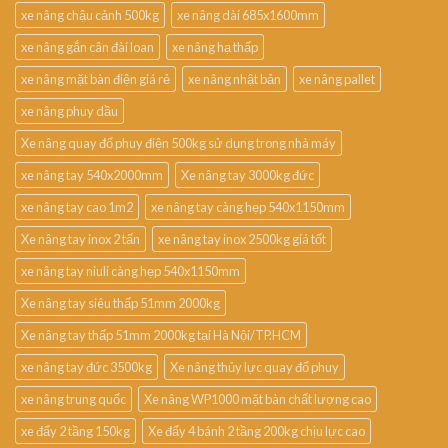
xe nâng chậu cảnh 500kg
xe nâng dài 685x1600mm
xe nâng gắn cân đài loan
xe nâng hạ thấp
xe nâng mặt bàn điện giá rẻ
xe nâng nhật bản
xe nâng pallet
xe nâng phuy dầu
Xe nâng quay đổ phuy điện 500kg sử dụng trong nhà máy
xe nâng tay 540x2000mm
Xe nâng tay 3000kg đức
xe nâng tay cao 1m2
xe nâng tay càng hẹp 540x1150mm
Xe nâng tay inox 2 tấn
xe nâng tay inox 2500kg giá tốt
xe nâng tay niuli càng hẹp 540x1150mm
Xe nâng tay siêu thấp 51mm 2000kg
Xe nâng tay thấp 51mm 2000kg tại Hà Nội/TP.HCM
xe nâng tay đức 3500kg
Xe nâng thủy lực quay đổ phuy
xe nâng trung quốc
Xe nâng WP1000 mặt bàn chất lượng cao
xe đẩy 2 tầng 150kg
Xe đẩy 4 bánh 2 tầng 200kg chịu lực cao