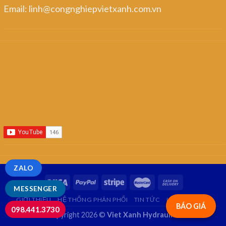
Email: linh@congnghiepvietxanh.com.vn
ZALO
MESSENGER
GIỚI THIỆU
HỆ THỐNG PHÂN PHỐI
TIN TỨC
LIÊN HỆ
FAQ
BÁO GIÁ
098.441.3730
Copyright 2026 ©
Viet Xanh Hydraulics