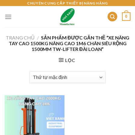
Skip
CHUYÊN CUNG CẤP THIẾT BỊ NÂNG HÀNG
to
0
content
TRANG CHỦ
/
SẢN PHẨM ĐƯỢC GẮN THẺ “XE NÂNG
TAY CAO 1500KG NÂNG CAO 1M6 CHÂN SIÊU RỘNG
1500MM TW-LIFTER ĐÀI LOAN”
LỌC