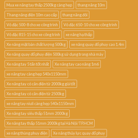
Mua xe nâng tay thấp 2500kg càng hẹp
thang nâng 10m
Thang nâng điện 10m cao cấp
thang nâng đôi
Vỏ đặc 500-8 cho xe công trình
Vỏ đặc 650-10 cho xe công trình
Vỏ đặc 815-15 cho xe công trình
xe nâng hạ thấp
Xe nâng mặt bàn chất lượng 500kg
xe nâng quay đổ phuy cao 1.4m
Xe nâng quay đổ phuy điện 500kg sử dụng trong nhà máy
Xe nâng tay 5 tấn tốt nhất
Xe nâng tay cao nâng 1m6
xe nâng tay càng hẹp 540x1150mm
Xe nâng tay có cân điện tử 2000kg giá tốt
Xe nâng tay có cân điện tử 2500kg
xe nâng tay niuli càng hẹp 540x1150mm
Xe nâng tay siêu thấp 51mm 2000kg
Xe nâng tay thấp 51mm 2000kg tại Hà Nội/TP.HCM
xe nâng thùng phuy điện
Xe nâng thủy lực quay đổ phuy