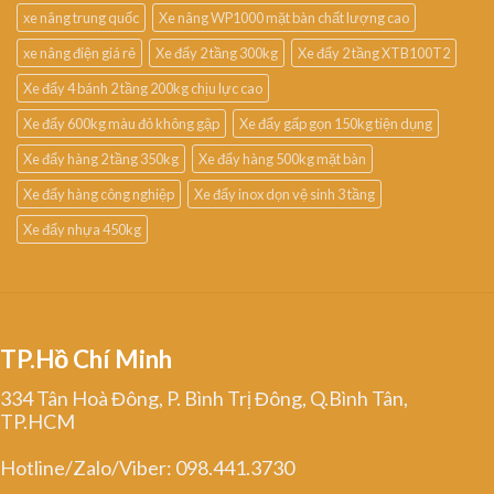
xe nâng trung quốc
Xe nâng WP1000 mặt bàn chất lượng cao
xe nâng điện giá rẻ
Xe đẩy 2 tầng 300kg
Xe đẩy 2 tầng XTB100T2
Xe đẩy 4 bánh 2 tầng 200kg chịu lực cao
Xe đẩy 600kg màu đỏ không gập
Xe đẩy gấp gọn 150kg tiện dụng
Xe đẩy hàng 2 tầng 350kg
Xe đẩy hàng 500kg mặt bàn
Xe đẩy hàng công nghiệp
Xe đẩy inox dọn vệ sinh 3 tầng
Xe đẩy nhựa 450kg
TP.Hồ Chí Minh
334 Tân Hoà Đông, P. Bình Trị Đông, Q.Bình Tân,
TP.HCM
Hotline/Zalo/Viber: 098.441.3730