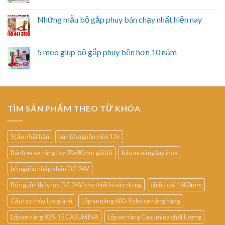
Những mẫu bộ gắp phuy bán chạy nhất hiện nay
5 mẹo giúp bộ gắp phuy bền hơn 10 năm
TÌM SẢN PHẨM THEO TỪ KHÓA
5 tấn nhật bản
bán bộ nguồn mini 12v
Bánh xe xe nâng tay 70x80mm giá tốt
bán xe nâng tay inox
bộ nguồn nhập khẩu DC 24V
Bộ nguồn thủy lực DC 24V cho thiết bị xây dựng
chiều dài 1600mm
Cẩu tay thủy lực giá rẻ
Lốp xe nâng 600-9 cho xe nâng hàng
Lốp xe nâng 825-15 CASUMINA
Lốp xe nâng Casumina chất lượng