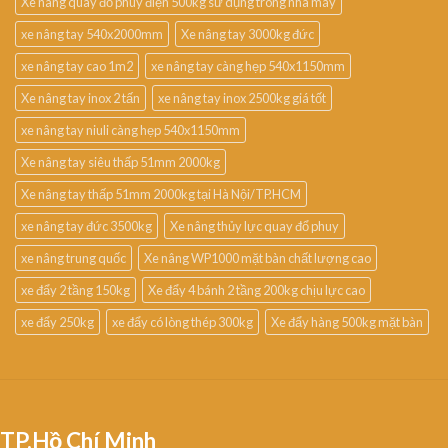
Xe nâng quay đổ phuy điện 500kg sử dụng trong nhà máy
xe nâng tay 540x2000mm
Xe nâng tay 3000kg đức
xe nâng tay cao 1m2
xe nâng tay càng hẹp 540x1150mm
Xe nâng tay inox 2 tấn
xe nâng tay inox 2500kg giá tốt
xe nâng tay niuli càng hẹp 540x1150mm
Xe nâng tay siêu thấp 51mm 2000kg
Xe nâng tay thấp 51mm 2000kg tại Hà Nội/TP.HCM
xe nâng tay đức 3500kg
Xe nâng thủy lực quay đổ phuy
xe nâng trung quốc
Xe nâng WP1000 mặt bàn chất lượng cao
xe đẩy 2 tầng 150kg
Xe đẩy 4 bánh 2 tầng 200kg chịu lực cao
xe đẩy 250kg
xe đẩy có lòng thép 300kg
Xe đẩy hàng 500kg mặt bàn
TP.Hồ Chí Minh