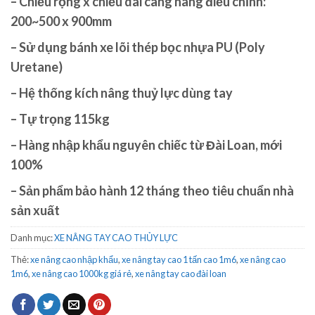
– Chiều rộng x chiều dài càng nâng điều chỉnh:
200~500 x 900mm
– Sử dụng bánh xe lõi thép bọc nhựa PU (Poly
Uretane)
– Hệ thống kích nâng thuỷ lực dùng tay
– Tự trọng 115kg
– Hàng nhập khẩu nguyên chiếc từ Đài Loan, mới
100%
– Sản phẩm bảo hành 12 tháng theo tiêu chuẩn nhà
sản xuất
Danh mục:
XE NÂNG TAY CAO THỦY LỰC
Thẻ:
xe nâng cao nhập khẩu
,
xe nâng tay cao 1 tấn cao 1m6
,
xe nâng cao
1m6
,
xe nâng cao 1000kg giá rẻ
,
xe nâng tay cao đài loan