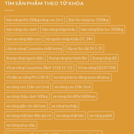
TÌM SẢN PHẨM THEO TỪ KHÓA
bàn nâng nhỏ 350kg nâng cao 1m5
Bán Xe nâng tay 2500kg
bàn nâng cây cảnh
bàn nâng nhập khẩu
bàn nâng thủy lực 3500kg
bán xe nâng điện cao
bộ nguồn nhập khẩu DC 24V
Lốp xe nâng Casumina chất lượng
lốp xe Xúc lật 29.5-25
thang nâng người điện
thang nâng tự hành 8m
thang nâng đôi
Vỏ xe nâng Casumina 28x9-15 (8.15-15)
Vỏ xe nâng DEESTONE
Vỏ đặc xe nâng Pio 5.00-8
xe nâng bán tự động quay đổ phuy
xe nâng cao 1 tấn cao 1m6
xe nâng cao 2 tấn 1m6
xe nâng chậu cảnh 500kg
xe nâng dài 685x1600mm
xe nâng gắn cân đài loan
xe nâng hạ thấp
xe nâng mặt bàn điện giá rẻ
xe nâng nhật bản
xe nâng pallet
xe nâng phuy dầu