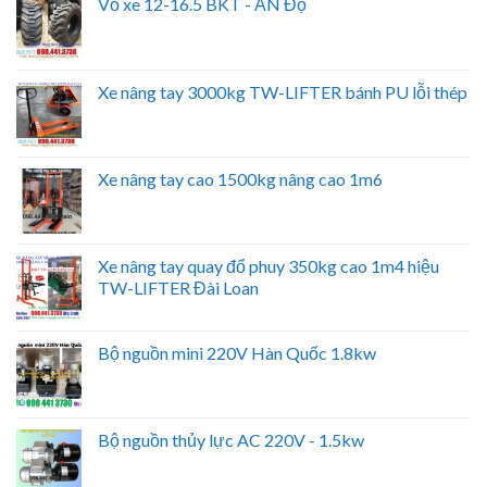
Vỏ xe 12-16.5 BKT - ẤN Độ
Xe nâng tay 3000kg TW-LIFTER bánh PU lỗi thép
Xe nâng tay cao 1500kg nâng cao 1m6
Xe nâng tay quay đổ phuy 350kg cao 1m4 hiệu
TW-LIFTER Đài Loan
Bộ nguồn mini 220V Hàn Quốc 1.8kw
Bộ nguồn thủy lực AC 220V - 1.5kw