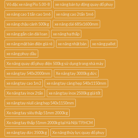
Vỏ đặc xe nâng Pio 5.00-8
xe nâng bán tự động quay đổ phuy
xe nâng cao 1 tấn cao 1m6
xe nâng cao 2 tấn 1m6
xe nâng chậu cảnh 500kg
xe nâng dài 685x1600mm
xe nâng gắn cân đài loan
xe nâng hạ thấp
xe nâng mặt bàn điện giá rẻ
xe nâng nhật bản
xe nâng pallet
xe nâng phuy dầu
Xe nâng quay đổ phuy điện 500kg sử dụng trong nhà máy
xe nâng tay 540x2000mm
Xe nâng tay 3000kg đức
xe nâng tay cao 1m2
xe nâng tay càng hẹp 540x1150mm
Xe nâng tay inox 2 tấn
xe nâng tay inox 2500kg giá tốt
xe nâng tay niuli càng hẹp 540x1150mm
Xe nâng tay siêu thấp 51mm 2000kg
Xe nâng tay thấp 51mm 2000kg tại Hà Nội/TP.HCM
xe nâng tay đức 3500kg
Xe nâng thủy lực quay đổ phuy