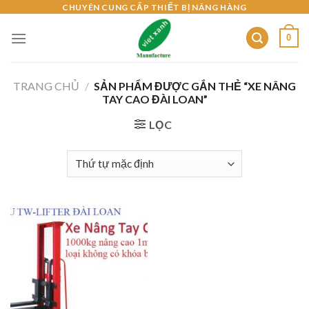
Skip
CHUYÊN CUNG CẤP THIẾT BỊ NÂNG HÀNG
to
0
content
TRANG CHỦ
/
SẢN PHẨM ĐƯỢC GẮN THẺ “XE NÂNG
TAY CAO ĐÀI LOAN”
LỌC