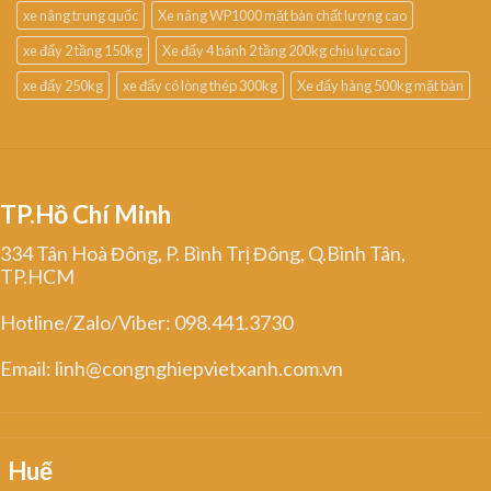
xe nâng trung quốc
Xe nâng WP1000 mặt bàn chất lượng cao
xe đẩy 2 tầng 150kg
Xe đẩy 4 bánh 2 tầng 200kg chịu lực cao
xe đẩy 250kg
xe đẩy có lòng thép 300kg
Xe đẩy hàng 500kg mặt bàn
TP.Hồ Chí Minh
334 Tân Hoà Đông, P. Bình Trị Đông, Q.Bình Tân,
TP.HCM
Hotline/Zalo/Viber: 098.441.3730
Email: linh@congnghiepvietxanh.com.vn
Huế