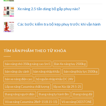
Xe nâng 2.5 tấn dùng bộ gắp phuy nào?
Các bước kiểm tra bộ kẹp phuy trước khi vận hành
TÌM SẢN PHẨM THEO TỪ KHÓA
bàn nâng nhỏ 350kg nâng cao 1m5
Bán Xe nâng tay 2500kg
bàn nâng cây cảnh
bàn nâng nhập khẩu
bàn nâng thủy lực 3500kg
bán xe nâng điện cao
bộ nguồn nhập khẩu DC 24V
Lốp xe nâng Casumina chất lượng
lốp xe Xúc lật 29.5-25
thang nâng người điện
thang nâng tự hành 8m
thang nâng đôi
Vỏ xe nâng Casumina 28x9-15 (8.15-15)
Vỏ xe nâng DEESTONE