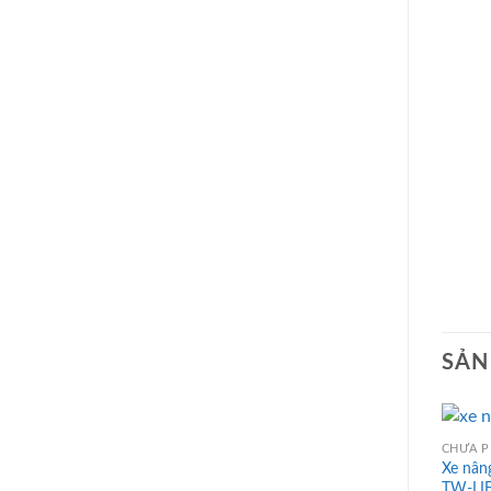
SẢN
CHƯA P
Xe nâng
TW-LIF