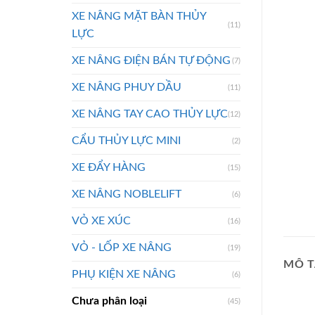
XE NÂNG MẶT BÀN THỦY
(11)
LỰC
XE NÂNG ĐIỆN BÁN TỰ ĐỘNG
(7)
XE NÂNG PHUY DẦU
(11)
XE NÂNG TAY CAO THỦY LỰC
(12)
CẨU THỦY LỰC MINI
(2)
XE ĐẨY HÀNG
(15)
XE NÂNG NOBLELIFT
(6)
VỎ XE XÚC
(16)
VỎ - LỐP XE NÂNG
(19)
MÔ T
PHỤ KIỆN XE NÂNG
(6)
Chưa phân loại
(45)