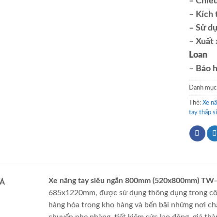
– Chiề
– Kích 
– Sử dụ
– Xuất
Loan
– Bảo h
Danh mục
Thẻ:
Xe n
tay thấp s
Xe nâng tay siêu ngắn 800mm (520x800mm) TW
Ả
685x1220mm, được sử dụng thông dụng trong côn
hàng hóa trong kho hàng và bến bãi những nơi chậ
chuyển nhẹ nhàng, tiết kiệm sức lao động, giá thàn