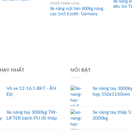
Xe nâng đ
CHƯA PHÂN LOẠI
đến 5m T
Xe nâng mặt bàn 800kg nâng
cao 1m5 Eoslift- Germany
HẠY NHẤT
NỔI BẬT
Vỏ xe 12-16.5 BKT - ẤN
Xe nâng tay 3000kg
Độ
hẹp 550x1150mm
Xe nâng tay 3000kg TW-
Xe nâng tay thấp
LIFTER bánh PU lỗi thép
2000kg