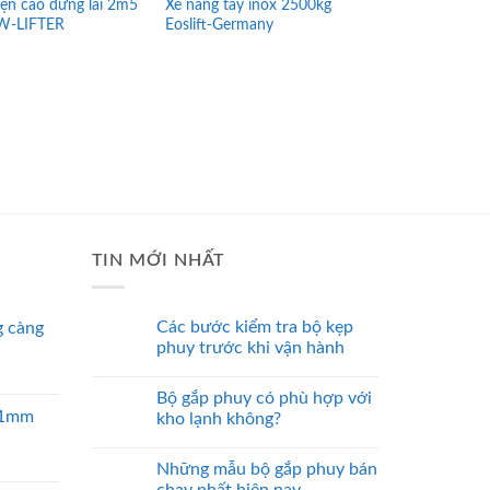
iện cao đứng lái 2m5
Xe nâng tay inox 2500kg
Thang nâng h
W-LIFTER
Eoslift-Germany
đến 3m5
TIN MỚI NHẤT
Các bước kiểm tra bộ kẹp
 càng
phuy trước khi vận hành
Bộ gắp phuy có phù hợp với
 51mm
kho lạnh không?
Những mẫu bộ gắp phuy bán