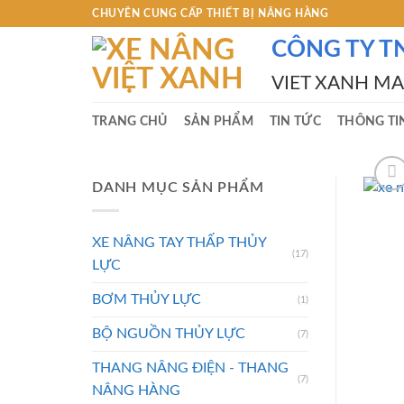
Skip
CHUYÊN CUNG CẤP THIẾT BỊ NÂNG HÀNG
to
CÔNG TY T
content
VIET XANH M
TRANG CHỦ
SẢN PHẨM
TIN TỨC
THÔNG TI
DANH MỤC SẢN PHẨM
XE NÂNG TAY THẤP THỦY
(17)
LỰC
BƠM THỦY LỰC
(1)
BỘ NGUỒN THỦY LỰC
(7)
THANG NÂNG ĐIỆN - THANG
(7)
NÂNG HÀNG