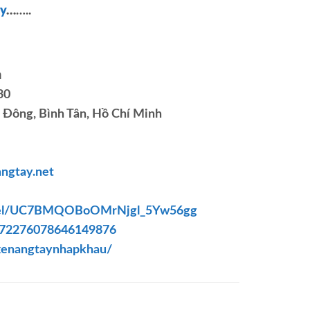
ay
…
…..
h
30
ị Đông, Bình Tân, Hồ Chí Minh
angtay.net
nnel/UC7BMQOBoOMrNjgl_5Yw56gg
3972276078646149876
xenangtaynhapkhau/