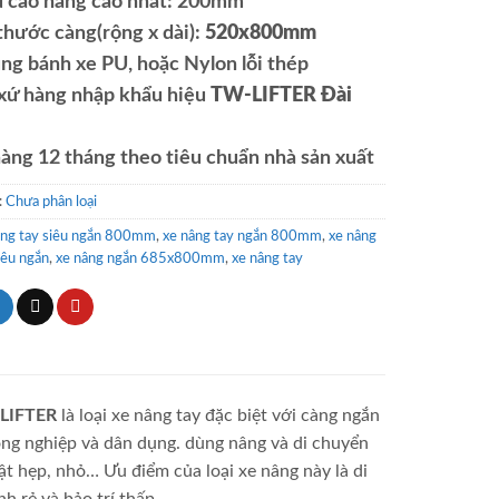
u cao nâng cao nhất: 200mm
thước càng(rộng x dài):
520x800mm
ng bánh xe PU, hoặc Nylon lỗi thép
 xứ hàng nhập khẩu hiệu
TW-LIFTER Đài
àng 12 tháng theo tiêu chuẩn nhà sản xuất
:
Chưa phân loại
âng tay siêu ngắn 800mm
,
xe nâng tay ngắn 800mm
,
xe nâng
iêu ngắn
,
xe nâng ngắn 685x800mm
,
xe nâng tay
-LIFTER
là loại xe nâng tay đặc biệt với càng ngắn
g nghiệp và dân dụng. dùng nâng và di chuyển
t hẹp, nhỏ… Ưu điểm của loại xe nâng này là di
h rẻ và bảo trí thấp.