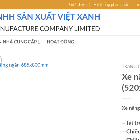
Giới thiệu
Hệ thống phân phối
Ti
NHH SẢN XUẤT VIỆT XANH
ANUFACTURE COMPANY LIMITED
N NHÀ CUNG CẤP
HOẠT ĐỘNG
TRANG 
Xe n
(52
Xe nâng
– Tải t
– Chiề