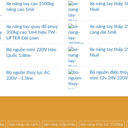
Xe nâng tay cao 1500kg
Xe nâng tay thấp 
nâng cao 1m6
Niuli
Xe nâng tay quay đổ phuy
Xe nâng tay thấp 
350kg cao 1m4 hiệu TW-
càng dài 1m8
LIFTER Đài Loan
Xe nâng tay thấp 
Bộ nguồn mini 220V Hàn
Niuli
Quốc 1.8kw
Bộ nguồn điện thủy
Bộ nguồn thủy lực AC
mini 12v 24V 220V
220V - 1.5kw
0kg
bàn nâng cây cảnh
bàn nâng nhập khẩu
bàn nâng thủy lực 3500kg