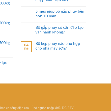
chạy nhất hiện nay
5000kg
5 mẹo giúp bộ gắp phuy bền
hơn 10 năm
2500kg
Bộ gắp phuy có cần đào tạo
vận hành không?
2500kg
Bộ kẹp phuy nào phù hợp
04
cho nhà máy sơn?
Th8
 lực
bán xe nâng điện cao
bộ nguồn nhập khẩu DC 24V