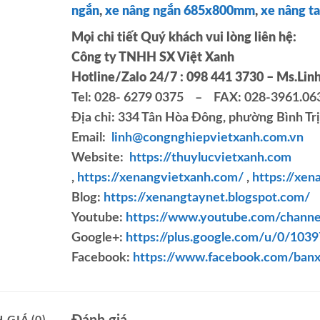
ngắn
,
xe nâng ngắn 685x800mm
,
xe nâng t
Mọi chi tiết Quý khách vui lòng liên hệ:
Công ty TNHH SX Việt Xanh
Hotline/Zalo 24/7 : 098 441 3730 – Ms.Lin
Tel: 028- 6279 0375 – FAX: 028-3961.06
Địa chỉ: 334 Tân Hòa Đông, phường Bình Tr
Email:
linh@congnghiepvietxanh.com.vn
Website:
https://thuylucvietxanh.com
,
https://xenangvietxanh.com/
,
https://xen
Blog:
https://xenangtaynet.blogspot.com/
Youtube:
https://www.youtube.com/cha
Google+:
https://plus.google.com/u/0/10
Facebook:
https://www.facebook.com/ban
 GIÁ (0)