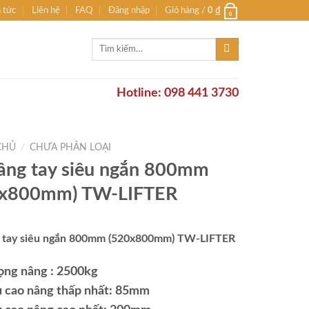
n tức
Liên hệ
FAQ
Đăng nhập
Giỏ hàng /
0
₫
0
Tìm
kiếm:
Hotline: 098 441 3730
CHỦ
/
CHƯA PHÂN LOẠI
âng tay siêu ngắn 800mm
0x800mm) TW-LIFTER
 tay siêu ngắn 800mm (520x800mm) TW-LIFTER
rọng nâng : 2500kg
u cao nâng thấp nhất: 85mm