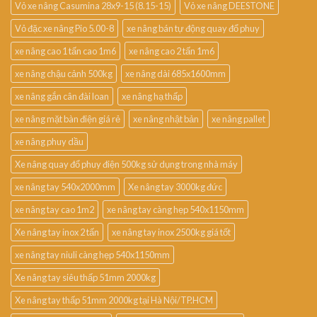
Vỏ xe nâng Casumina 28x9-15 (8.15-15)
Vỏ xe nâng DEESTONE
Vỏ đặc xe nâng Pio 5.00-8
xe nâng bán tự động quay đổ phuy
xe nâng cao 1 tấn cao 1m6
xe nâng cao 2 tấn 1m6
xe nâng chậu cảnh 500kg
xe nâng dài 685x1600mm
xe nâng gắn cân đài loan
xe nâng hạ thấp
xe nâng mặt bàn điện giá rẻ
xe nâng nhật bản
xe nâng pallet
xe nâng phuy dầu
Xe nâng quay đổ phuy điện 500kg sử dụng trong nhà máy
xe nâng tay 540x2000mm
Xe nâng tay 3000kg đức
xe nâng tay cao 1m2
xe nâng tay càng hẹp 540x1150mm
Xe nâng tay inox 2 tấn
xe nâng tay inox 2500kg giá tốt
xe nâng tay niuli càng hẹp 540x1150mm
Xe nâng tay siêu thấp 51mm 2000kg
Xe nâng tay thấp 51mm 2000kg tại Hà Nội/TP.HCM