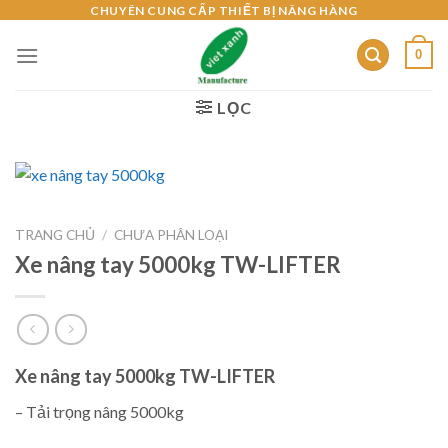
Skip
CHUYÊN CUNG CẤP THIẾT BỊ NÂNG HÀNG
to
0
content
LỌC
TRANG CHỦ
/
CHƯA PHÂN LOẠI
Xe nâng tay 5000kg TW-LIFTER
Xe nâng tay 5000kg TW-LIFTER
– Tải trọng nâng 5000kg