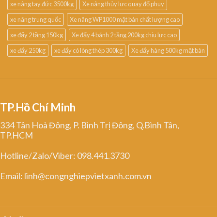
xe nâng tay đức 3500kg
Xe nâng thủy lực quay đổ phuy
xe nâng trung quốc
Xe nâng WP1000 mặt bàn chất lượng cao
xe đẩy 2 tầng 150kg
Xe đẩy 4 bánh 2 tầng 200kg chịu lực cao
xe đẩy 250kg
xe đẩy có lòng thép 300kg
Xe đẩy hàng 500kg mặt bàn
TP.Hồ Chí Minh
334 Tân Hoà Đông, P. Bình Trị Đông, Q.Bình Tân,
TP.HCM
Hotline/Zalo/Viber: 098.441.3730
Email: linh@congnghiepvietxanh.com.vn