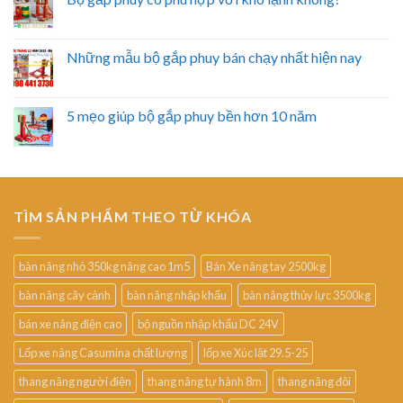
Những mẫu bộ gắp phuy bán chạy nhất hiện nay
5 mẹo giúp bộ gắp phuy bền hơn 10 năm
TÌM SẢN PHẨM THEO TỪ KHÓA
bàn nâng nhỏ 350kg nâng cao 1m5
Bán Xe nâng tay 2500kg
bàn nâng cây cảnh
bàn nâng nhập khẩu
bàn nâng thủy lực 3500kg
bán xe nâng điện cao
bộ nguồn nhập khẩu DC 24V
Lốp xe nâng Casumina chất lượng
lốp xe Xúc lật 29.5-25
thang nâng người điện
thang nâng tự hành 8m
thang nâng đôi