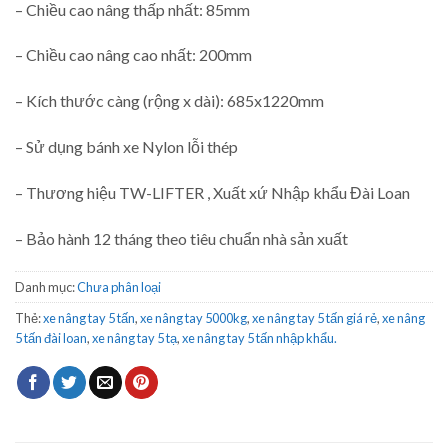
– Chiều cao nâng thấp nhất: 85mm
– Chiều cao nâng cao nhất: 200mm
– Kích thước càng (rộng x dài): 685x1220mm
– Sử dụng bánh xe Nylon lỗi thép
– Thương hiệu TW-LIFTER , Xuất xứ Nhập khẩu Đài Loan
– Bảo hành 12 tháng theo tiêu chuẩn nhà sản xuất
Danh mục:
Chưa phân loại
Thẻ:
xe nâng tay 5 tấn
,
xe nâng tay 5000kg
,
xe nâng tay 5 tấn giá rẻ
,
xe nâng
5 tấn đài loan
,
xe nâng tay 5 tạ
,
xe nâng tay 5 tấn nhập khẩu.