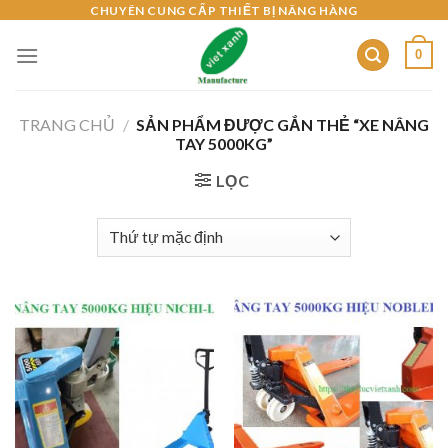
Skip
CHUYÊN CUNG CẤP THIẾT BỊ NÂNG HÀNG
to
0
content
TRANG CHỦ
/
SẢN PHẨM ĐƯỢC GẮN THẺ “XE NÂNG
TAY 5000KG”
LỌC