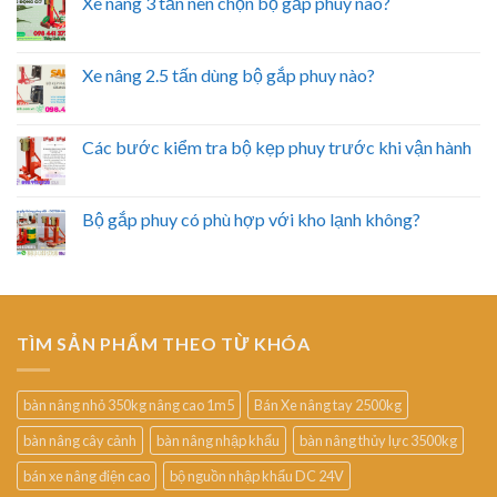
Xe nâng 3 tấn nên chọn bộ gắp phuy nào?
Xe nâng 2.5 tấn dùng bộ gắp phuy nào?
Các bước kiểm tra bộ kẹp phuy trước khi vận hành
Bộ gắp phuy có phù hợp với kho lạnh không?
TÌM SẢN PHẨM THEO TỪ KHÓA
bàn nâng nhỏ 350kg nâng cao 1m5
Bán Xe nâng tay 2500kg
bàn nâng cây cảnh
bàn nâng nhập khẩu
bàn nâng thủy lực 3500kg
bán xe nâng điện cao
bộ nguồn nhập khẩu DC 24V