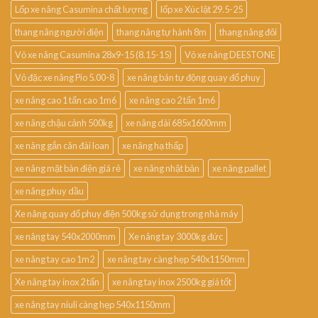
Lốp xe nâng Casumina chất lượng
lốp xe Xúc lật 29.5-25
thang nâng người điện
thang nâng tự hành 8m
thang nâng đôi
Vỏ xe nâng Casumina 28x9-15 (8.15-15)
Vỏ xe nâng DEESTONE
Vỏ đặc xe nâng Pio 5.00-8
xe nâng bán tự động quay đổ phuy
xe nâng cao 1 tấn cao 1m6
xe nâng cao 2 tấn 1m6
xe nâng chậu cảnh 500kg
xe nâng dài 685x1600mm
xe nâng gắn cân đài loan
xe nâng hạ thấp
xe nâng mặt bàn điện giá rẻ
xe nâng nhật bản
xe nâng pallet
xe nâng phuy dầu
Xe nâng quay đổ phuy điện 500kg sử dụng trong nhà máy
xe nâng tay 540x2000mm
Xe nâng tay 3000kg đức
xe nâng tay cao 1m2
xe nâng tay càng hẹp 540x1150mm
Xe nâng tay inox 2 tấn
xe nâng tay inox 2500kg giá tốt
xe nâng tay niuli càng hẹp 540x1150mm