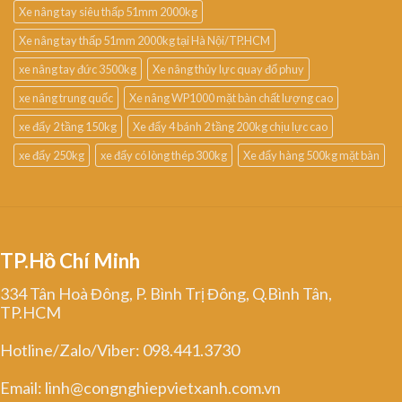
Xe nâng tay siêu thấp 51mm 2000kg
Xe nâng tay thấp 51mm 2000kg tại Hà Nội/TP.HCM
xe nâng tay đức 3500kg
Xe nâng thủy lực quay đổ phuy
xe nâng trung quốc
Xe nâng WP1000 mặt bàn chất lượng cao
xe đẩy 2 tầng 150kg
Xe đẩy 4 bánh 2 tầng 200kg chịu lực cao
xe đẩy 250kg
xe đẩy có lòng thép 300kg
Xe đẩy hàng 500kg mặt bàn
TP.Hồ Chí Minh
334 Tân Hoà Đông, P. Bình Trị Đông, Q.Bình Tân,
TP.HCM
Hotline/Zalo/Viber: 098.441.3730
Email: linh@congnghiepvietxanh.com.vn