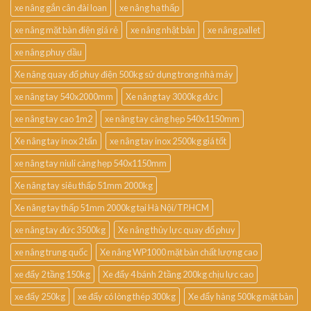
xe nâng gắn cân đài loan
xe nâng hạ thấp
xe nâng mặt bàn điện giá rẻ
xe nâng nhật bản
xe nâng pallet
xe nâng phuy dầu
Xe nâng quay đổ phuy điện 500kg sử dụng trong nhà máy
xe nâng tay 540x2000mm
Xe nâng tay 3000kg đức
xe nâng tay cao 1m2
xe nâng tay càng hẹp 540x1150mm
Xe nâng tay inox 2 tấn
xe nâng tay inox 2500kg giá tốt
xe nâng tay niuli càng hẹp 540x1150mm
Xe nâng tay siêu thấp 51mm 2000kg
Xe nâng tay thấp 51mm 2000kg tại Hà Nội/TP.HCM
xe nâng tay đức 3500kg
Xe nâng thủy lực quay đổ phuy
xe nâng trung quốc
Xe nâng WP1000 mặt bàn chất lượng cao
xe đẩy 2 tầng 150kg
Xe đẩy 4 bánh 2 tầng 200kg chịu lực cao
xe đẩy 250kg
xe đẩy có lòng thép 300kg
Xe đẩy hàng 500kg mặt bàn