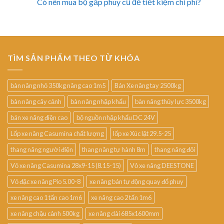
Có nên mua bộ gắp phuy cũ để tiết kiệm chi phí?
TÌM SẢN PHẨM THEO TỪ KHÓA
bàn nâng nhỏ 350kg nâng cao 1m5
Bán Xe nâng tay 2500kg
bàn nâng cây cảnh
bàn nâng nhập khẩu
bàn nâng thủy lực 3500kg
bán xe nâng điện cao
bộ nguồn nhập khẩu DC 24V
Lốp xe nâng Casumina chất lượng
lốp xe Xúc lật 29.5-25
thang nâng người điện
thang nâng tự hành 8m
thang nâng đôi
Vỏ xe nâng Casumina 28x9-15 (8.15-15)
Vỏ xe nâng DEESTONE
Vỏ đặc xe nâng Pio 5.00-8
xe nâng bán tự động quay đổ phuy
xe nâng cao 1 tấn cao 1m6
xe nâng cao 2 tấn 1m6
xe nâng chậu cảnh 500kg
xe nâng dài 685x1600mm