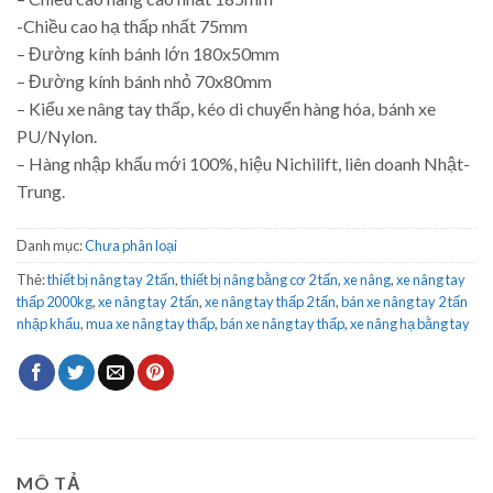
-Chiều cao hạ thấp nhất 75mm
– Đường kính bánh lớn 180x50mm
– Đường kính bánh nhỏ 70x80mm
– Kiểu xe nâng tay thấp, kéo di chuyển hàng hóa, bánh xe
PU/Nylon.
– Hàng nhập khẩu mới 100%, hiệu Nichilift, liên doanh Nhật-
Trung.
Danh mục:
Chưa phân loại
Thẻ:
thiết bị nâng tay 2 tấn
,
thiết bị nâng bằng cơ 2 tấn
,
xe nâng
,
xe nâng tay
thấp 2000kg
,
xe nâng tay 2 tấn
,
xe nâng tay thấp 2 tấn
,
bán xe nâng tay 2 tấn
nhập khẩu
,
mua xe nâng tay thấp
,
bán xe nâng tay thấp
,
xe nâng hạ bằng tay
MÔ TẢ