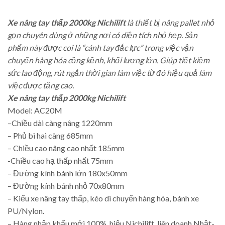
Xe nâng tay thấp 2000kg Nichilift
là thiết bị nâng pallet nhỏ
gọn chuyên dùng ở những nơi có diện tích nhỏ hẹp. Sản
phẩm này được coi là “cánh tay đắc lực” trong việc vận
chuyển hàng hóa cồng kềnh, khối lượng lớn. Giúp tiết kiệm
sức lao động, rút ngắn thời gian làm việc từ đó hiệu quả làm
việc được tăng cao.
Xe nâng tay thấp 2000kg Nichilift
Model: AC20M
–Chiều dài càng nâng 1220mm
– Phủ bì hai càng 685mm
– Chiều cao nâng cao nhất 185mm
-Chiều cao hạ thấp nhất 75mm
– Đường kính bánh lớn 180x50mm
– Đường kính bánh nhỏ 70x80mm
– Kiểu xe nâng tay thấp, kéo di chuyển hàng hóa, bánh xe
PU/Nylon.
– Hàng nhập khẩu mới 100%, hiệu Nichilift, liên doanh Nhật-