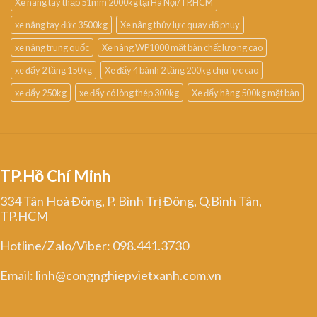
Xe nâng tay thấp 51mm 2000kg tại Hà Nội/TP.HCM
xe nâng tay đức 3500kg
Xe nâng thủy lực quay đổ phuy
xe nâng trung quốc
Xe nâng WP1000 mặt bàn chất lượng cao
xe đẩy 2 tầng 150kg
Xe đẩy 4 bánh 2 tầng 200kg chịu lực cao
xe đẩy 250kg
xe đẩy có lòng thép 300kg
Xe đẩy hàng 500kg mặt bàn
TP.Hồ Chí Minh
334 Tân Hoà Đông, P. Bình Trị Đông, Q.Bình Tân,
TP.HCM
Hotline/Zalo/Viber: 098.441.3730
Email: linh@congnghiepvietxanh.com.vn