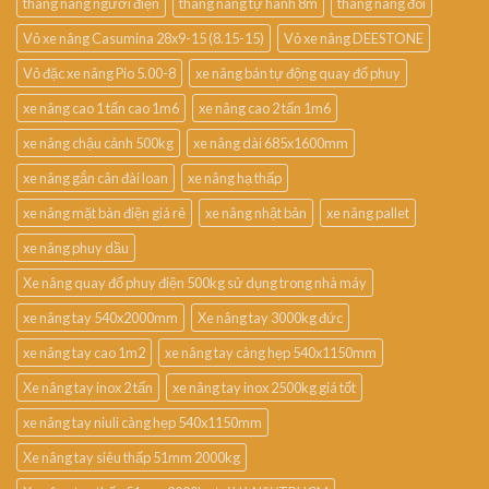
thang nâng người điện
thang nâng tự hành 8m
thang nâng đôi
Vỏ xe nâng Casumina 28x9-15 (8.15-15)
Vỏ xe nâng DEESTONE
Vỏ đặc xe nâng Pio 5.00-8
xe nâng bán tự động quay đổ phuy
xe nâng cao 1 tấn cao 1m6
xe nâng cao 2 tấn 1m6
xe nâng chậu cảnh 500kg
xe nâng dài 685x1600mm
xe nâng gắn cân đài loan
xe nâng hạ thấp
xe nâng mặt bàn điện giá rẻ
xe nâng nhật bản
xe nâng pallet
xe nâng phuy dầu
Xe nâng quay đổ phuy điện 500kg sử dụng trong nhà máy
xe nâng tay 540x2000mm
Xe nâng tay 3000kg đức
xe nâng tay cao 1m2
xe nâng tay càng hẹp 540x1150mm
Xe nâng tay inox 2 tấn
xe nâng tay inox 2500kg giá tốt
xe nâng tay niuli càng hẹp 540x1150mm
Xe nâng tay siêu thấp 51mm 2000kg