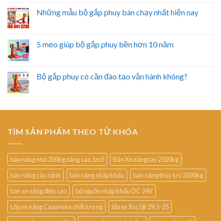
Những mẫu bộ gắp phuy bán chạy nhất hiện nay
5 mẹo giúp bộ gắp phuy bền hơn 10 năm
Bộ gắp phuy có cần đào tạo vận hành không?
TÌM SẢN PHẨM THEO TỪ KHÓA
bàn nâng nhỏ 350kg nâng cao 1m5
Bán Xe nâng tay 2500kg
bàn nâng cây cảnh
bàn nâng nhập khẩu
bàn nâng thủy lực 3500kg
bán xe nâng điện cao
bộ nguồn nhập khẩu DC 24V
Lốp xe nâng Casumina chất lượng
lốp xe Xúc lật 29.5-25