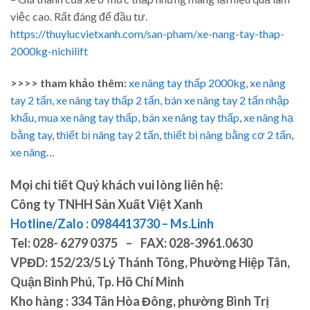
việc cao. Rất đáng để đầu tư.
https://thuylucvietxanh.com/san-pham/xe-nang-tay-thap-
2000kg-nichilift
>>>> tham khảo thêm:
xe nâng tay thấp 2000kg
,
xe nâng
tay 2 tấn
,
xe nâng tay thấp 2 tấn
,
bán xe nâng tay 2 tấn nhập
khẩu
,
mua xe nâng tay thấp
,
bán xe nâng tay thấp
,
xe nâng hạ
bằng tay
,
thiết bị nâng tay 2 tấn
,
thiết bị nâng bằng cơ 2 tấn
,
xe nâng
…
Mọi chi tiết Quý khách vui lòng liên hệ:
Công ty TNHH Sản Xuất Việt Xanh
Hotline/Zalo : 0984413730 – Ms.Linh
Tel: 028- 6279 0375 – FAX: 028-3961.0630
VPĐD: 152/23/5 Lý Thánh Tông, Phường Hiệp Tân,
Quận Bình Phú, Tp. Hồ Chí Minh
Kho hàng : 334 Tân Hòa Đông, phường Bình Trị