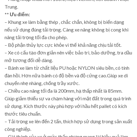
Trung.
** Ưu điểm:
– Khung xe làm bằng thép , chắc chắn, không bị biến dạng
nếu sử dụng đúng tải trọng. Càng xe nâng không bị cong khi
nâng tải trọng tối đa cho phép.
– Bộ phận thủy lực cực khỏe vì thế khả năng chịu tải tốt.
– Xe có cấu tạo đơn giản nên việc bảo trì, bảo dưỡng, tra dầu
mở tương đối dễ dàng.
– Bánh xe làm từ chất liệu PU hoặc NYLON siêu bền, có tính
đàn hồi. Hơn nữa bánh có độ bền và độ cứng cao.Giúp xe di
chuyển nhẹ nhàng, chống trầy xước.
– Chiều cao nâng tối đa là 200mm, hạ thấp nhất là 85mm.
Giúp giảm thiểu sự va chạm hàng với mặt đất trong quá trình
sử dụng. Kích thước này phù hợp với hầu hết pallet có kích
thước tiêu chuẩn.
– Tải trọng xe lên đến 2 tấn, thích hợp sử dụng trong sản xuất
công nghiệp.
– Giá thành của xe ở mức thấp nhưng mang lại hiệu quả làm