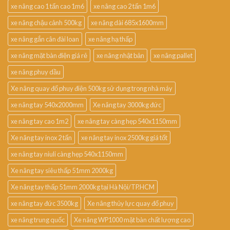
xe nâng cao 1 tấn cao 1m6
xe nâng cao 2 tấn 1m6
xe nâng chậu cảnh 500kg
xe nâng dài 685x1600mm
xe nâng gắn cân đài loan
xe nâng hạ thấp
xe nâng mặt bàn điện giá rẻ
xe nâng nhật bản
xe nâng pallet
xe nâng phuy dầu
Xe nâng quay đổ phuy điện 500kg sử dụng trong nhà máy
xe nâng tay 540x2000mm
Xe nâng tay 3000kg đức
xe nâng tay cao 1m2
xe nâng tay càng hẹp 540x1150mm
Xe nâng tay inox 2 tấn
xe nâng tay inox 2500kg giá tốt
xe nâng tay niuli càng hẹp 540x1150mm
Xe nâng tay siêu thấp 51mm 2000kg
Xe nâng tay thấp 51mm 2000kg tại Hà Nội/TP.HCM
xe nâng tay đức 3500kg
Xe nâng thủy lực quay đổ phuy
xe nâng trung quốc
Xe nâng WP1000 mặt bàn chất lượng cao