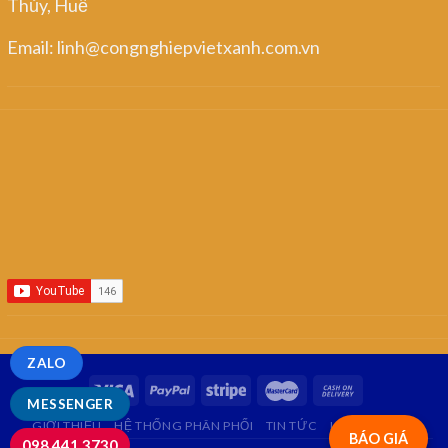
Thủy, Huế
Email: linh@congnghiepvietxanh.com.vn
ZALO
MESSENGER
GIỚI THIỆU
HỆ THỐNG PHÂN PHỐI
TIN TỨC
LIÊN HỆ
FAQ
BÁO GIÁ
098.441.3730