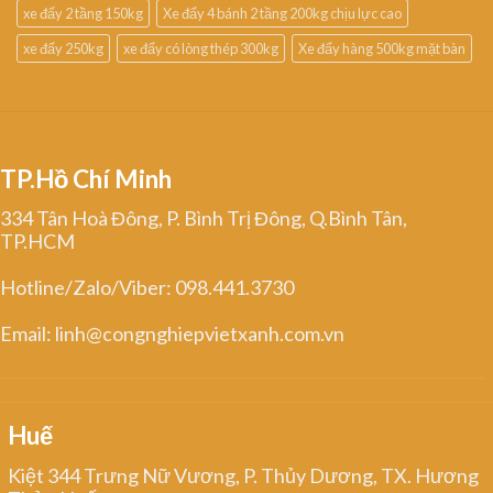
xe đẩy 2 tầng 150kg
Xe đẩy 4 bánh 2 tầng 200kg chịu lực cao
xe đẩy 250kg
xe đẩy có lòng thép 300kg
Xe đẩy hàng 500kg mặt bàn
TP.Hồ Chí Minh
334 Tân Hoà Đông, P. Bình Trị Đông, Q.Bình Tân,
TP.HCM
Hotline/Zalo/Viber: 098.441.3730
Email: linh@congnghiepvietxanh.com.vn
Huế
Kiệt 344 Trưng Nữ Vương, P. Thủy Dương, TX. Hương