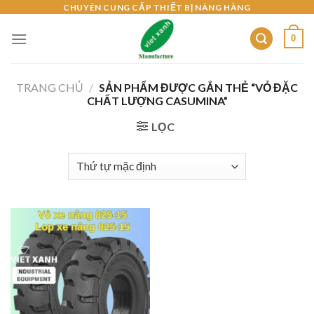
Skip
CHUYÊN CUNG CẤP THIẾT BỊ NÂNG HÀNG
to
0
content
TRANG CHỦ
/
SẢN PHẨM ĐƯỢC GẮN THẺ “VỎ ĐẶC
CHẤT LƯỢNG CASUMINA”
LỌC