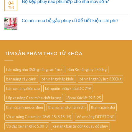
Bộ kẹp phuy nào phù hợp cho nhà máy sơn?
04
Th8
Có nên mua bộ gắp phuy cũ để tiết kiệm chi phí?
TÌM SẢN PHẨM THEO TỪ KHÓA
bàn nâng nhỏ 350kg nâng cao 1m5
Bán Xe nâng tay 2500kg
bàn nâng cây cảnh
bàn nâng nhập khẩu
bàn nâng thủy lực 3500kg
bán xe nâng điện cao
bộ nguồn nhập khẩu DC 24V
Lốp xe nâng Casumina chất lượng
lốp xe Xúc lật 29.5-25
thang nâng người điện
thang nâng tự hành 8m
thang nâng đôi
Vỏ xe nâng Casumina 28x9-15 (8.15-15)
Vỏ xe nâng DEESTONE
Vỏ đặc xe nâng Pio 5.00-8
xe nâng bán tự động quay đổ phuy