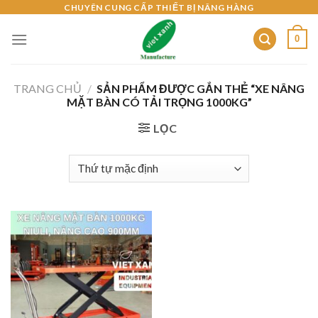
Skip
CHUYÊN CUNG CẤP THIẾT BỊ NÂNG HÀNG
to
0
content
TRANG CHỦ
/
SẢN PHẨM ĐƯỢC GẮN THẺ “XE NÂNG
MẶT BÀN CÓ TẢI TRỌNG 1000KG”
LỌC