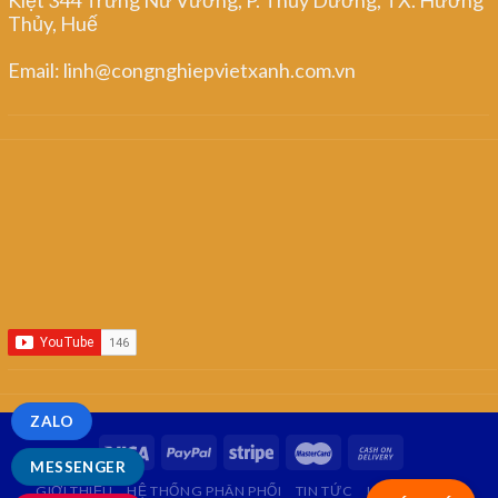
Thủy, Huế
Email: linh@congnghiepvietxanh.com.vn
ZALO
MESSENGER
GIỚI THIỆU
HỆ THỐNG PHÂN PHỐI
TIN TỨC
LIÊN HỆ
FAQ