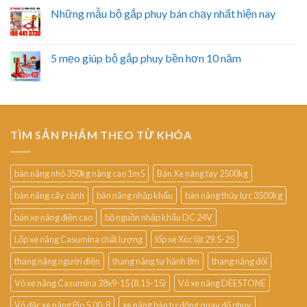
Những mẫu bộ gắp phuy bán chạy nhất hiện nay
5 mẹo giúp bộ gắp phuy bền hơn 10 năm
TÌM SẢN PHẨM THEO TỪ KHÓA
bàn nâng nhỏ 350kg nâng cao 1m5
Bán Xe nâng tay 2500kg
bàn nâng cây cảnh
bàn nâng nhập khẩu
bàn nâng thủy lực 3500kg
bán xe nâng điện cao
bộ nguồn nhập khẩu DC 24V
Lốp xe nâng Casumina chất lượng
lốp xe Xúc lật 29.5-25
thang nâng người điện
thang nâng tự hành 8m
thang nâng đôi
Vỏ xe nâng Casumina 28x9-15 (8.15-15)
Vỏ xe nâng DEESTONE
Vỏ đặc xe nâng Pio 5.00-8
xe nâng bán tự động quay đổ phuy