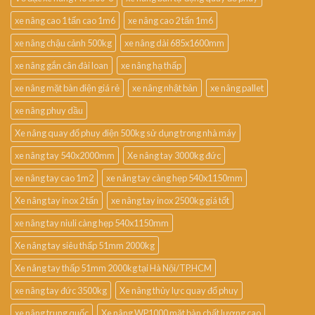
xe nâng cao 1 tấn cao 1m6
xe nâng cao 2 tấn 1m6
xe nâng chậu cảnh 500kg
xe nâng dài 685x1600mm
xe nâng gắn cân đài loan
xe nâng hạ thấp
xe nâng mặt bàn điện giá rẻ
xe nâng nhật bản
xe nâng pallet
xe nâng phuy dầu
Xe nâng quay đổ phuy điện 500kg sử dụng trong nhà máy
xe nâng tay 540x2000mm
Xe nâng tay 3000kg đức
xe nâng tay cao 1m2
xe nâng tay càng hẹp 540x1150mm
Xe nâng tay inox 2 tấn
xe nâng tay inox 2500kg giá tốt
xe nâng tay niuli càng hẹp 540x1150mm
Xe nâng tay siêu thấp 51mm 2000kg
Xe nâng tay thấp 51mm 2000kg tại Hà Nội/TP.HCM
xe nâng tay đức 3500kg
Xe nâng thủy lực quay đổ phuy
xe nâng trung quốc
Xe nâng WP1000 mặt bàn chất lượng cao