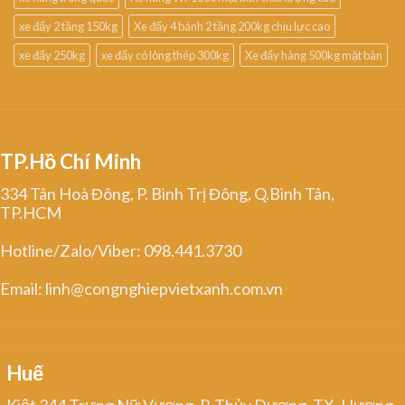
xe đẩy 2 tầng 150kg
Xe đẩy 4 bánh 2 tầng 200kg chịu lực cao
xe đẩy 250kg
xe đẩy có lòng thép 300kg
Xe đẩy hàng 500kg mặt bàn
TP.Hồ Chí Minh
334 Tân Hoà Đông, P. Bình Trị Đông, Q.Bình Tân,
TP.HCM
Hotline/Zalo/Viber: 098.441.3730
Email: linh@congnghiepvietxanh.com.vn
Huế
Kiệt 344 Trưng Nữ Vương, P. Thủy Dương, TX. Hương