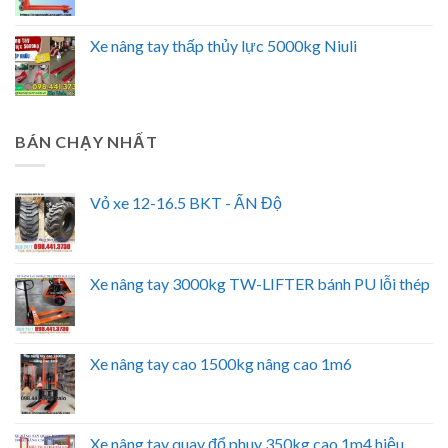
Xe nâng tay thấp thủy lực 5000kg Niuli
BÁN CHẠY NHẤT
Vỏ xe 12-16.5 BKT - ẤN Độ
Xe nâng tay 3000kg TW-LIFTER bánh PU lỗi thép
Xe nâng tay cao 1500kg nâng cao 1m6
Xe nâng tay quay đổ phuy 350kg cao 1m4 hiệu