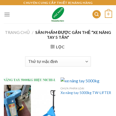
Skip
CHUYÊN CUNG CẤP THIẾT BỊ NÂNG HÀNG
to
0
content
TRANG CHỦ
/
SẢN PHẨM ĐƯỢC GẮN THẺ “XE NÂNG
TAY 5 TẤN”
LỌC
CHƯA PHÂN LOẠI
Xe nâng tay 5000kg TW-LIFTER