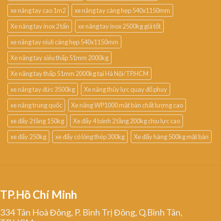
xe nâng tay cao 1m2
xe nâng tay càng hẹp 540x1150mm
Xe nâng tay inox 2 tấn
xe nâng tay inox 2500kg giá tốt
xe nâng tay niuli càng hẹp 540x1150mm
Xe nâng tay siêu thấp 51mm 2000kg
Xe nâng tay thấp 51mm 2000kg tại Hà Nội/TP.HCM
xe nâng tay đức 3500kg
Xe nâng thủy lực quay đổ phuy
xe nâng trung quốc
Xe nâng WP1000 mặt bàn chất lượng cao
xe đẩy 2 tầng 150kg
Xe đẩy 4 bánh 2 tầng 200kg chịu lực cao
xe đẩy 250kg
xe đẩy có lòng thép 300kg
Xe đẩy hàng 500kg mặt bàn
TP.Hồ Chí Minh
334 Tân Hoà Đông, P. Bình Trị Đông, Q.Bình Tân,