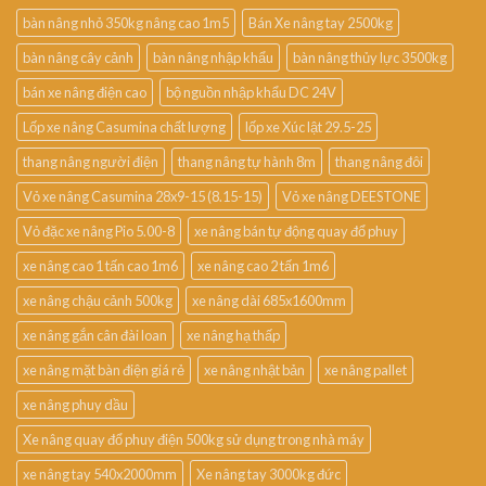
bàn nâng nhỏ 350kg nâng cao 1m5
Bán Xe nâng tay 2500kg
bàn nâng cây cảnh
bàn nâng nhập khẩu
bàn nâng thủy lực 3500kg
bán xe nâng điện cao
bộ nguồn nhập khẩu DC 24V
Lốp xe nâng Casumina chất lượng
lốp xe Xúc lật 29.5-25
thang nâng người điện
thang nâng tự hành 8m
thang nâng đôi
Vỏ xe nâng Casumina 28x9-15 (8.15-15)
Vỏ xe nâng DEESTONE
Vỏ đặc xe nâng Pio 5.00-8
xe nâng bán tự động quay đổ phuy
xe nâng cao 1 tấn cao 1m6
xe nâng cao 2 tấn 1m6
xe nâng chậu cảnh 500kg
xe nâng dài 685x1600mm
xe nâng gắn cân đài loan
xe nâng hạ thấp
xe nâng mặt bàn điện giá rẻ
xe nâng nhật bản
xe nâng pallet
xe nâng phuy dầu
Xe nâng quay đổ phuy điện 500kg sử dụng trong nhà máy
xe nâng tay 540x2000mm
Xe nâng tay 3000kg đức