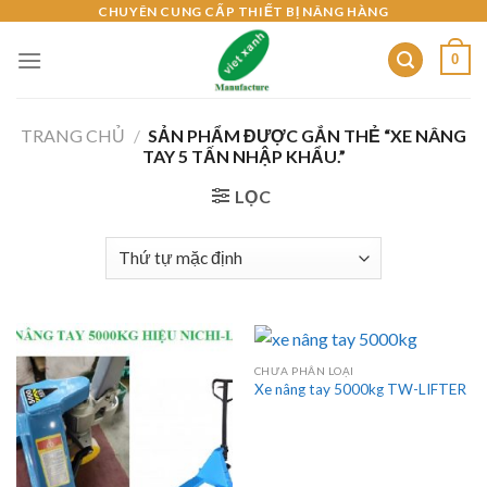
Skip
CHUYÊN CUNG CẤP THIẾT BỊ NÂNG HÀNG
to
0
content
TRANG CHỦ
/
SẢN PHẨM ĐƯỢC GẮN THẺ “XE NÂNG
TAY 5 TẤN NHẬP KHẨU.”
LỌC
CHƯA PHÂN LOẠI
Xe nâng tay 5000kg TW-LIFTER