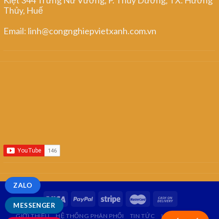
Thủy, Huế
Email: linh@congnghiepvietxanh.com.vn
ZALO
MESSENGER
GIỚI THIỆU
HỆ THỐNG PHÂN PHỐI
TIN TỨC
LIÊN HỆ
FAQ