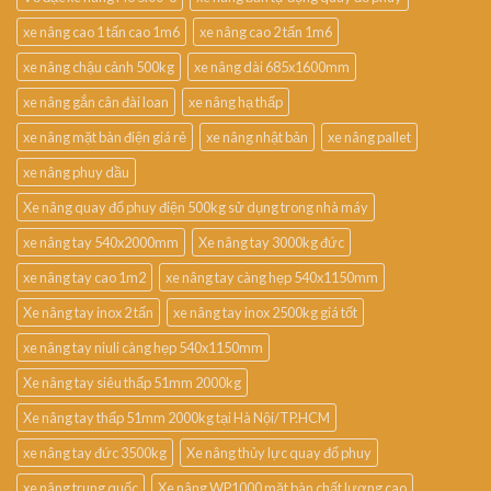
xe nâng cao 1 tấn cao 1m6
xe nâng cao 2 tấn 1m6
xe nâng chậu cảnh 500kg
xe nâng dài 685x1600mm
xe nâng gắn cân đài loan
xe nâng hạ thấp
xe nâng mặt bàn điện giá rẻ
xe nâng nhật bản
xe nâng pallet
xe nâng phuy dầu
Xe nâng quay đổ phuy điện 500kg sử dụng trong nhà máy
xe nâng tay 540x2000mm
Xe nâng tay 3000kg đức
xe nâng tay cao 1m2
xe nâng tay càng hẹp 540x1150mm
Xe nâng tay inox 2 tấn
xe nâng tay inox 2500kg giá tốt
xe nâng tay niuli càng hẹp 540x1150mm
Xe nâng tay siêu thấp 51mm 2000kg
Xe nâng tay thấp 51mm 2000kg tại Hà Nội/TP.HCM
xe nâng tay đức 3500kg
Xe nâng thủy lực quay đổ phuy
xe nâng trung quốc
Xe nâng WP1000 mặt bàn chất lượng cao