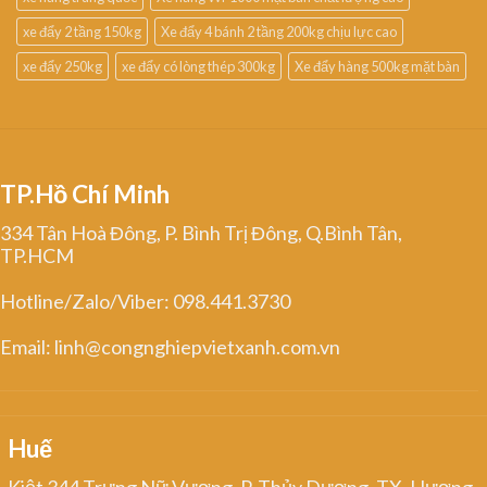
xe đẩy 2 tầng 150kg
Xe đẩy 4 bánh 2 tầng 200kg chịu lực cao
xe đẩy 250kg
xe đẩy có lòng thép 300kg
Xe đẩy hàng 500kg mặt bàn
TP.Hồ Chí Minh
334 Tân Hoà Đông, P. Bình Trị Đông, Q.Bình Tân,
TP.HCM
Hotline/Zalo/Viber: 098.441.3730
Email: linh@congnghiepvietxanh.com.vn
Huế
Kiệt 344 Trưng Nữ Vương, P. Thủy Dương, TX. Hương