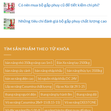
Có nên mua bộ gắp phuy cũ để tiết kiệm chi phí?
Những tiêu chí đánh giá bộ gắp phuy chất lượng cao
TÌM SẢN PHẨM THEO TỪ KHÓA
bàn nâng nhỏ 350kg nâng cao 1m5
Bán Xe nâng tay 2500kg
bàn nâng cây cảnh
bàn nâng nhập khẩu
bàn nâng thủy lực 3500kg
bán xe nâng điện cao
bộ nguồn nhập khẩu DC 24V
Lốp xe nâng Casumina chất lượng
lốp xe Xúc lật 29.5-25
thang nâng người điện
thang nâng tự hành 8m
thang nâng đôi
Vỏ xe nâng Casumina 28x9-15 (8.15-15)
Vỏ xe nâng DEESTONE
Vỏ đặc xe nâng Pio 5.00-8
xe nâng bán tự động quay đổ phuy