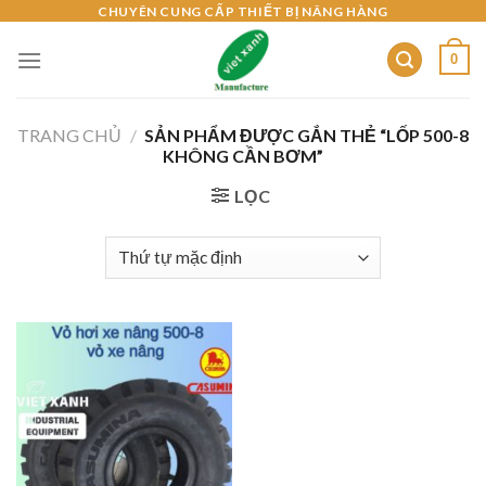
Skip
CHUYÊN CUNG CẤP THIẾT BỊ NÂNG HÀNG
to
0
content
TRANG CHỦ
/
SẢN PHẨM ĐƯỢC GẮN THẺ “LỐP 500-8
KHÔNG CẦN BƠM”
LỌC