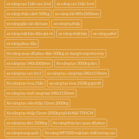
xe nâng cao 1 tấn cao 1m6
xe nâng cao 2 tấn 1m6
xe nâng chậu cảnh 500kg
xe nâng dài 685x1600mm
xe nâng gắn cân đài loan
xe nâng hạ thấp
xe nâng mặt bàn điện giá rẻ
xe nâng nhật bản
xe nâng pallet
xe nâng phuy dầu
Xe nâng quay đổ phuy điện 500kg sử dụng trong nhà máy
xe nâng tay 540x2000mm
Xe nâng tay 3000kg đức
xe nâng tay cao 1m2
xe nâng tay càng hẹp 540x1150mm
Xe nâng tay inox 2 tấn
xe nâng tay inox 2500kg giá tốt
xe nâng tay niuli càng hẹp 540x1150mm
Xe nâng tay siêu thấp 51mm 2000kg
Xe nâng tay thấp 51mm 2000kg tại Hà Nội/TP.HCM
xe nâng tay đức 3500kg
Xe nâng thủy lực quay đổ phuy
xe nâng trung quốc
Xe nâng WP1000 mặt bàn chất lượng cao