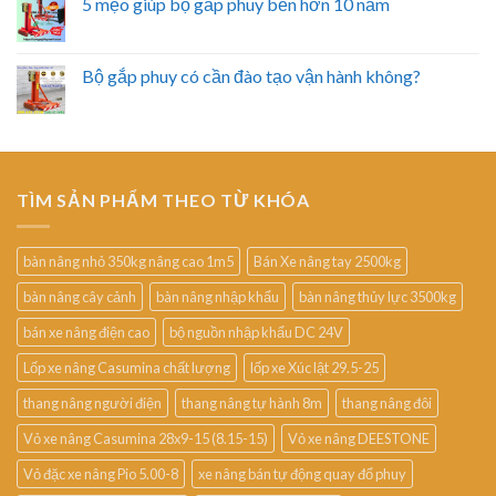
5 mẹo giúp bộ gắp phuy bền hơn 10 năm
Bộ gắp phuy có cần đào tạo vận hành không?
TÌM SẢN PHẨM THEO TỪ KHÓA
bàn nâng nhỏ 350kg nâng cao 1m5
Bán Xe nâng tay 2500kg
bàn nâng cây cảnh
bàn nâng nhập khẩu
bàn nâng thủy lực 3500kg
bán xe nâng điện cao
bộ nguồn nhập khẩu DC 24V
Lốp xe nâng Casumina chất lượng
lốp xe Xúc lật 29.5-25
thang nâng người điện
thang nâng tự hành 8m
thang nâng đôi
Vỏ xe nâng Casumina 28x9-15 (8.15-15)
Vỏ xe nâng DEESTONE
Vỏ đặc xe nâng Pio 5.00-8
xe nâng bán tự động quay đổ phuy