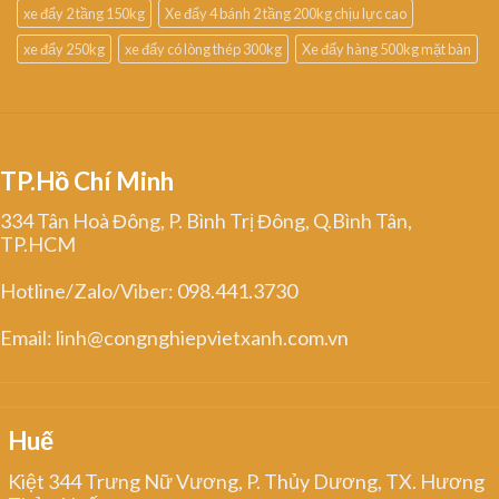
xe đẩy 2 tầng 150kg
Xe đẩy 4 bánh 2 tầng 200kg chịu lực cao
xe đẩy 250kg
xe đẩy có lòng thép 300kg
Xe đẩy hàng 500kg mặt bàn
TP.Hồ Chí Minh
334 Tân Hoà Đông, P. Bình Trị Đông, Q.Bình Tân,
TP.HCM
Hotline/Zalo/Viber: 098.441.3730
Email: linh@congnghiepvietxanh.com.vn
Huế
Kiệt 344 Trưng Nữ Vương, P. Thủy Dương, TX. Hương