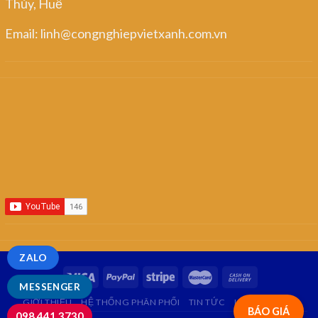
Thủy, Huế
Email: linh@congnghiepvietxanh.com.vn
ZALO
MESSENGER
GIỚI THIỆU
HỆ THỐNG PHÂN PHỐI
TIN TỨC
LIÊN HỆ
FAQ
BÁO GIÁ
098.441.3730