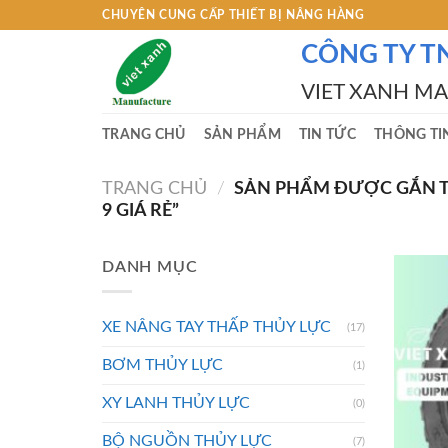
Skip
CHUYÊN CUNG CẤP THIẾT BỊ NÂNG HÀNG
to
CÔNG TY T
content
VIET XANH M
TRANG CHỦ
SẢN PHẨM
TIN TỨC
THÔNG TI
TRANG CHỦ
/
SẢN PHẨM ĐƯỢC GẮN TH
9 GIÁ RẺ”
DANH MỤC
XE NÂNG TAY THẤP THỦY LỰC
(17)
BƠM THỦY LỰC
(1)
XY LANH THỦY LỰC
(0)
BỘ NGUỒN THỦY LỰC
(7)