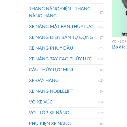
THANG NÂNG ĐIỆN - THANG
(7)
NÂNG HÀNG
XE NÂNG MẶT BÀN THỦY LỰC
(11)
XE NÂNG ĐIỆN BÁN TỰ ĐỘNG
(7)
VỎ - LỐP
Lốp đặc
XE NÂNG PHUY DẦU
(11)
XE NÂNG TAY CAO THỦY LỰC
(12)
CẨU THỦY LỰC MINI
(2)
XE ĐẨY HÀNG
(15)
XE NÂNG NOBLELIFT
(6)
VỎ XE XÚC
(16)
VỎ - LỐP XE NÂNG
(19)
PHỤ KIỆN XE NÂNG
(6)