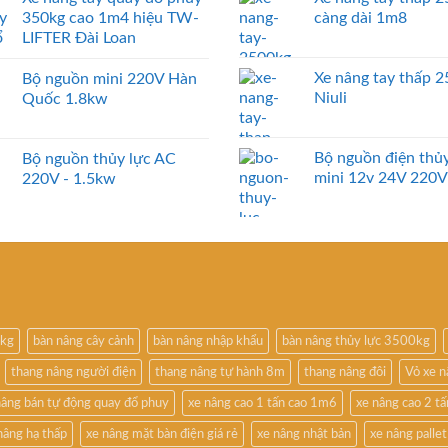
350kg cao 1m4 hiệu TW-
càng dài 1m8
LIFTER Đài Loan
Xe nâng tay thấp 
Bộ nguồn mini 220V Hàn
Niuli
Quốc 1.8kw
Bộ nguồn điện thủy
Bộ nguồn thủy lực AC
mini 12v 24V 220V
220V - 1.5kw
0kg
bàn nâng cây cảnh
bàn nâng nhập khẩu
bàn nâng thủy lực 3500kg
thang nâng người điện
thang nâng tự hành 8m
thang nâng đôi
Vỏ xe 
nâng bán tự động quay đổ phuy
xe nâng cao 1 tấn cao 1m6
xe nâng cao 2 t
nâng hạ thấp
xe nâng mặt bàn điện giá rẻ
xe nâng nhật bản
xe nâng pallet