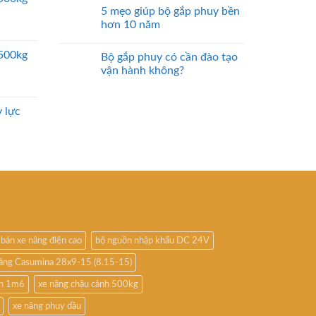
5 mẹo giúp bộ gắp phuy bền
hơn 10 năm
2500kg
Bộ gắp phuy có cần đào tạo
vận hành không?
 lực
bán xe nâng điện cao
bộ nguồn nhập khẩu DC 24V
nâng Casumina 28x9-15 (8.15-15)
ấn 1m6
xe nâng chậu cảnh 500kg
xe nâng phuy dầu