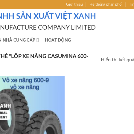
Giới thiệu
Hệ thống phân phối
Ti
NHH SẢN XUẤT VIỆT XANH
ANUFACTURE COMPANY LIMITED
N NHÀ CUNG CẤP
HOẠT ĐỘNG
Ẻ “LỐP XE NÂNG CASUMINA 600-
Hiển thị kết qu