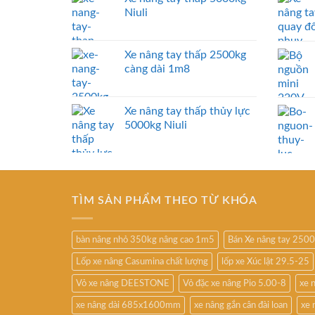
Niuli
Xe nâng tay thấp 2500kg
càng dài 1m8
Xe nâng tay thấp thủy lực
5000kg Niuli
TÌM SẢN PHẨM THEO TỪ KHÓA
bàn nâng nhỏ 350kg nâng cao 1m5
Bán Xe nâng tay 250
Lốp xe nâng Casumina chất lượng
lốp xe Xúc lật 29.5-25
Vỏ xe nâng DEESTONE
Vỏ đặc xe nâng Pio 5.00-8
xe 
xe nâng dài 685x1600mm
xe nâng gắn cân đài loan
xe 