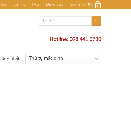
n tức
Liên hệ
FAQ
Đăng nhập
Giỏ hàng /
0
₫
0
Tìm
kiếm:
Hotline: 098 441 3730
ả duy nhất