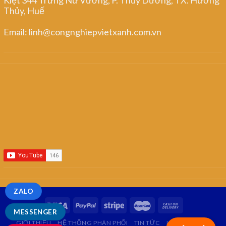
Thủy, Huế
Email: linh@congnghiepvietxanh.com.vn
ZALO
MESSENGER
GIỚI THIỆU
HỆ THỐNG PHÂN PHỐI
TIN TỨC
LIÊN HỆ
FAQ