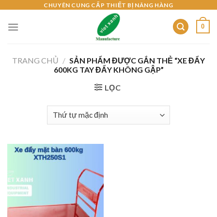
Skip
CHUYÊN CUNG CẤP THIẾT BỊ NÂNG HÀNG
to
0
content
TRANG CHỦ
/
SẢN PHẨM ĐƯỢC GẮN THẺ “XE ĐẨY
600KG TAY ĐẨY KHÔNG GẬP”
LỌC