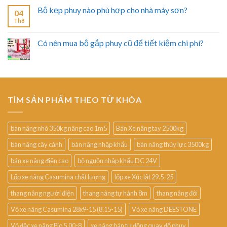
Bộ kẹp phuy nào phù hợp cho nhà máy sơn?
04
Th8
Có nên mua bộ gắp phuy cũ để tiết kiệm chi phí?
TÌM SẢN PHẨM THEO TỪ KHÓA
bàn nâng nhỏ 350kg nâng cao 1m5
Bán Xe nâng tay 2500kg
bàn nâng cây cảnh
bàn nâng nhập khẩu
bàn nâng thủy lực 3500kg
bán xe nâng điện cao
bộ nguồn nhập khẩu DC 24V
Lốp xe nâng Casumina chất lượng
lốp xe Xúc lật 29.5-25
thang nâng người điện
thang nâng tự hành 8m
thang nâng đôi
Vỏ xe nâng Casumina 28x9-15 (8.15-15)
Vỏ xe nâng DEESTONE
Vỏ đặc xe nâng Pio 5.00-8
xe nâng bán tự động quay đổ phuy