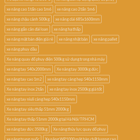
xe nâng cao 1 tấn cao 1m6
xe nâng cao 2 tấn 1m6
xe nâng chậu cảnh 500kg
xe nâng dài 685x1600mm
xe nâng gắn cân đài loan
xe nâng hạ thấp
xe nâng mặt bàn điện giá rẻ
xe nâng nhật bản
xe nâng pallet
xe nâng phuy dầu
Xe nâng quay đổ phuy điện 500kg sử dụng trong nhà máy
xe nâng tay 540x2000mm
Xe nâng tay 3000kg đức
xe nâng tay cao 1m2
xe nâng tay càng hẹp 540x1150mm
Xe nâng tay inox 2 tấn
xe nâng tay inox 2500kg giá tốt
xe nâng tay niuli càng hẹp 540x1150mm
Xe nâng tay siêu thấp 51mm 2000kg
Xe nâng tay thấp 51mm 2000kg tại Hà Nội/TP.HCM
xe nâng tay đức 3500kg
Xe nâng thủy lực quay đổ phuy
xe nâng trung quốc
Xe nâng WP1000 mặt bàn chất lượng cao