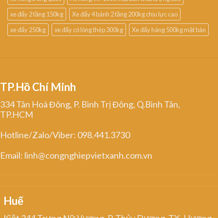
xe đẩy 2 tầng 150kg
Xe đẩy 4 bánh 2 tầng 200kg chịu lực cao
xe đẩy 250kg
xe đẩy có lòng thép 300kg
Xe đẩy hàng 500kg mặt bàn
TP.Hồ Chí Minh
334 Tân Hoà Đông, P. Bình Trị Đông, Q.Bình Tân,
TP.HCM
Hotline/Zalo/Viber: 098.441.3730
Email: linh@congnghiepvietxanh.com.vn
Huế
Kiệt 344 Trưng Nữ Vương, P. Thủy Dương, TX. Hương