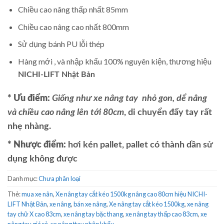
Chiều cao nâng thấp nhất 85mm
Chiều cao nâng cao nhất 800mm
Sử dụng bánh PU lỗi thép
Hàng mới , và nhập khẩu 100% nguyên kiện, thương hiệu
NICHI-LIFT Nhật Bản
* Ưu điểm:
Giống như xe nâng tay nhỏ gon, dể nâng
và chiều cao nâng lên tới 80cm
, di chuyển đẩy tay rất
nhẹ nhàng.
* Nhược điểm:
hơi kén pallet, pallet có thành dần sử
dụng không được
Danh mục:
Chưa phân loại
Thẻ:
mua xe nân
,
Xe nâng tay cắt kéo 1500kg nâng cao 80cm hiệu NICHI-
LIFT Nhật Bản
,
xe nâng
,
bán xe nâng
,
Xe nâng tay cắt kéo 1500kg
,
xe nâng
tay chữ X cao 83cm
,
xe nâng tay bặc thang
,
xe nâng tay thấp cao 83cm
,
xe
nâng tay giá rẻ
,
xe nâng ttay nhập khẩu