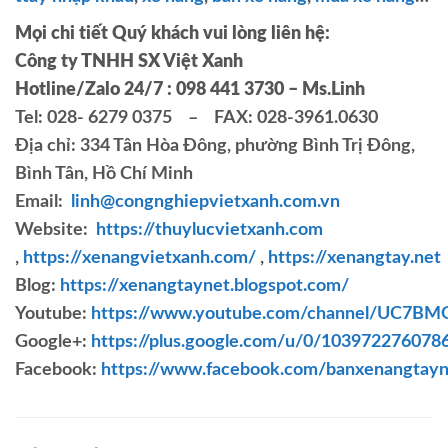
Mọi chi tiết Quý khách vui lòng liên hệ:
Công ty TNHH SX Việt Xanh
Hotline/Zalo 24/7 : 098 441 3730 – Ms.Linh
Tel: 028- 6279 0375 – FAX: 028-3961.0630
Địa chỉ: 334 Tân Hòa Đông, phường Bình Trị Đông,
Bình Tân, Hồ Chí Minh
Email:
linh@congnghiepvietxanh.com.vn
Website:
https://thuylucvietxanh.com
,
https://xenangvietxanh.com/
,
https://xenangtay.net
Blog:
https://xenangtaynet.blogspot.com/
Youtube:
https://www.youtube.com/channel/UC7
Google+:
https://plus.google.com/u/0/10397227607
Facebook:
https://www.facebook.com/banxenangtay