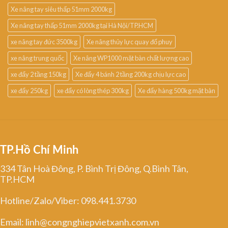
Xe nâng tay siêu thấp 51mm 2000kg
Xe nâng tay thấp 51mm 2000kg tại Hà Nội/TP.HCM
xe nâng tay đức 3500kg
Xe nâng thủy lực quay đổ phuy
xe nâng trung quốc
Xe nâng WP1000 mặt bàn chất lượng cao
xe đẩy 2 tầng 150kg
Xe đẩy 4 bánh 2 tầng 200kg chịu lực cao
xe đẩy 250kg
xe đẩy có lòng thép 300kg
Xe đẩy hàng 500kg mặt bàn
TP.Hồ Chí Minh
334 Tân Hoà Đông, P. Bình Trị Đông, Q.Bình Tân,
TP.HCM
Hotline/Zalo/Viber: 098.441.3730
Email: linh@congnghiepvietxanh.com.vn