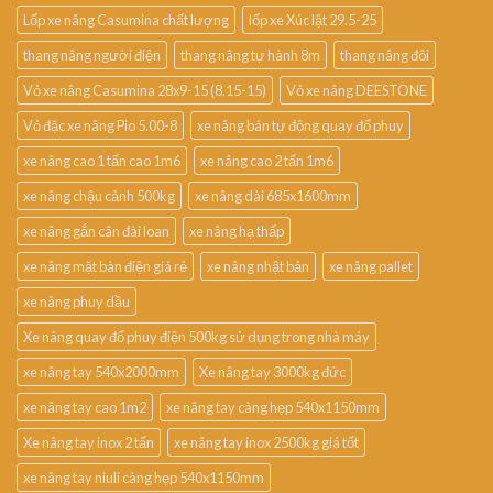
Lốp xe nâng Casumina chất lượng
lốp xe Xúc lật 29.5-25
thang nâng người điện
thang nâng tự hành 8m
thang nâng đôi
Vỏ xe nâng Casumina 28x9-15 (8.15-15)
Vỏ xe nâng DEESTONE
Vỏ đặc xe nâng Pio 5.00-8
xe nâng bán tự động quay đổ phuy
xe nâng cao 1 tấn cao 1m6
xe nâng cao 2 tấn 1m6
xe nâng chậu cảnh 500kg
xe nâng dài 685x1600mm
xe nâng gắn cân đài loan
xe nâng hạ thấp
xe nâng mặt bàn điện giá rẻ
xe nâng nhật bản
xe nâng pallet
xe nâng phuy dầu
Xe nâng quay đổ phuy điện 500kg sử dụng trong nhà máy
xe nâng tay 540x2000mm
Xe nâng tay 3000kg đức
xe nâng tay cao 1m2
xe nâng tay càng hẹp 540x1150mm
Xe nâng tay inox 2 tấn
xe nâng tay inox 2500kg giá tốt
xe nâng tay niuli càng hẹp 540x1150mm