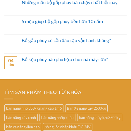
Những mẫu bộ gắp phuy bán chạy nhất hiện nay
5 mẹo giúp bộ gắp phuy bền hơn 10 năm
Bộ gắp phuy có cần đào tạo vận hành không?
Bộ kẹp phuy nào phù hợp cho nhà máy sơn?
04
Th8
TÌM SẢN PHẨM THEO TỪ KHÓA
bàn nâng nhỏ 350kg nâng cao 1m5
Bán Xe nâng tay 2500kg
bàn nâng cây cảnh
bàn nâng nhập khẩu
bàn nâng thủy lực 3500kg
bán xe nâng điện cao
bộ nguồn nhập khẩu DC 24V