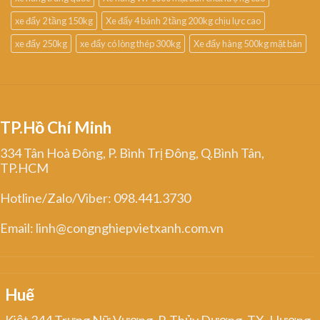
xe đẩy 2 tầng 150kg
Xe đẩy 4 bánh 2 tầng 200kg chịu lực cao
xe đẩy 250kg
xe đẩy có lòng thép 300kg
Xe đẩy hàng 500kg mặt bàn
TP.Hồ Chí Minh
334 Tân Hoà Đông, P. Bình Trị Đông, Q.Bình Tân,
TP.HCM
Hotline/Zalo/Viber: 098.441.3730
Email: linh@congnghiepvietxanh.com.vn
Huế
Kiệt 344 Trưng Nữ Vương, P. Thủy Dương, TX. Hương