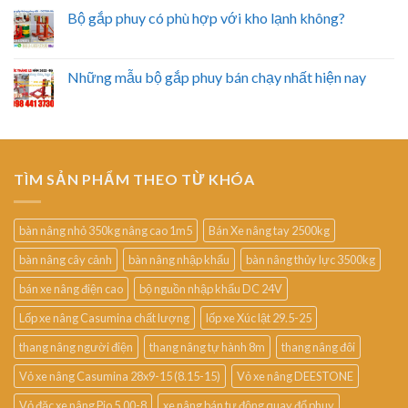
Bộ gắp phuy có phù hợp với kho lạnh không?
Những mẫu bộ gắp phuy bán chạy nhất hiện nay
TÌM SẢN PHẨM THEO TỪ KHÓA
bàn nâng nhỏ 350kg nâng cao 1m5
Bán Xe nâng tay 2500kg
bàn nâng cây cảnh
bàn nâng nhập khẩu
bàn nâng thủy lực 3500kg
bán xe nâng điện cao
bộ nguồn nhập khẩu DC 24V
Lốp xe nâng Casumina chất lượng
lốp xe Xúc lật 29.5-25
thang nâng người điện
thang nâng tự hành 8m
thang nâng đôi
Vỏ xe nâng Casumina 28x9-15 (8.15-15)
Vỏ xe nâng DEESTONE
Vỏ đặc xe nâng Pio 5.00-8
xe nâng bán tự động quay đổ phuy