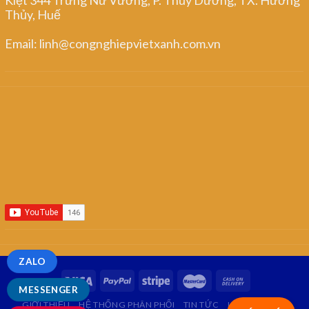
Thủy, Huế
Email: linh@congnghiepvietxanh.com.vn
ZALO
MESSENGER
GIỚI THIỆU
HỆ THỐNG PHÂN PHỐI
TIN TỨC
LIÊN HỆ
FAQ