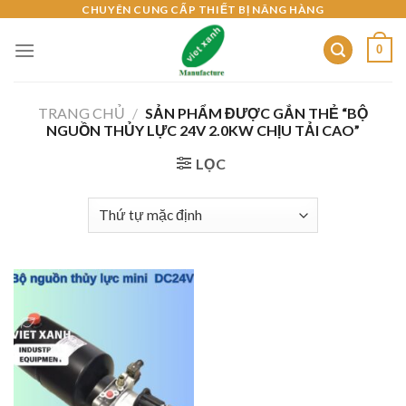
Skip
CHUYÊN CUNG CẤP THIẾT BỊ NÂNG HÀNG
to
0
content
TRANG CHỦ
/
SẢN PHẨM ĐƯỢC GẮN THẺ “BỘ
NGUỒN THỦY LỰC 24V 2.0KW CHỊU TẢI CAO”
LỌC