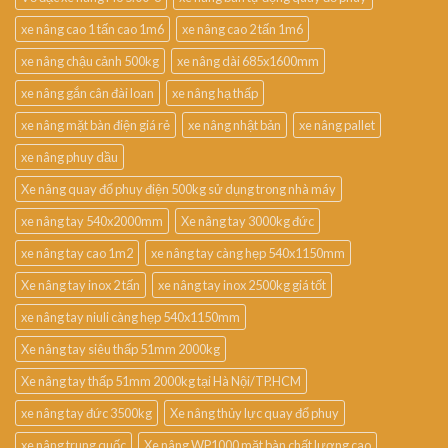
xe nâng cao 1 tấn cao 1m6
xe nâng cao 2 tấn 1m6
xe nâng chậu cảnh 500kg
xe nâng dài 685x1600mm
xe nâng gắn cân đài loan
xe nâng hạ thấp
xe nâng mặt bàn điện giá rẻ
xe nâng nhật bản
xe nâng pallet
xe nâng phuy dầu
Xe nâng quay đổ phuy điện 500kg sử dụng trong nhà máy
xe nâng tay 540x2000mm
Xe nâng tay 3000kg đức
xe nâng tay cao 1m2
xe nâng tay càng hẹp 540x1150mm
Xe nâng tay inox 2 tấn
xe nâng tay inox 2500kg giá tốt
xe nâng tay niuli càng hẹp 540x1150mm
Xe nâng tay siêu thấp 51mm 2000kg
Xe nâng tay thấp 51mm 2000kg tại Hà Nội/TP.HCM
xe nâng tay đức 3500kg
Xe nâng thủy lực quay đổ phuy
xe nâng trung quốc
Xe nâng WP1000 mặt bàn chất lượng cao