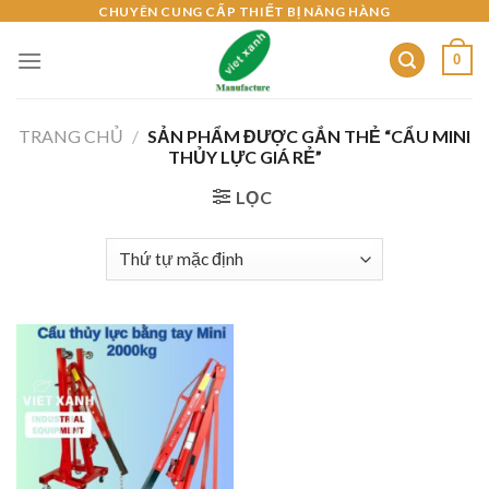
Skip
CHUYÊN CUNG CẤP THIẾT BỊ NÂNG HÀNG
to
0
content
TRANG CHỦ
/
SẢN PHẨM ĐƯỢC GẮN THẺ “CẨU MINI
THỦY LỰC GIÁ RẺ”
LỌC