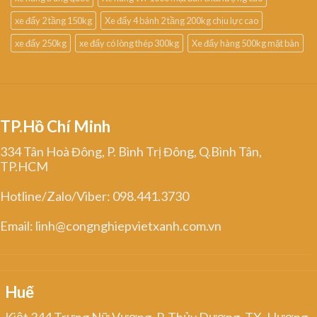
xe đẩy 2 tầng 150kg
Xe đẩy 4 bánh 2 tầng 200kg chịu lực cao
xe đẩy 250kg
xe đẩy có lòng thép 300kg
Xe đẩy hàng 500kg mặt bàn
TP.Hồ Chí Minh
334 Tân Hoà Đông, P. Bình Trị Đông, Q.Bình Tân,
TP.HCM
Hotline/Zalo/Viber: 098.441.3730
Email: linh@congnghiepvietxanh.com.vn
Huế
Kiệt 344 Trưng Nữ Vương, P. Thủy Dương, TX. Hương