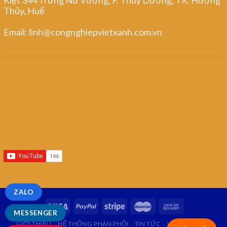
Thủy, Huế
Email: linh@congnghiepvietxanh.com.vn
ZALO
MESSENGER
GIỚI THIỆU
HỆ THỐNG PHÂN PHỐI
TIN TỨC
LIÊN HỆ
FAQ