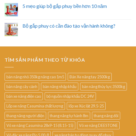
5 mẹo giúp bộ gắp phuy bền hơn 10 năm
Bộ gắp phuy có cần đào tạo vận hành không?
TÌM SẢN PHẨM THEO TỪ KHÓA
bàn nâng nhỏ 350kg nâng cao 1m5
Bán Xe nâng tay 2500kg
bàn nâng cây cảnh
bàn nâng nhập khẩu
bàn nâng thủy lực 3500kg
bán xe nâng điện cao
bộ nguồn nhập khẩu DC 24V
Lốp xe nâng Casumina chất lượng
lốp xe Xúc lật 29.5-25
thang nâng người điện
thang nâng tự hành 8m
thang nâng đôi
Vỏ xe nâng Casumina 28x9-15 (8.15-15)
Vỏ xe nâng DEESTONE
Vỏ đặc xe nâng Pio 5.00-8
xe nâng bán tự động quay đổ phuy