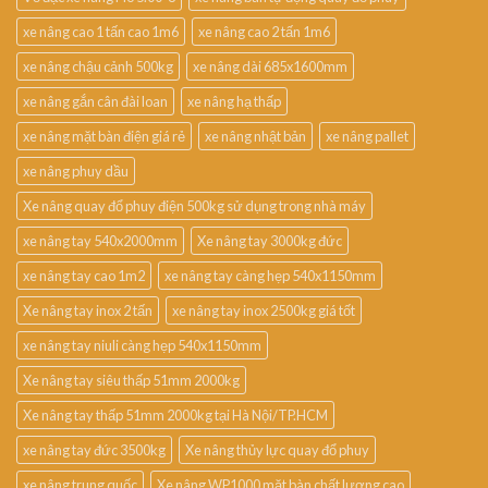
xe nâng cao 1 tấn cao 1m6
xe nâng cao 2 tấn 1m6
xe nâng chậu cảnh 500kg
xe nâng dài 685x1600mm
xe nâng gắn cân đài loan
xe nâng hạ thấp
xe nâng mặt bàn điện giá rẻ
xe nâng nhật bản
xe nâng pallet
xe nâng phuy dầu
Xe nâng quay đổ phuy điện 500kg sử dụng trong nhà máy
xe nâng tay 540x2000mm
Xe nâng tay 3000kg đức
xe nâng tay cao 1m2
xe nâng tay càng hẹp 540x1150mm
Xe nâng tay inox 2 tấn
xe nâng tay inox 2500kg giá tốt
xe nâng tay niuli càng hẹp 540x1150mm
Xe nâng tay siêu thấp 51mm 2000kg
Xe nâng tay thấp 51mm 2000kg tại Hà Nội/TP.HCM
xe nâng tay đức 3500kg
Xe nâng thủy lực quay đổ phuy
xe nâng trung quốc
Xe nâng WP1000 mặt bàn chất lượng cao