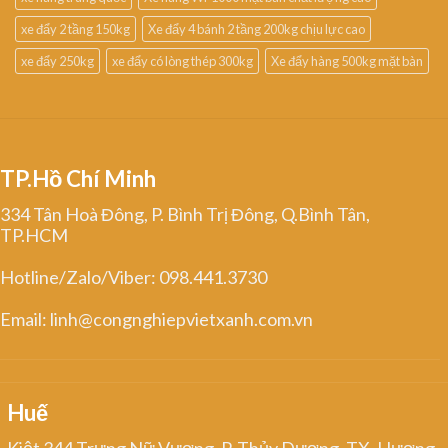
xe đẩy 2 tầng 150kg
Xe đẩy 4 bánh 2 tầng 200kg chịu lực cao
xe đẩy 250kg
xe đẩy có lòng thép 300kg
Xe đẩy hàng 500kg mặt bàn
TP.Hồ Chí Minh
334 Tân Hoà Đông, P. Bình Trị Đông, Q.Bình Tân,
TP.HCM
Hotline/Zalo/Viber: 098.441.3730
Email: linh@congnghiepvietxanh.com.vn
Huế
Kiệt 344 Trưng Nữ Vương, P. Thủy Dương, TX. Hương