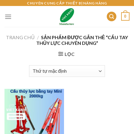
Skip
CHUYÊN CUNG CẤP THIẾT BỊ NÂNG HÀNG
to
0
content
TRANG CHỦ
/
SẢN PHẨM ĐƯỢC GẮN THẺ “CẨU TAY
THỦY LỰC CHUYÊN DỤNG”
LỌC