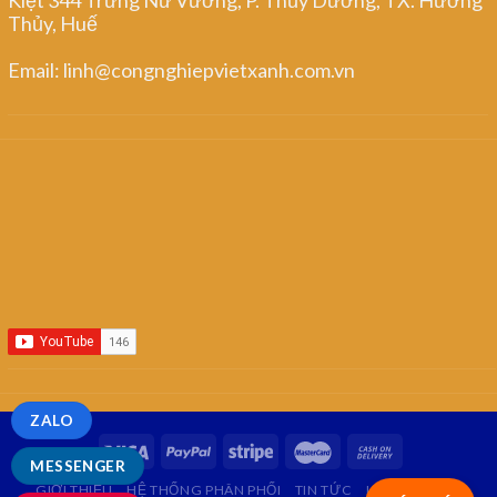
Thủy, Huế
Email: linh@congnghiepvietxanh.com.vn
ZALO
MESSENGER
GIỚI THIỆU
HỆ THỐNG PHÂN PHỐI
TIN TỨC
LIÊN HỆ
FAQ