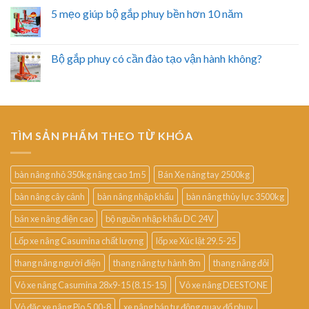
5 mẹo giúp bộ gắp phuy bền hơn 10 năm
Bộ gắp phuy có cần đào tạo vận hành không?
TÌM SẢN PHẨM THEO TỪ KHÓA
bàn nâng nhỏ 350kg nâng cao 1m5
Bán Xe nâng tay 2500kg
bàn nâng cây cảnh
bàn nâng nhập khẩu
bàn nâng thủy lực 3500kg
bán xe nâng điện cao
bộ nguồn nhập khẩu DC 24V
Lốp xe nâng Casumina chất lượng
lốp xe Xúc lật 29.5-25
thang nâng người điện
thang nâng tự hành 8m
thang nâng đôi
Vỏ xe nâng Casumina 28x9-15 (8.15-15)
Vỏ xe nâng DEESTONE
Vỏ đặc xe nâng Pio 5.00-8
xe nâng bán tự động quay đổ phuy