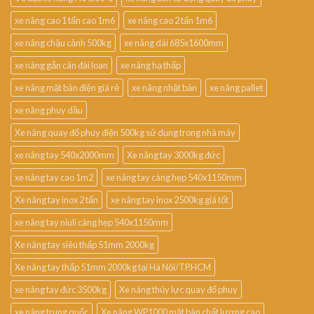
xe nâng cao 1 tấn cao 1m6
xe nâng cao 2 tấn 1m6
xe nâng chậu cảnh 500kg
xe nâng dài 685x1600mm
xe nâng gắn cân đài loan
xe nâng hạ thấp
xe nâng mặt bàn điện giá rẻ
xe nâng nhật bản
xe nâng pallet
xe nâng phuy dầu
Xe nâng quay đổ phuy điện 500kg sử dụng trong nhà máy
xe nâng tay 540x2000mm
Xe nâng tay 3000kg đức
xe nâng tay cao 1m2
xe nâng tay càng hẹp 540x1150mm
Xe nâng tay inox 2 tấn
xe nâng tay inox 2500kg giá tốt
xe nâng tay niuli càng hẹp 540x1150mm
Xe nâng tay siêu thấp 51mm 2000kg
Xe nâng tay thấp 51mm 2000kg tại Hà Nội/TP.HCM
xe nâng tay đức 3500kg
Xe nâng thủy lực quay đổ phuy
xe nâng trung quốc
Xe nâng WP1000 mặt bàn chất lượng cao