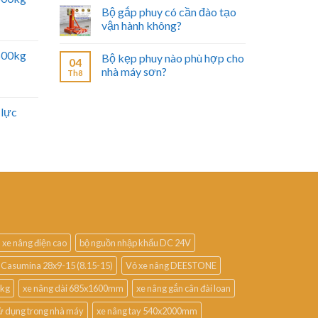
Bộ gắp phuy có cần đào tạo
vận hành không?
2500kg
Bộ kẹp phuy nào phù hợp cho
04
nhà máy sơn?
Th8
 lực
 xe nâng điện cao
bộ nguồn nhập khẩu DC 24V
 Casumina 28x9-15 (8.15-15)
Vỏ xe nâng DEESTONE
0kg
xe nâng dài 685x1600mm
xe nâng gắn cân đài loan
ử dụng trong nhà máy
xe nâng tay 540x2000mm