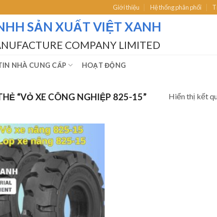
Giới thiệu
Hệ thống phân phối
T
NHH SẢN XUẤT VIỆT XANH
ANUFACTURE COMPANY LIMITED
IN NHÀ CUNG CẤP
HOẠT ĐỘNG
Hiển thị kết q
HẺ “VỎ XE CÔNG NGHIỆP 825-15”