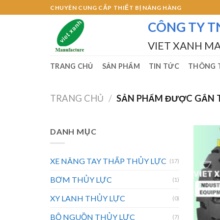
Skip
CHUYÊN CUNG CẤP THIẾT BỊ NÂNG HÀNG
to
CÔNG TY T
content
VIET XANH M
TRANG CHỦ
SẢN PHẨM
TIN TỨC
THÔNG T
TRANG CHỦ
/
SẢN PHẨM ĐƯỢC GẮN T
DANH MỤC
XE NÂNG TAY THẤP THỦY LỰC
(17)
BƠM THỦY LỰC
(1)
XY LANH THỦY LỰC
(0)
BỘ NGUỒN THỦY LỰC
(7)