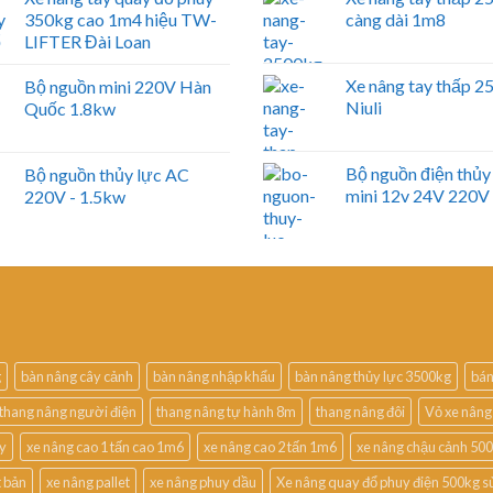
350kg cao 1m4 hiệu TW-
càng dài 1m8
LIFTER Đài Loan
Xe nâng tay thấp 
Bộ nguồn mini 220V Hàn
Niuli
Quốc 1.8kw
Bộ nguồn điện thủy
Bộ nguồn thủy lực AC
mini 12v 24V 220V
220V - 1.5kw
g
bàn nâng cây cảnh
bàn nâng nhập khẩu
bàn nâng thủy lực 3500kg
bán
thang nâng người điện
thang nâng tự hành 8m
thang nâng đôi
Vỏ xe nâng
uy
xe nâng cao 1 tấn cao 1m6
xe nâng cao 2 tấn 1m6
xe nâng chậu cảnh 50
t bản
xe nâng pallet
xe nâng phuy dầu
Xe nâng quay đổ phuy điện 500kg s