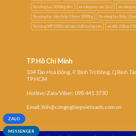
Xe nâng tay 3000kg đức
xe nâng tay cao 1m2
xe nâng t
Xe nâng tay siêu thấp 51mm 2000kg
Xe nâng tay thấp 51m
Xe nâng WP1000 mặt bàn chất lượng cao
xe đẩy 2 tầng 15
TP.Hồ Chí Minh
334 Tân Hoà Đông, P. Bình Trị Đông, Q.Bình Tâ
TP.HCM
Hotline/Zalo/Viber: 098.441.3730
Email: linh@congnghiepvietxanh.com.vn
ZALO
MESSENGER