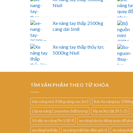
Niuli
Xe nâng tay thấp 2500kg
càng dài 1m8
Xe nâng tay thấp thủy lực
5000kg Niuli
TÌM SẢN PHẨM THEO TỪ KHÓA
bàn nâng nhỏ 350kg nâng cao 1m5
Bán Xe nâng tay 2500k
Lốp xe nâng Casumina chất lượng
lốp xe Xúc lật 29.5-25
Vỏ đặc xe nâng Pio 5.00-8
xe nâng bán tự động quay đổ ph
xe nâng hạ thấp
xe nâng mặt bàn điện giá rẻ
xe nâng nhậ