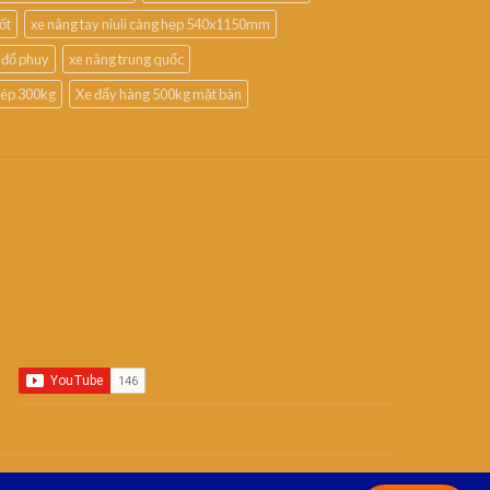
ốt
xe nâng tay niuli càng hẹp 540x1150mm
 đổ phuy
xe nâng trung quốc
thép 300kg
Xe đẩy hàng 500kg mặt bàn