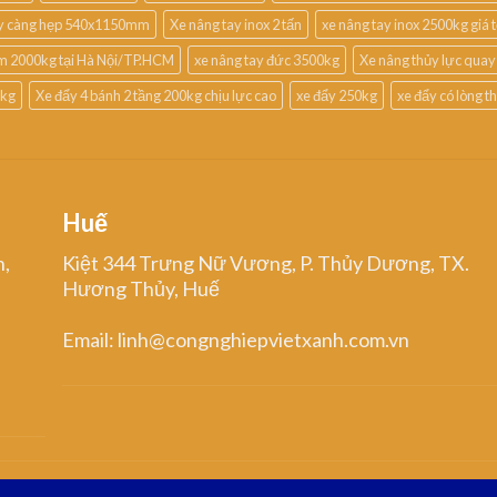
ay càng hẹp 540x1150mm
Xe nâng tay inox 2 tấn
xe nâng tay inox 2500kg giá t
m 2000kg tại Hà Nội/TP.HCM
xe nâng tay đức 3500kg
Xe nâng thủy lực quay
0kg
Xe đẩy 4 bánh 2 tầng 200kg chịu lực cao
xe đẩy 250kg
xe đẩy có lòng 
Huế
n,
Kiệt 344 Trưng Nữ Vương, P. Thủy Dương, TX.
Hương Thủy, Huế
Email: linh@congnghiepvietxanh.com.vn