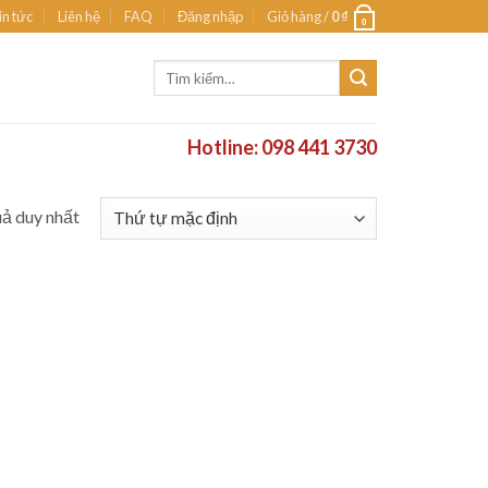
in tức
Liên hệ
FAQ
Đăng nhập
Giỏ hàng /
0
₫
0
Tìm
kiếm:
Hotline: 098 441 3730
uả duy nhất