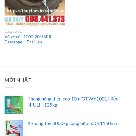
VỎ XE XÚC
Vỏ xe xúc 1000-20/16PR
Deestone – Thái Lan
MỚI NHẤT
Thang nâng điện cao 10m GTWY1001 Hiệu
NIULI - 125kg
Xe nâng tay 3000kg càng hẹp 550x1150mm