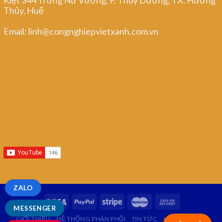
Thủy, Huế
Email: linh@congnghiepvietxanh.com.vn
ZALO
MESSENGER
GIỚI THIỆU
HỆ THỐNG PHÂN PHỐI
TIN TỨC
LIÊN HỆ
FAQ