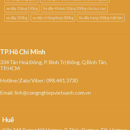
xe đẩy 2 tầng 150kg
Xe đẩy 4 bánh 2 tầng 200kg chịu lực cao
xe đẩy 250kg
xe đẩy có lòng thép 300kg
Xe đẩy hàng 500kg mặt bàn
TP.Hồ Chí Minh
334 Tân Hoà Đông, P. Bình Trị Đông, Q.Bình Tân,
TP.HCM
Hotline/Zalo/Viber: 098.441.3730
Email: linh@congnghiepvietxanh.com.vn
Huế
Kiệt 344 Trưng Nữ Vương, P. Thủy Dương, TX. Hương