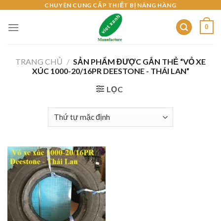
Skip
CHUYÊN CUNG CẤP THIẾT BỊ NÂNG HÀNG
to
0
content
TRANG CHỦ
/
SẢN PHẨM ĐƯỢC GẮN THẺ “VỎ XE
XÚC 1000-20/16PR DEESTONE - THÁI LAN”
LỌC