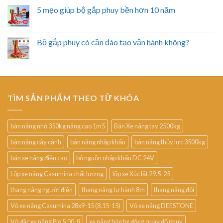
5 mẹo giúp bộ gắp phuy bền hơn 10 năm
Bộ gắp phuy có cần đào tạo vận hành không?
TÌM SẢN PHẨM THEO TỪ KHÓA
bàn nâng nhỏ 350kg nâng cao 1m5
Bán Xe nâng tay 2500kg
bàn nâng cây cảnh
bàn nâng nhập khẩu
bàn nâng thủy lực 3500kg
bán xe nâng điện cao
bộ nguồn nhập khẩu DC 24V
Lốp xe nâng Casumina chất lượng
lốp xe Xúc lật 29.5-25
thang nâng người điện
thang nâng tự hành 8m
thang nâng đôi
Vỏ xe nâng Casumina 28x9-15 (8.15-15)
Vỏ xe nâng DEESTONE
Vỏ đặc xe nâng Pio 5.00-8
xe nâng bán tự động quay đổ phuy