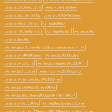
xe nâng cao 1 tấn cao 1m6
xe nâng cao 2 tấn 1m6
xe nâng chậu cảnh 500kg
xe nâng dài 685x1600mm
xe nâng gắn cân đài loan
xe nâng hạ thấp
xe nâng mặt bàn điện giá rẻ
xe nâng nhật bản
xe nâng pallet
xe nâng phuy dầu
Xe nâng quay đổ phuy điện 500kg sử dụng trong nhà máy
xe nâng tay 540x2000mm
Xe nâng tay 3000kg đức
xe nâng tay cao 1m2
xe nâng tay càng hẹp 540x1150mm
Xe nâng tay inox 2 tấn
xe nâng tay inox 2500kg giá tốt
xe nâng tay niuli càng hẹp 540x1150mm
Xe nâng tay siêu thấp 51mm 2000kg
Xe nâng tay thấp 51mm 2000kg tại Hà Nội/TP.HCM
xe nâng tay đức 3500kg
Xe nâng thủy lực quay đổ phuy
xe nâng trung quốc
Xe nâng WP1000 mặt bàn chất lượng cao