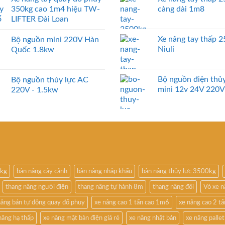
350kg cao 1m4 hiệu TW-
càng dài 1m8
LIFTER Đài Loan
Xe nâng tay thấp 
Bộ nguồn mini 220V Hàn
Niuli
Quốc 1.8kw
Bộ nguồn điện thủy
Bộ nguồn thủy lực AC
mini 12v 24V 220V
220V - 1.5kw
0kg
bàn nâng cây cảnh
bàn nâng nhập khẩu
bàn nâng thủy lực 3500kg
thang nâng người điện
thang nâng tự hành 8m
thang nâng đôi
Vỏ xe 
nâng bán tự động quay đổ phuy
xe nâng cao 1 tấn cao 1m6
xe nâng cao 2 t
nâng hạ thấp
xe nâng mặt bàn điện giá rẻ
xe nâng nhật bản
xe nâng pallet