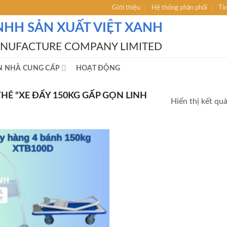
Giới thiệu
Hệ thống phân phối
Ti
NHH SẢN XUẤT VIỆT XANH
ANUFACTURE COMPANY LIMITED
N NHÀ CUNG CẤP
HOẠT ĐỘNG
Ẻ “XE ĐẨY 150KG GẤP GỌN LINH
Hiển thị kết qu