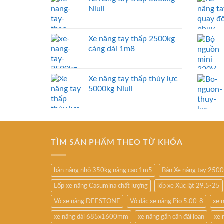
Niuli
Xe nâng tay thấp 2500kg
càng dài 1m8
Xe nâng tay thấp thủy lực
5000kg Niuli
TÌM SẢN PHẨM THEO TỪ KHÓA
bàn nâng nhỏ 350kg nâng cao 1m5
Bán Xe nâng tay 250
Lốp xe nâng Casumina chất lượng
lốp xe Xúc lật 29.5-25
Vỏ xe nâng DEESTONE
Vỏ đặc xe nâng Pio 5.00-8
xe 
xe nâng dài 685x1600mm
xe nâng gắn cân đài loan
xe 