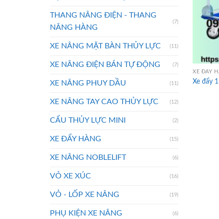
THANG NÂNG ĐIỆN - THANG
(7)
NÂNG HÀNG
XE NÂNG MẶT BÀN THỦY LỰC
(11)
XE NÂNG ĐIỆN BÁN TỰ ĐỘNG
(7)
XE ĐẨY 
Xe đẩy 
XE NÂNG PHUY DẦU
(11)
XE NÂNG TAY CAO THỦY LỰC
(12)
CẨU THỦY LỰC MINI
(2)
XE ĐẨY HÀNG
(15)
XE NÂNG NOBLELIFT
(6)
VỎ XE XÚC
(16)
VỎ - LỐP XE NÂNG
(19)
PHỤ KIỆN XE NÂNG
(6)