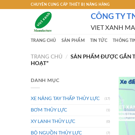
Skip
CHUYÊN CUNG CẤP THIẾT BỊ NÂNG HÀNG
to
CÔNG TY T
content
VIET XANH M
TRANG CHỦ
SẢN PHẨM
TIN TỨC
THÔNG TI
TRANG CHỦ
/
SẢN PHẨM ĐƯỢC GẮN TH
HOẠT”
DANH MỤC
XE NÂNG TAY THẤP THỦY LỰC
(17)
BƠM THỦY LỰC
(1)
XY LANH THỦY LỰC
(0)
BỘ NGUỒN THỦY LỰC
(7)