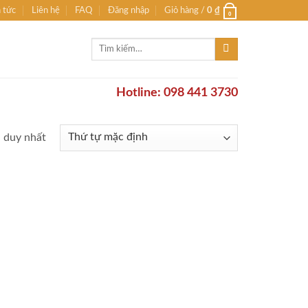
n tức
Liên hệ
FAQ
Đăng nhập
Giỏ hàng /
0
₫
0
Tìm
kiếm:
Hotline: 098 441 3730
ả duy nhất