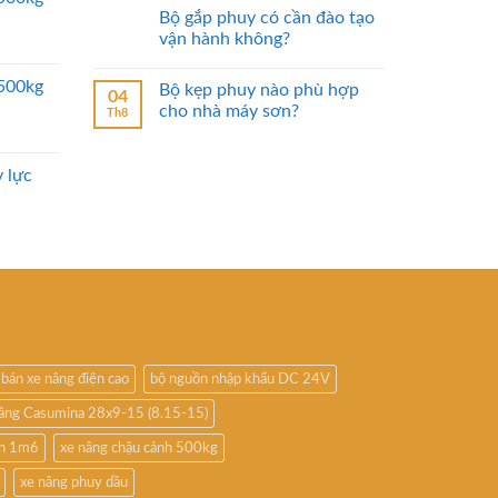
Bộ gắp phuy có cần đào tạo
vận hành không?
2500kg
Bộ kẹp phuy nào phù hợp
04
cho nhà máy sơn?
Th8
 lực
bán xe nâng điện cao
bộ nguồn nhập khẩu DC 24V
nâng Casumina 28x9-15 (8.15-15)
ấn 1m6
xe nâng chậu cảnh 500kg
xe nâng phuy dầu