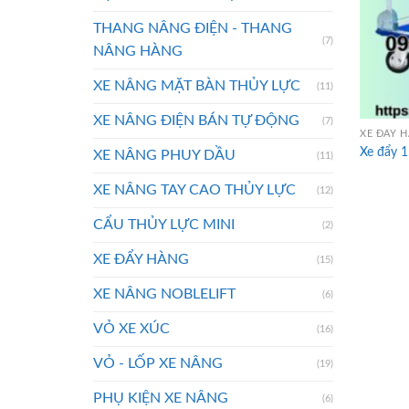
THANG NÂNG ĐIỆN - THANG
(7)
NÂNG HÀNG
XE NÂNG MẶT BÀN THỦY LỰC
(11)
XE NÂNG ĐIỆN BÁN TỰ ĐỘNG
(7)
XE ĐẨY 
Xe đẩy 
XE NÂNG PHUY DẦU
(11)
XE NÂNG TAY CAO THỦY LỰC
(12)
CẨU THỦY LỰC MINI
(2)
XE ĐẨY HÀNG
(15)
XE NÂNG NOBLELIFT
(6)
VỎ XE XÚC
(16)
VỎ - LỐP XE NÂNG
(19)
PHỤ KIỆN XE NÂNG
(6)