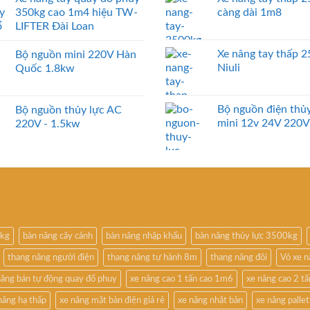
350kg cao 1m4 hiệu TW-
càng dài 1m8
LIFTER Đài Loan
Xe nâng tay thấp 
Bộ nguồn mini 220V Hàn
Niuli
Quốc 1.8kw
Bộ nguồn điện thủy
Bộ nguồn thủy lực AC
mini 12v 24V 220V
220V - 1.5kw
0kg
bàn nâng cây cảnh
bàn nâng nhập khẩu
bàn nâng thủy lực 3500kg
thang nâng người điện
thang nâng tự hành 8m
thang nâng đôi
Vỏ xe 
nâng bán tự động quay đổ phuy
xe nâng cao 1 tấn cao 1m6
xe nâng cao 2 t
nâng hạ thấp
xe nâng mặt bàn điện giá rẻ
xe nâng nhật bản
xe nâng pallet