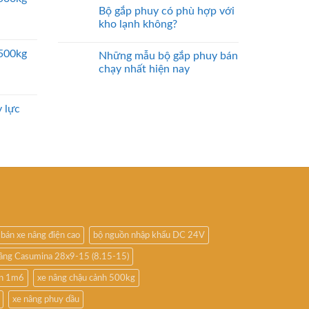
Bộ gắp phuy có phù hợp với
kho lạnh không?
2500kg
Những mẫu bộ gắp phuy bán
chạy nhất hiện nay
 lực
bán xe nâng điện cao
bộ nguồn nhập khẩu DC 24V
nâng Casumina 28x9-15 (8.15-15)
ấn 1m6
xe nâng chậu cảnh 500kg
xe nâng phuy dầu