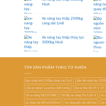
Niuli
Xe nâng tay thấp 2500kg
càng dài 1m8
Xe nâng tay thấp thủy lực
5000kg Niuli
TÌM SẢN PHẨM THEO TỪ KHÓA
bàn nâng nhỏ 350kg nâng cao 1m5
Bán Xe nâng tay 250
Lốp xe nâng Casumina chất lượng
lốp xe Xúc lật 29.5-25
Vỏ xe nâng DEESTONE
Vỏ đặc xe nâng Pio 5.00-8
xe 
xe nâng dài 685x1600mm
xe nâng gắn cân đài loan
xe 