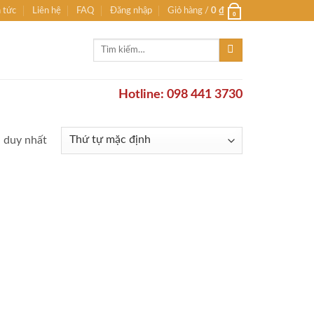
n tức
Liên hệ
FAQ
Đăng nhập
Giỏ hàng /
0
₫
0
Tìm
kiếm:
Hotline: 098 441 3730
ả duy nhất