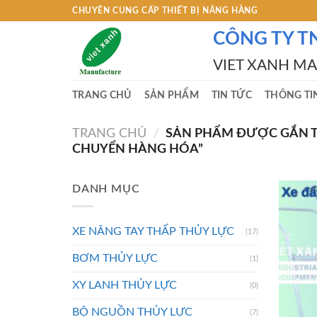
Skip
CHUYÊN CUNG CẤP THIẾT BỊ NÂNG HÀNG
to
CÔNG TY T
content
VIET XANH M
TRANG CHỦ
SẢN PHẨM
TIN TỨC
THÔNG TI
TRANG CHỦ
/
SẢN PHẨM ĐƯỢC GẮN T
CHUYỂN HÀNG HÓA”
DANH MỤC
XE NÂNG TAY THẤP THỦY LỰC
(17)
BƠM THỦY LỰC
(1)
XY LANH THỦY LỰC
(0)
BỘ NGUỒN THỦY LỰC
(7)