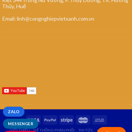
Thủy, Huế
Email: linh@congnghiepvietxanh.com.vn
ZALO
MESSENGER
GIỚI THIỆU
HỆ THỐNG PHÂN PHỐI
TIN TỨC
LIÊN HỆ
FAQ