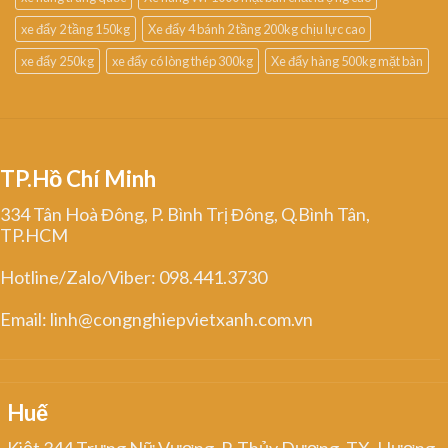
xe đẩy 2 tầng 150kg
Xe đẩy 4 bánh 2 tầng 200kg chịu lực cao
xe đẩy 250kg
xe đẩy có lòng thép 300kg
Xe đẩy hàng 500kg mặt bàn
TP.Hồ Chí Minh
334 Tân Hoà Đông, P. Bình Trị Đông, Q.Bình Tân,
TP.HCM
Hotline/Zalo/Viber: 098.441.3730
Email: linh@congnghiepvietxanh.com.vn
Huế
Kiệt 344 Trưng Nữ Vương, P. Thủy Dương, TX. Hương