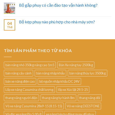
Bộ gắp phuy có cần đào tạo vận hành không?
Bộ kẹp phuy nào phù hợp cho nhà máy sơn?
04
Th8
TÌM SẢN PHẨM THEO TỪ KHÓA
bàn nâng nhỏ 350kg nâng cao 1m5
Bán Xe nâng tay 2500kg
bàn nâng cây cảnh
bàn nâng nhập khẩu
bàn nâng thủy lực 3500kg
bán xe nâng điện cao
bộ nguồn nhập khẩu DC 24V
Lốp xe nâng Casumina chất lượng
lốp xe Xúc lật 29.5-25
thang nâng người điện
thang nâng tự hành 8m
thang nâng đôi
Vỏ xe nâng Casumina 28x9-15 (8.15-15)
Vỏ xe nâng DEESTONE
Vỏ đặc xe nâng Pio 5.00-8
xe nâng bán tự động quay đổ phuy