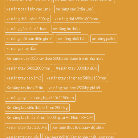
xe nâng cao 1 tấn cao 1m6
xe nâng cao 2 tấn 1m6
xe nâng chậu cảnh 500kg
xe nâng dài 685x1600mm
xe nâng gắn cân đài loan
xe nâng hạ thấp
xe nâng mặt bàn điện giá rẻ
xe nâng nhật bản
xe nâng pallet
xe nâng phuy dầu
Xe nâng quay đổ phuy điện 500kg sử dụng trong nhà máy
xe nâng tay 540x2000mm
Xe nâng tay 3000kg đức
xe nâng tay cao 1m2
xe nâng tay càng hẹp 540x1150mm
Xe nâng tay inox 2 tấn
xe nâng tay inox 2500kg giá tốt
xe nâng tay niuli càng hẹp 540x1150mm
Xe nâng tay siêu thấp 51mm 2000kg
Xe nâng tay thấp 51mm 2000kg tại Hà Nội/TP.HCM
xe nâng tay đức 3500kg
Xe nâng thủy lực quay đổ phuy
xe nâng trung quốc
Xe nâng WP1000 mặt bàn chất lượng cao