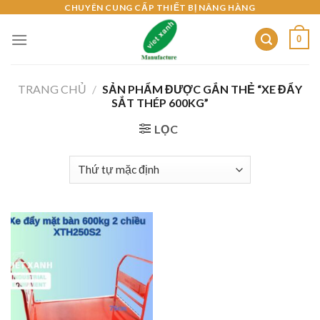
Skip
CHUYÊN CUNG CẤP THIẾT BỊ NÂNG HÀNG
to
0
content
TRANG CHỦ
/
SẢN PHẨM ĐƯỢC GẮN THẺ “XE ĐẨY
SẮT THÉP 600KG”
LỌC