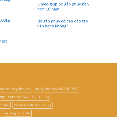
5 mẹo giúp bộ gắp phuy bền
hơn 10 năm
2500kg
Bộ gắp phuy có cần đào tạo
vận hành không?
 lực
bán xe nâng điện cao
bộ nguồn nhập khẩu DC 24V
nâng Casumina 28x9-15 (8.15-15)
ấn 1m6
xe nâng chậu cảnh 500kg
xe nâng phuy dầu