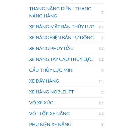
THANG NÂNG ĐIỆN - THANG
(7)
NÂNG HÀNG
XE NÂNG MẶT BÀN THỦY LỰC
(11)
XE NÂNG ĐIỆN BÁN TỰ ĐỘNG
(7)
XE NÂNG PHUY DẦU
(11)
XE NÂNG TAY CAO THỦY LỰC
(12)
CẨU THỦY LỰC MINI
(2)
XE ĐẨY HÀNG
(15)
XE NÂNG NOBLELIFT
(6)
VỎ XE XÚC
(16)
VỎ - LỐP XE NÂNG
(19)
PHỤ KIỆN XE NÂNG
(6)