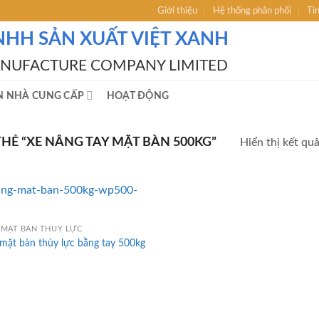
Giới thiệu
Hệ thống phân phối
Ti
NHH SẢN XUẤT VIỆT XANH
ANUFACTURE COMPANY LIMITED
N NHÀ CUNG CẤP
HOẠT ĐỘNG
Ẻ “XE NÂNG TAY MẶT BÀN 500KG”
Hiển thị kết qu
MẶT BÀN THỦY LỰC
ặt bàn thủy lực bằng tay 500kg