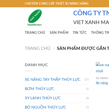
Skip
CHUYÊN CUNG CẤP THIẾT BỊ NÂNG HÀNG
to
CÔNG TY T
content
VIET XANH M
TRANG CHỦ
SẢN PHẨM
TIN TỨC
THÔNG TI
TRANG CHỦ
/
SẢN PHẨM ĐƯỢC GẮN TH
DANH MỤC
XE NÂNG 
XE NÂNG TAY THẤP THỦY LỰC
(17)
Xe nâng m
BƠM THỦY LỰC
(1)
XY LANH THỦY LỰC
(0)
BỘ NGUỒN THỦY LỰC
(7)