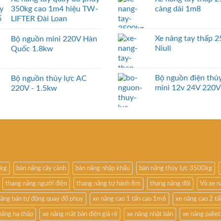
350kg cao 1m4 hiệu TW-
càng dài 1m8
LIFTER Đài Loan
Xe nâng tay thấp 
Bộ nguồn mini 220V Hàn
Niuli
Quốc 1.8kw
Bộ nguồn điện thủy
Bộ nguồn thủy lực AC
mini 12v 24V 220V
220V - 1.5kw
0kg
bàn nâng cây cảnh
bàn nâng nhập khẩu
bàn nâng thủy lực 3500kg
thang nâng người điện
thang nâng tự hành 8m
thang nâng đôi
Vỏ xe 
nâng bán tự động quay đổ phuy
xe nâng cao 1 tấn cao 1m6
xe nâng cao 2 t
nâng hạ thấp
xe nâng mặt bàn điện giá rẻ
xe nâng nhật bản
xe nâng pallet