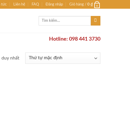
n tức
Liên hệ
FAQ
Đăng nhập
Giỏ hàng /
0
₫
0
Tìm
kiếm:
Hotline: 098 441 3730
ả duy nhất