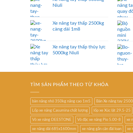
Niuli
Xe nâng tay thấp 2500kg
càng dài 1m8
Xe nâng tay thấp thủy lực
5000kg Niuli
TÌM SẢN PHẨM THEO TỪ KHÓA
bàn nâng nhỏ 350kg nâng cao 1m5
Bán Xe nâng tay 250
Lốp xe nâng Casumina chất lượng
lốp xe Xúc lật 29.5-25
Vỏ xe nâng DEESTONE
Vỏ đặc xe nâng Pio 5.00-8
xe 
xe nâng dài 685x1600mm
xe nâng gắn cân đài loan
xe 