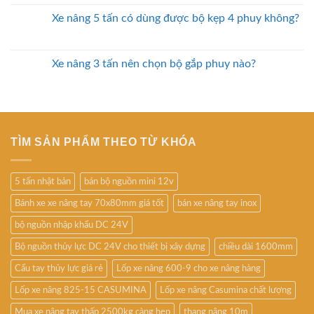
Xe nâng 5 tấn có dùng được bộ kẹp 4 phuy không?
Xe nâng 3 tấn nên chọn bộ gắp phuy nào?
TÌM SẢN PHẨM THEO TỪ KHÓA
5 tấn nhật bản
bán bộ nguồn mini 12v
Bánh xe xe nâng tay 70x80mm giá tốt
bán xe nâng tay inox
bộ nguồn nhập khẩu DC 24V
Bộ nguồn thủy lực DC 24V cho thiết bị xây dựng
chiều dài 1600mm
Cẩu tay thủy lực giá rẻ
Lốp xe nâng 600-9 cho xe nâng hàng
Lốp xe nâng 825-15 CASUMINA
Lốp xe nâng Casumina chất lượng
Mua xe nâng tay thấp 2500kg càng hẹp
thang nâng 10m