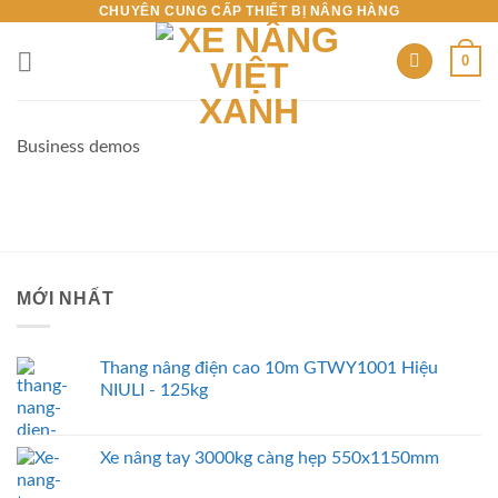
CHUYÊN CUNG CẤP THIẾT BỊ NÂNG HÀNG
Skip
to
0
content
Business demos
MỚI NHẤT
Thang nâng điện cao 10m GTWY1001 Hiệu
NIULI - 125kg
Xe nâng tay 3000kg càng hẹp 550x1150mm