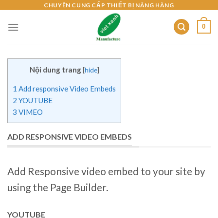
Skip
CHUYÊN CUNG CẤP THIẾT BỊ NÂNG HÀNG
to
0
content
Nội dung trang
[
hide
]
1
Add responsive Video Embeds
2
YOUTUBE
3
VIMEO
ADD RESPONSIVE VIDEO EMBEDS
Add Responsive video embed to your site by
using the Page Builder.
YOUTUBE