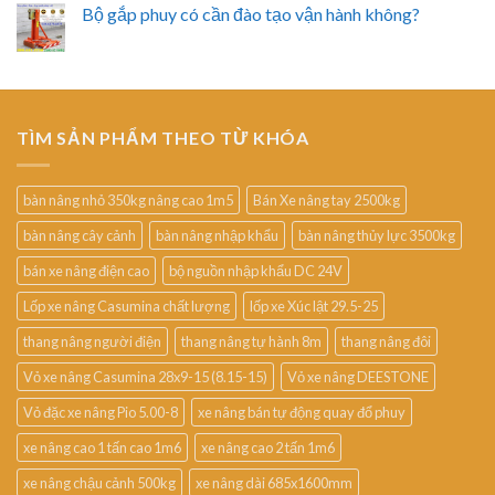
Bộ gắp phuy có cần đào tạo vận hành không?
TÌM SẢN PHẨM THEO TỪ KHÓA
bàn nâng nhỏ 350kg nâng cao 1m5
Bán Xe nâng tay 2500kg
bàn nâng cây cảnh
bàn nâng nhập khẩu
bàn nâng thủy lực 3500kg
bán xe nâng điện cao
bộ nguồn nhập khẩu DC 24V
Lốp xe nâng Casumina chất lượng
lốp xe Xúc lật 29.5-25
thang nâng người điện
thang nâng tự hành 8m
thang nâng đôi
Vỏ xe nâng Casumina 28x9-15 (8.15-15)
Vỏ xe nâng DEESTONE
Vỏ đặc xe nâng Pio 5.00-8
xe nâng bán tự động quay đổ phuy
xe nâng cao 1 tấn cao 1m6
xe nâng cao 2 tấn 1m6
xe nâng chậu cảnh 500kg
xe nâng dài 685x1600mm