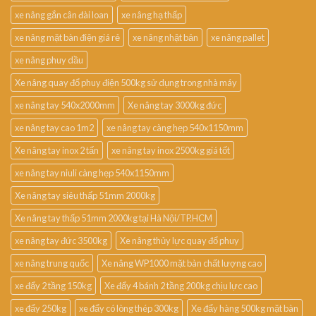
xe nâng gắn cân đài loan
xe nâng hạ thấp
xe nâng mặt bàn điện giá rẻ
xe nâng nhật bản
xe nâng pallet
xe nâng phuy dầu
Xe nâng quay đổ phuy điện 500kg sử dụng trong nhà máy
xe nâng tay 540x2000mm
Xe nâng tay 3000kg đức
xe nâng tay cao 1m2
xe nâng tay càng hẹp 540x1150mm
Xe nâng tay inox 2 tấn
xe nâng tay inox 2500kg giá tốt
xe nâng tay niuli càng hẹp 540x1150mm
Xe nâng tay siêu thấp 51mm 2000kg
Xe nâng tay thấp 51mm 2000kg tại Hà Nội/TP.HCM
xe nâng tay đức 3500kg
Xe nâng thủy lực quay đổ phuy
xe nâng trung quốc
Xe nâng WP1000 mặt bàn chất lượng cao
xe đẩy 2 tầng 150kg
Xe đẩy 4 bánh 2 tầng 200kg chịu lực cao
xe đẩy 250kg
xe đẩy có lòng thép 300kg
Xe đẩy hàng 500kg mặt bàn