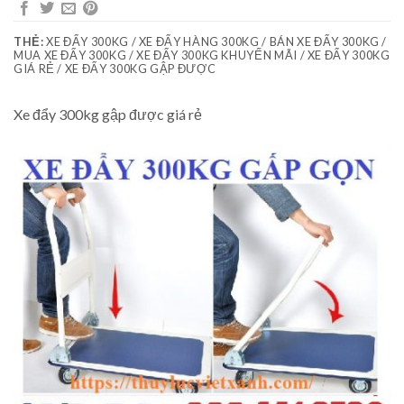
THẺ:
XE ĐẨY 300KG / XE ĐẨY HÀNG 300KG / BÁN XE ĐẨY 300KG /
MUA XE ĐẨY 300KG / XE ĐẨY 300KG KHUYẾN MÃI / XE ĐẨY 300KG
GIÁ RẺ / XE ĐẨY 300KG GẬP ĐƯỢC
Xe đẩy 300kg gập được giá rẻ