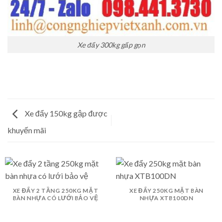
Xe đẩy 300kg gấp gọn
Xe đẩy 150kg gập được
khuyến mãi
XE ĐẨY 2 TẦNG 250KG MẶT
XE ĐẨY 250KG MẶT BÀN
BÀN NHỰA CÓ LƯỚI BẢO VỆ
NHỰA XTB100DN