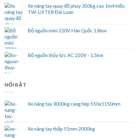
Xe nâng tay quay đổ phuy 350kg cao 1m4 hiệu
TW-LIFTER Đài Loan
Bộ nguồn mini 220V Hàn Quốc 1.8kw
Bộ nguồn thủy lực AC 220V - 1.5kw
NỔI BẬT
Xe nâng tay 3000kg càng hẹp 550x1150mm
Xe nâng tay thấp 51mm 2000kg