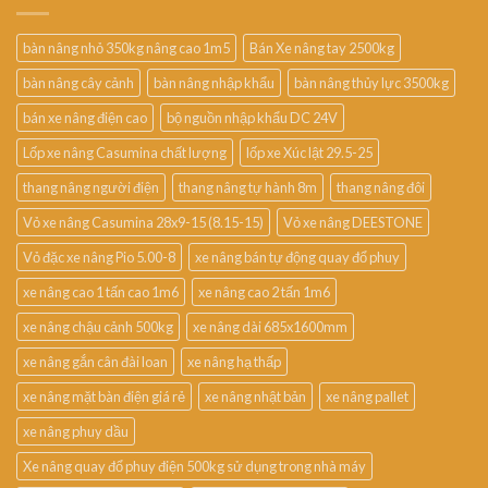
bàn nâng nhỏ 350kg nâng cao 1m5
Bán Xe nâng tay 2500kg
bàn nâng cây cảnh
bàn nâng nhập khẩu
bàn nâng thủy lực 3500kg
bán xe nâng điện cao
bộ nguồn nhập khẩu DC 24V
Lốp xe nâng Casumina chất lượng
lốp xe Xúc lật 29.5-25
thang nâng người điện
thang nâng tự hành 8m
thang nâng đôi
Vỏ xe nâng Casumina 28x9-15 (8.15-15)
Vỏ xe nâng DEESTONE
Vỏ đặc xe nâng Pio 5.00-8
xe nâng bán tự động quay đổ phuy
xe nâng cao 1 tấn cao 1m6
xe nâng cao 2 tấn 1m6
xe nâng chậu cảnh 500kg
xe nâng dài 685x1600mm
xe nâng gắn cân đài loan
xe nâng hạ thấp
xe nâng mặt bàn điện giá rẻ
xe nâng nhật bản
xe nâng pallet
xe nâng phuy dầu
Xe nâng quay đổ phuy điện 500kg sử dụng trong nhà máy