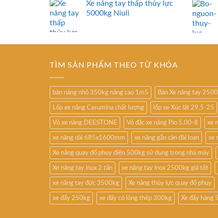
Xe nâng tay thấp thủy lực
5000kg Niuli
TÌM SẢN PHẨM THEO TỪ KHÓA
bàn nâng nhỏ 350kg nâng cao 1m5
Bán Xe nâng tay 250
Lốp xe nâng Casumina chất lượng
lốp xe Xúc lật 29.5-25
Vỏ xe nâng DEESTONE
Vỏ đặc xe nâng Pio 5.00-8
xe 
xe nâng dài 685x1600mm
xe nâng gắn cân đài loan
xe 
Xe nâng quay đổ phuy điện 500kg sử dụng trong nhà máy
Xe nâng tay inox 2 tấn
xe nâng tay inox 2500kg giá tốt
xe nâng tay đức 3500kg
Xe nâng thủy lực quay đổ phuy
xe đẩy 250kg
xe đẩy có lòng thép 300kg
Xe đẩy hàng 