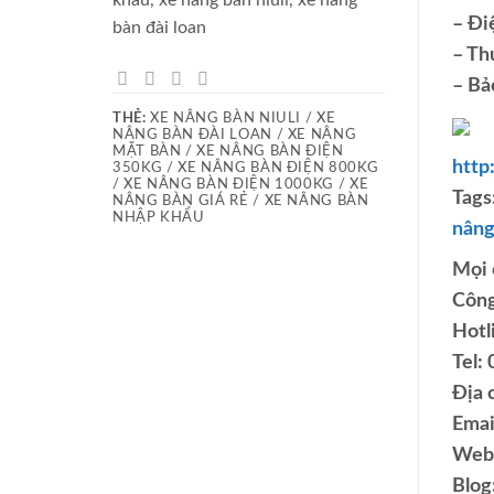
– Đi
bàn đài loan
– Thư
– Bả
THẺ:
XE NÂNG BÀN NIULI / XE
NÂNG BÀN ĐÀI LOAN / XE NÂNG
MẶT BÀN / XE NÂNG BÀN ĐIỆN
http
350KG / XE NÂNG BÀN ĐIỆN 800KG
/ XE NÂNG BÀN ĐIỆN 1000KG / XE
Tags
NÂNG BÀN GIÁ RẺ / XE NÂNG BÀN
NHẬP KHẨU
nâng 
Mọi 
Công
Hotl
Tel:
Địa 
Emai
Web
Blog