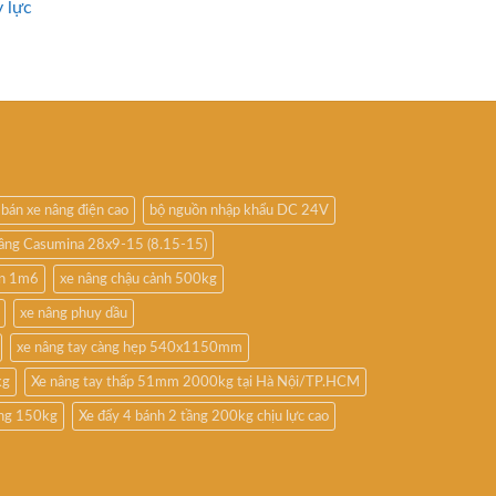
 lực
bán xe nâng điện cao
bộ nguồn nhập khẩu DC 24V
nâng Casumina 28x9-15 (8.15-15)
ấn 1m6
xe nâng chậu cảnh 500kg
xe nâng phuy dầu
xe nâng tay càng hẹp 540x1150mm
kg
Xe nâng tay thấp 51mm 2000kg tại Hà Nội/TP.HCM
ầng 150kg
Xe đẩy 4 bánh 2 tầng 200kg chịu lực cao