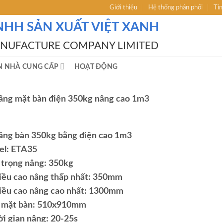
Giới thiệu
Hệ thống phân phối
Ti
NHH SẢN XUẤT VIỆT XANH
ANUFACTURE COMPANY LIMITED
N NHÀ CUNG CẤP
HOẠT ĐỘNG
âng mặt bàn
điện
350
kg nâng cao 1m3
âng bàn 350kg bằng điện cao 1m3
l: ETA35
i trọng nâng: 350kg
iều cao nâng thấp nhất: 350mm
iều cao nâng cao nhất: 1300mm
 mặt bàn: 510x910mm
ời gian nâng: 20-25s