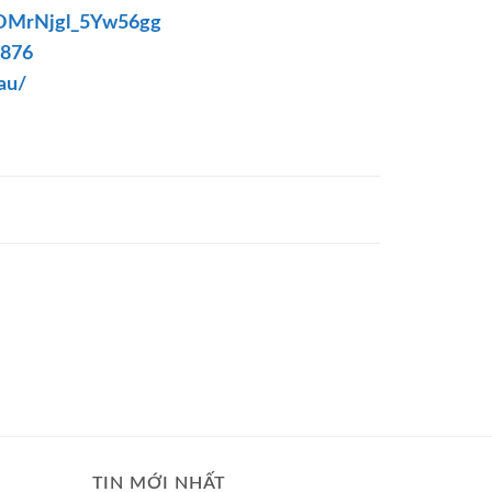
OMrNjgl_5Yw56gg
9876
au/
TIN MỚI NHẤT