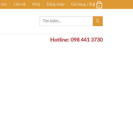
n tức
Liên hệ
FAQ
Đăng nhập
Giỏ hàng /
0
₫
0
Tìm
kiếm:
Hotline: 098 441 3730