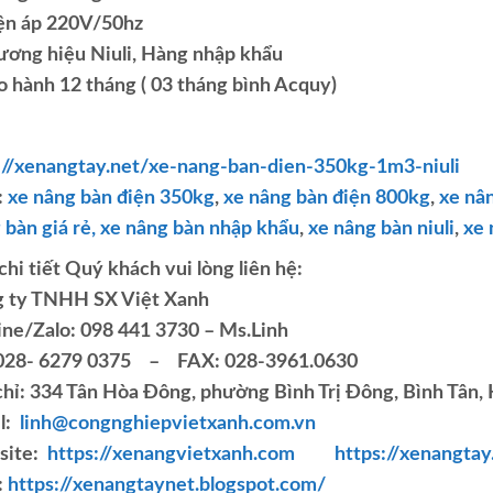
ện áp 220V/50hz
ơng hiệu Niuli, Hàng nhập khẩu
o hành 12 tháng ( 03 tháng bình Acquy)
://xenangtay.net/xe-nang-ban-dien-350kg-1m3-niuli
:
xe nâng bàn điện 350kg
,
xe nâng bàn điện 800kg
,
xe nân
bàn giá rẻ,
xe nâng bàn nhập khẩu
,
xe nâng bàn niuli
,
xe 
chi tiết Quý khách vui lòng liên hệ:
 ty TNHH SX Việt Xanh
ine/Zalo: 098 441 3730 – Ms.Linh
 028- 6279 0375 – FAX: 028-3961.0630
chỉ: 334 Tân Hòa Đông, phường Bình Trị Đông, Bình Tân,
l:
linh@congnghiepvietxanh.com.vn
site:
https://xenangvietxanh.com
https://xenangtay
:
https://xenangtaynet.blogspot.com/