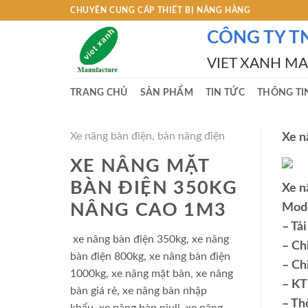
Skip
CHUYÊN CUNG CẤP THIẾT BỊ NÂNG HÀNG
to
CÔNG TY T
content
VIET XANH M
TRANG CHỦ
SẢN PHẨM
TIN TỨC
THÔNG TI
Xe nâng bàn điện, bàn nâng điện
Xe n
XE NÂNG MẶT
BÀN ĐIỆN 350KG
Xe n
NÂNG CAO 1M3
Mode
– Tả
xe nâng bàn điện 350kg, xe nâng
– Ch
bàn điện 800kg, xe nâng bàn điện
– Ch
1000kg, xe nâng mặt bàn, xe nâng
– KT
bàn giá rẻ, xe nâng bàn nhập
– Th
khẩu, xe nâng bàn niuli, xe nâng