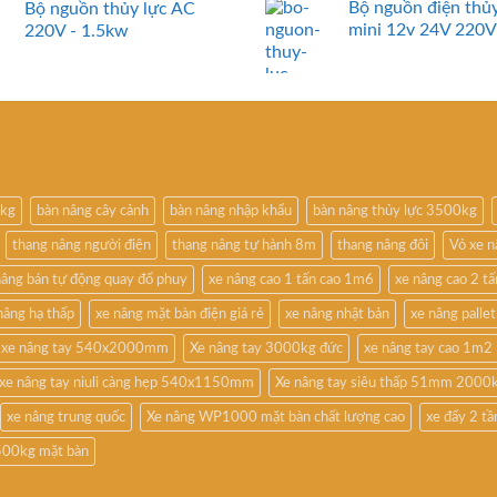
Bộ nguồn điện thủy
Bộ nguồn thủy lực AC
mini 12v 24V 220V
220V - 1.5kw
0kg
bàn nâng cây cảnh
bàn nâng nhập khẩu
bàn nâng thủy lực 3500kg
thang nâng người điện
thang nâng tự hành 8m
thang nâng đôi
Vỏ xe 
nâng bán tự động quay đổ phuy
xe nâng cao 1 tấn cao 1m6
xe nâng cao 2 t
nâng hạ thấp
xe nâng mặt bàn điện giá rẻ
xe nâng nhật bản
xe nâng pallet
xe nâng tay 540x2000mm
Xe nâng tay 3000kg đức
xe nâng tay cao 1m2
xe nâng tay niuli càng hẹp 540x1150mm
Xe nâng tay siêu thấp 51mm 2000
xe nâng trung quốc
Xe nâng WP1000 mặt bàn chất lượng cao
xe đẩy 2 t
500kg mặt bàn