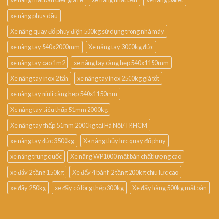
xe nâng mặt bàn điện giá rẻ
xe nâng nhật bản
xe nâng pallet
xe nâng phuy dầu
Xe nâng quay đổ phuy điện 500kg sử dụng trong nhà máy
xe nâng tay 540x2000mm
Xe nâng tay 3000kg đức
xe nâng tay cao 1m2
xe nâng tay càng hẹp 540x1150mm
Xe nâng tay inox 2 tấn
xe nâng tay inox 2500kg giá tốt
xe nâng tay niuli càng hẹp 540x1150mm
Xe nâng tay siêu thấp 51mm 2000kg
Xe nâng tay thấp 51mm 2000kg tại Hà Nội/TP.HCM
xe nâng tay đức 3500kg
Xe nâng thủy lực quay đổ phuy
xe nâng trung quốc
Xe nâng WP1000 mặt bàn chất lượng cao
xe đẩy 2 tầng 150kg
Xe đẩy 4 bánh 2 tầng 200kg chịu lực cao
xe đẩy 250kg
xe đẩy có lòng thép 300kg
Xe đẩy hàng 500kg mặt bàn