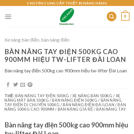
Skip
CHUYÊN CUNG CẤP THIẾT BỊ NÂNG HÀNG
to
0
content
Xe nâng bàn điện, bàn nâng điện
BÀN NÂNG TAY ĐIỆN 500KG CAO
900MM HIỆU TW-LIFTER ĐÀI LOAN
Bàn nâng tay điện 500kg cao 900mm hiệu tw-lifter Đài Loan
THẺ:
BÀN NÂNG TAY ĐIỆN 500KG / XE NÂNG BÀN 500KG / XE
NÂNG MẶT BÀN 500KG / BÀN NÂNG ĐIỆN 500KG / BÀN NÂNG
TAY ĐIỆN DI CHUYỂN 500KG / BÀN NÂNG ĐIỆN ĐÀI LOAN / BÀN
NÂNG 500KG CAO 900MM / BÀN NÂNG GÍA RẺ / BÀN NÂNG TAY
Bàn nâng tay điện 500kg cao 900mm hiệu
tw-lifter Đài Loan