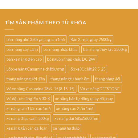
TÌM SẢN PHẨM THEO TỪ KHÓA
bàn nâng nhỏ 350kg nâng cao 1m5
Bán Xe nâng tay 2500kg
bàn nâng cây cảnh
bàn nâng nhập khẩu
bàn nâng thủy lực 3500kg
bán xe nâng điện cao
bộ nguồn nhập khẩu DC 24V
Lốp xe nâng Casumina chất lượng
lốp xe Xúc lật 29.5-25
thang nâng người điện
thang nâng tự hành 8m
thang nâng đôi
Vỏ xe nâng Casumina 28x9-15 (8.15-15)
Vỏ xe nâng DEESTONE
Vỏ đặc xe nâng Pio 5.00-8
xe nâng bán tự động quay đổ phuy
xe nâng cao 1 tấn cao 1m6
xe nâng cao 2 tấn 1m6
xe nâng chậu cảnh 500kg
xe nâng dài 685x1600mm
xe nâng gắn cân đài loan
xe nâng hạ thấp