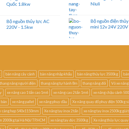
Niuli
Quốc 1.8kw
Bộ nguồn điện thủy
Bộ nguồn thủy lực AC
mini 12v 24V 220V
220V - 1.5kw
g
bàn nâng cây cảnh
bàn nâng nhập khẩu
bàn nâng thủy lực 3500kg
bán
thang nâng người điện
thang nâng tự hành 8m
thang nâng đôi
Vỏ xe nâng
uy
xe nâng cao 1 tấn cao 1m6
xe nâng cao 2 tấn 1m6
xe nâng chậu cảnh 50
t bản
xe nâng pallet
xe nâng phuy dầu
Xe nâng quay đổ phuy điện 500kg s
ay càng hẹp 540x1150mm
Xe nâng tay inox 2 tấn
xe nâng tay inox 2500kg giá t
m 2000kg tại Hà Nội/TP.HCM
xe nâng tay đức 3500kg
Xe nâng thủy lực quay