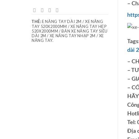
– Ch
http
E NÂNG TAY DÀI 2M / XE NÂNG
THẺ:
TAY 520X2000MM / XE NÂNG TAY HẸP
520X2000MM / BÁN XE NÂNG TAY SIÊU
DÀI 2M / XE NÂNG TAY NHẠP 2M / XE
NÂNG TAY.
Tags
dài 
– C
– T
– G
– C
HÃY 
Công
Hotl
Tel:
Địa 