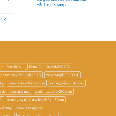
vận hành không?
 lực
 xe nâng điện cao
bộ nguồn nhập khẩu DC 24V
 Casumina 28x9-15 (8.15-15)
Vỏ xe nâng DEESTONE
0kg
xe nâng dài 685x1600mm
xe nâng gắn cân đài loan
ử dụng trong nhà máy
xe nâng tay 540x2000mm
ốt
xe nâng tay niuli càng hẹp 540x1150mm
 đổ phuy
xe nâng trung quốc