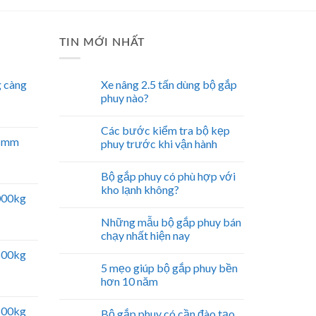
TIN MỚI NHẤT
 càng
Xe nâng 2.5 tấn dùng bộ gắp
phuy nào?
Các bước kiểm tra bộ kẹp
51mm
phuy trước khi vận hành
Bộ gắp phuy có phù hợp với
kho lạnh không?
5000kg
Những mẫu bộ gắp phuy bán
chạy nhất hiện nay
2500kg
5 mẹo giúp bộ gắp phuy bền
hơn 10 năm
2500kg
Bộ gắp phuy có cần đào tạo