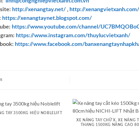
l:
linh@congnghiepvietxanh.com.vn
ite:
http://xenangtay.net/
,
http://xenangvietxanh.com
:
https://xenangtaynet.blogspot.com/
ube:
https://www.youtube.com/channel/UC7BMQOBo
agram:
https://www.instagram.com/thuylucvietxanh/
book:
https://www.facebook.com/banxenangtaynhapkh
m
NG TAY 3500KG HIỆU NOBLELIFT
XE NÂNG TAY CHỮ X, XE NÂNG 
THANG 1500KG NÂNG CAO 8