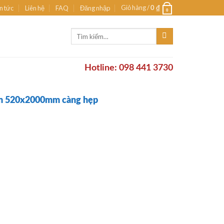
Giỏ hàng /
n tức
Liên hệ
FAQ
Đăng nhập
0
₫
0
Tìm
kiếm:
Hotline: 098 441 3730
2m 520x2000mm càng hẹp