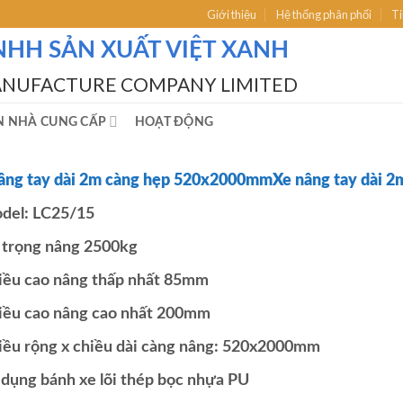
Giới thiệu
Hệ thống phân phối
Ti
NHH SẢN XUẤT VIỆT XANH
ANUFACTURE COMPANY LIMITED
N NHÀ CUNG CẤP
HOẠT ĐỘNG
âng tay dài 2m càng hẹp 520x2000mmXe nâng tay dài 
del: LC25/15
i trọng nâng 2500kg
iều cao nâng thấp nhất 85mm
iều cao nâng cao nhất 200mm
iều rộng x chiều dài càng nâng: 520x2000mm
 dụng bánh xe lõi thép bọc nhựa PU