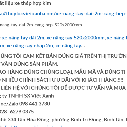
ất liệu xe thép hợp kim
s://thuylucvietxanh.com/xe-nang-tay-dai-2m-cang-he
:
xe nâng tay dài 2m
,
xe nâng tay 520x2000mm
,
xe nâng
2m,
xe nâng tay nhạp 2m, xe nâng tay
…
HÚNG TÔI CAM KẾT BÁN ĐÚNG GIÁ TRÊN THỊ TRƯỜN
Ư VẤN ĐÚNG SẢN PHẨM.
IAO HÀNG ĐÚNG CHỦNG LOẠI, MẪU MÃ VÀ ĐÚNG TH
Ó NHIỀU CHÍNH SÁCH ƯU ĐÃI VỚI KHÁCH HÀNG.!!!!
LIÊN HỆ VỚI CHÚNG TÔI ĐỂ ĐƯỢC TƯ VẤN VÀ MUA HÀ
 ty TNHH SX Việt Xanh
ine/Zalo 098 441 3730
 028 -6279 0375
chỉ: 334 Tân Hòa Đông, phường Bình Trị Đông, Bình Tân,