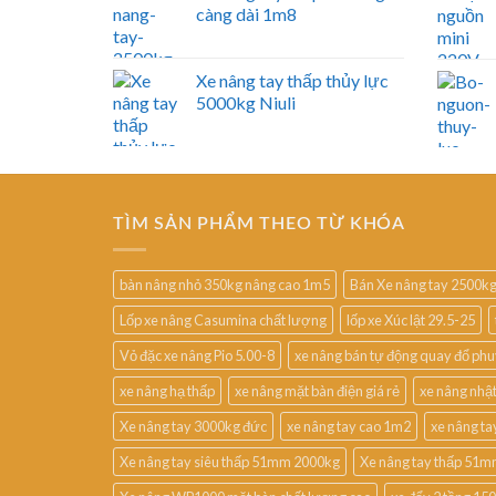
càng dài 1m8
Xe nâng tay thấp thủy lực
5000kg Niuli
TÌM SẢN PHẨM THEO TỪ KHÓA
bàn nâng nhỏ 350kg nâng cao 1m5
Bán Xe nâng tay 2500k
Lốp xe nâng Casumina chất lượng
lốp xe Xúc lật 29.5-25
Vỏ đặc xe nâng Pio 5.00-8
xe nâng bán tự động quay đổ ph
xe nâng hạ thấp
xe nâng mặt bàn điện giá rẻ
xe nâng nhậ
Xe nâng tay 3000kg đức
xe nâng tay cao 1m2
xe nâng t
Xe nâng tay siêu thấp 51mm 2000kg
Xe nâng tay thấp 51m