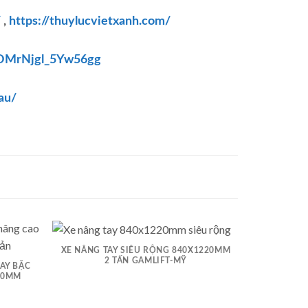
/
,
https://thuylucvietxanh.com/
OMrNjgl_5Yw56gg
au/
XE NÂNG TAY SIÊU RỘNG 840X1220MM
2 TẤN GAMLIFT-MỸ
TAY BẶC
XE NÂNG 
00MM