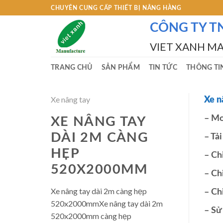
Skip
CHUYÊN CUNG CẤP THIẾT BỊ NÂNG HÀNG
to
CÔNG TY T
content
VIET XANH M
TRANG CHỦ
SẢN PHẨM
TIN TỨC
THÔNG TI
Xe nâng tay
Xe n
– Mo
XE NÂNG TAY
DÀI 2M CÀNG
– Tả
HẸP
– Ch
520X2000MM
– Ch
Xe nâng tay dài 2m càng hẹp
– Ch
520x2000mmXe nâng tay dài 2m
– Sử
520x2000mm càng hẹp