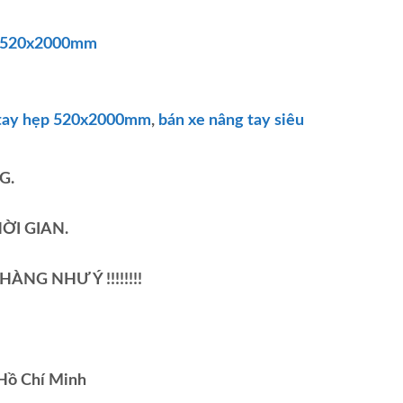
p-520x2000mm
 tay hẹp 520x2000mm
,
bán xe nâng tay siêu
G.
ỜI GIAN.
NG NHƯ Ý !!!!!!!!
 Hồ Chí Minh