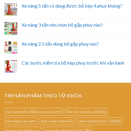
Xe nâng 5 tấn có dùng được bộ kẹp 4 phuy không?
Xe nâng 3 tấn nên chọn bộ gắp phuy nào?
Xe nâng 2.5 tấn dùng bộ gắp phuy nào?
Các bước kiểm tra bộ kẹp phuy trước khi vận hành
TÌM SẢN PHẨM THEO TỪ KHÓA
bàn nâng nhỏ 350kg nâng cao 1m5
Bán Xe nâng tay 2500kg
bàn nâng cây cảnh
bàn nâng nhập khẩu
bàn nâng thủy lực 3500kg
bán xe nâng điện cao
bộ nguồn nhập khẩu DC 24V