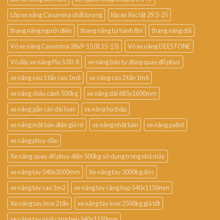
Lốp xe nâng Casumina chất lượng
lốp xe Xúc lật 29.5-25
thang nâng người điện
thang nâng tự hành 8m
thang nâng đôi
Vỏ xe nâng Casumina 28x9-15 (8.15-15)
Vỏ xe nâng DEESTONE
Vỏ đặc xe nâng Pio 5.00-8
xe nâng bán tự động quay đổ phuy
xe nâng cao 1 tấn cao 1m6
xe nâng cao 2 tấn 1m6
xe nâng chậu cảnh 500kg
xe nâng dài 685x1600mm
xe nâng gắn cân đài loan
xe nâng hạ thấp
xe nâng mặt bàn điện giá rẻ
xe nâng nhật bản
xe nâng pallet
xe nâng phuy dầu
Xe nâng quay đổ phuy điện 500kg sử dụng trong nhà máy
xe nâng tay 540x2000mm
Xe nâng tay 3000kg đức
xe nâng tay cao 1m2
xe nâng tay càng hẹp 540x1150mm
Xe nâng tay inox 2 tấn
xe nâng tay inox 2500kg giá tốt
xe nâng tay niuli càng hẹp 540x1150mm