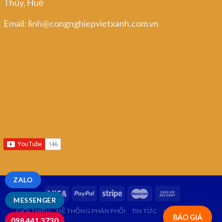
Thủy, Huế
Email: linh@congnghiepvietxanh.com.vn
ZALO
MESSENGER
GIỚI THIỆU
HỆ THỐNG PHÂN PHỐI
TIN TỨC
LIÊN HỆ
FAQ
BÁO GIÁ
098.441.3730