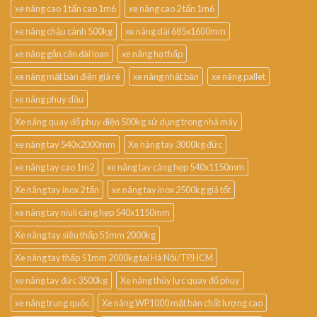
xe nâng cao 1 tấn cao 1m6
xe nâng cao 2 tấn 1m6
xe nâng chậu cảnh 500kg
xe nâng dài 685x1600mm
xe nâng gắn cân đài loan
xe nâng hạ thấp
xe nâng mặt bàn điện giá rẻ
xe nâng nhật bản
xe nâng pallet
xe nâng phuy dầu
Xe nâng quay đổ phuy điện 500kg sử dụng trong nhà máy
xe nâng tay 540x2000mm
Xe nâng tay 3000kg đức
xe nâng tay cao 1m2
xe nâng tay càng hẹp 540x1150mm
Xe nâng tay inox 2 tấn
xe nâng tay inox 2500kg giá tốt
xe nâng tay niuli càng hẹp 540x1150mm
Xe nâng tay siêu thấp 51mm 2000kg
Xe nâng tay thấp 51mm 2000kg tại Hà Nội/TP.HCM
xe nâng tay đức 3500kg
Xe nâng thủy lực quay đổ phuy
xe nâng trung quốc
Xe nâng WP1000 mặt bàn chất lượng cao