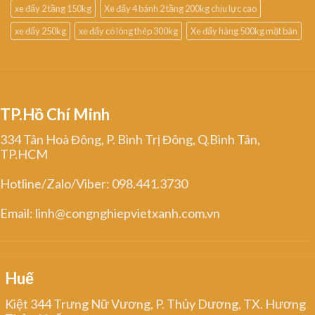
xe đẩy 2 tầng 150kg
Xe đẩy 4 bánh 2 tầng 200kg chịu lực cao
xe đẩy 250kg
xe đẩy có lòng thép 300kg
Xe đẩy hàng 500kg mặt bàn
TP.Hồ Chí Minh
334 Tân Hoà Đông, P. Bình Trị Đông, Q.Bình Tân,
TP.HCM
Hotline/Zalo/Viber: 098.441.3730
Email: linh@congnghiepvietxanh.com.vn
Huế
Kiệt 344 Trưng Nữ Vương, P. Thủy Dương, TX. Hương