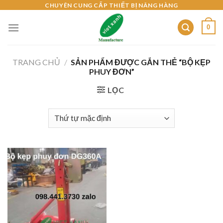
Skip
CHUYÊN CUNG CẤP THIẾT BỊ NÂNG HÀNG
to
0
content
TRANG CHỦ
/
SẢN PHẨM ĐƯỢC GẮN THẺ “BỘ KẸP
PHUY ĐƠN”
LỌC