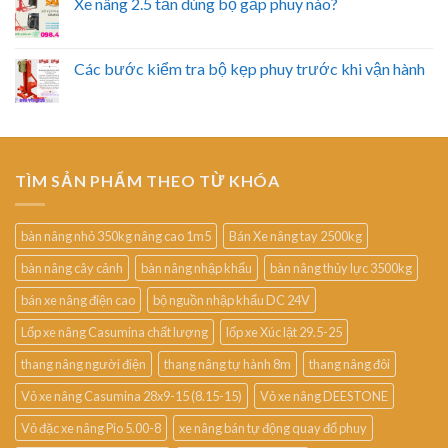
Xe nâng 2.5 tấn dùng bộ gắp phuy nào?
Các bước kiểm tra bộ kẹp phuy trước khi vận hành
TÌM SẢN PHẨM THEO TỪ KHÓA
bàn nâng nhỏ 350kg nâng cao 1m5
Bán Xe nâng tay 2500kg
bàn nâng cây cảnh
bàn nâng nhập khẩu
bàn nâng thủy lực 3500kg
bán xe nâng điện cao
bộ nguồn nhập khẩu DC 24V
Lốp xe nâng Casumina chất lượng
lốp xe Xúc lật 29.5-25
thang nâng người điện
thang nâng tự hành 8m
thang nâng đôi
Vỏ xe nâng Casumina 28x9-15 (8.15-15)
Vỏ xe nâng DEESTONE
Vỏ đặc xe nâng Pio 5.00-8
xe nâng bán tự động quay đổ phuy