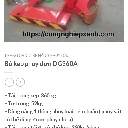
TRANG CHỦ
/
XE NÂNG PHUY DẦU
Bộ kẹp phuy đơn DG360A
– Tải trọng kẹp: 360 kg
– Tự trọng: 52kg
– Dùng nâng 1 thùng phuy loại tiêu chuẩn ( phuy sắt ,
có thể dùng được phuy nhựa)
– Tải trọng tối đa của bộ kẹp: 360kg/phuy