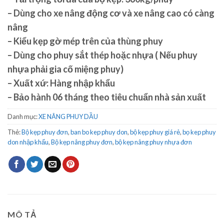
– Dùng cho xe nâng động cơ và xe nâng cao có càng
nâng
– Kiểu kẹp gờ mép trên của thùng phuy
– Dùng cho phuy sắt thép hoặc nhựa ( Nếu phuy
nhựa phải gia cố miệng phuy)
– Xuất xứ: Hàng nhập khẩu
– Bảo hành 06 tháng theo tiêu chuẩn nhà sản xuất
Danh mục:
XE NÂNG PHUY DẦU
Thẻ:
Bộ kẹp phuy đơn
,
ban bo kep phuy don
,
bộ kẹp phuy giá rẻ
,
bọ kep phuy
don nhập khẩu
,
Bộ kẹp nâng phuy đơn
,
bộ kẹp nâng phuy nhựa đơn
MÔ TẢ