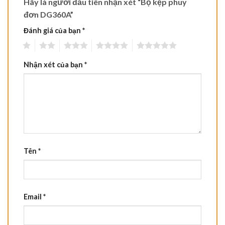
Hãy là người đầu tiên nhận xét “Bộ kẹp phuy
đơn DG360A”
Đánh giá của bạn
*
1
2
3
4
5
Nhận xét của bạn
*
Tên
*
Email
*