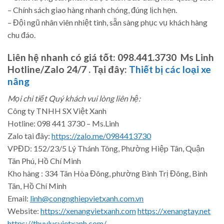
– Chính sách giao hàng nhanh chóng, đúng lịch hẹn.
– Đội ngũ nhân viên nhiệt tình, sẵn sàng phục vụ khách hàng
chu đáo.
Liên hệ nhanh có giá tốt:
098.441.3730 Ms Linh
Hotline/Zalo 24/7 .
Tại đây:
Thiết bị các loại xe
nâng
Mọi chi tiết Quý khách vui lòng liên hệ:
Công ty TNHH SX Việt Xanh
Hotline: 098 441 3730 – Ms.Linh
Zalo tại đây:
https://zalo.me/0984413730
VPĐD: 152/23/5 Lý Thánh Tông, Phường Hiệp Tân, Quận
Tân Phú, Hồ Chí Minh
Kho hàng : 334 Tân Hòa Đông, phường Bình Trị Đông, Bình
Tân, Hồ Chí Minh
Email:
linh@congnghiepvietxanh.com.vn
Website:
https://xenangvietxanh.com
https://xenangtay.net
https://thuylucvietxanh.com/