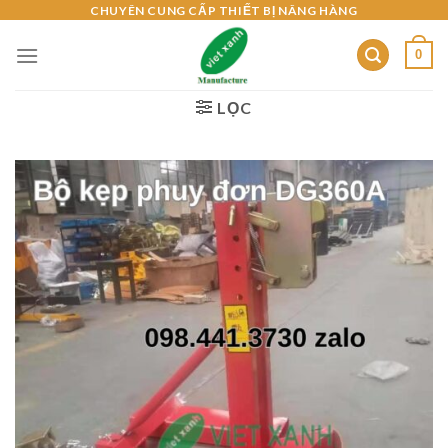
Skip
CHUYÊN CUNG CẤP THIẾT BỊ NÂNG HÀNG
to
0
content
LỌC