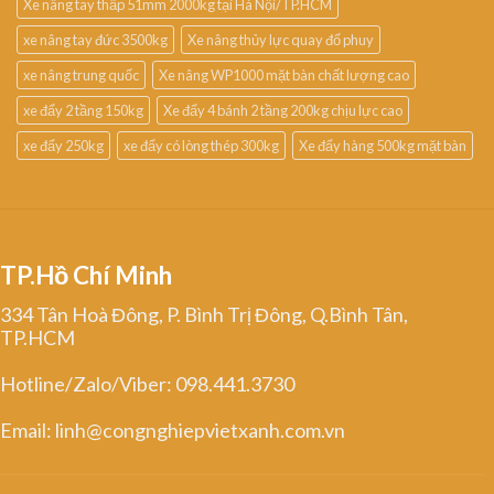
Xe nâng tay thấp 51mm 2000kg tại Hà Nội/TP.HCM
xe nâng tay đức 3500kg
Xe nâng thủy lực quay đổ phuy
xe nâng trung quốc
Xe nâng WP1000 mặt bàn chất lượng cao
xe đẩy 2 tầng 150kg
Xe đẩy 4 bánh 2 tầng 200kg chịu lực cao
xe đẩy 250kg
xe đẩy có lòng thép 300kg
Xe đẩy hàng 500kg mặt bàn
TP.Hồ Chí Minh
334 Tân Hoà Đông, P. Bình Trị Đông, Q.Bình Tân,
TP.HCM
Hotline/Zalo/Viber: 098.441.3730
Email: linh@congnghiepvietxanh.com.vn