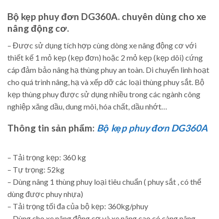
Bộ kẹp phuy đơn DG360A
. chuyên dùng cho xe
nâng động cơ.
– Được sử dụng tích hợp cùng dòng xe nâng động cơ với
thiết kế 1 mỏ kẹp (kẹp đơn) hoặc 2 mỏ kẹp (kẹp dôi) cứng
cáp đảm bảo nâng hạ thùng phuy an toàn. Di chuyển linh hoạt
cho quá trình nâng, hạ và xếp dỡ các loại thùng phuy sắt. Bộ
kẹp thùng phuy được sử dụng nhiều trong các ngành công
nghiệp xăng dầu, dung môi, hóa chất, dầu nhớt…
Thông tin sản phẩm:
Bộ kẹp phuy đơn DG360A
– Tải trọng kẹp: 360 kg
– Tự trọng: 52kg
– Dùng nâng 1 thùng phuy loại tiêu chuẩn ( phuy sắt , có thể
dùng được phuy nhựa)
– Tải trọng tối đa của bộ kẹp: 360kg/phuy
– Dùng cho xe nâng động cơ và xe nâng cao có càng nâng