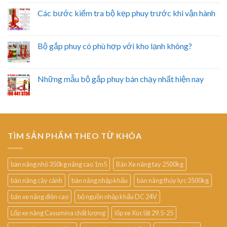
Các bước kiểm tra bộ kẹp phuy trước khi vận hành
Bộ gắp phuy có phù hợp với kho lạnh không?
Những mẫu bộ gắp phuy bán chạy nhất hiện nay
TÌM SẢN PHẨM THEO TỪ KHÓA
bàn nâng nhỏ 350kg nâng cao 1m5
Bán Xe nâng tay 2500kg
bàn nâng cây cảnh
bàn nâng nhập khẩu
bàn nâng thủy lực 3500kg
bán xe nâng điện cao
bộ nguồn nhập khẩu DC 24V
Lốp xe nâng Casumina chất lượng
lốp xe Xúc lật 29.5-25