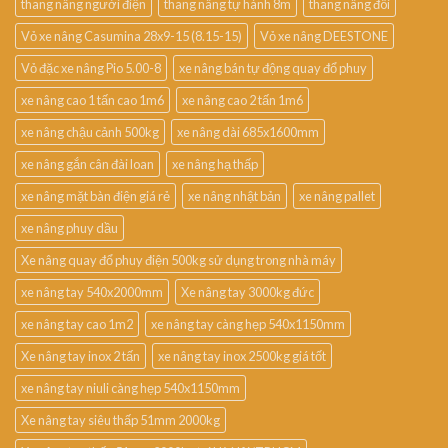
thang nâng người điện
thang nâng tự hành 8m
thang nâng đôi
Vỏ xe nâng Casumina 28x9-15 (8.15-15)
Vỏ xe nâng DEESTONE
Vỏ đặc xe nâng Pio 5.00-8
xe nâng bán tự động quay đổ phuy
xe nâng cao 1 tấn cao 1m6
xe nâng cao 2 tấn 1m6
xe nâng chậu cảnh 500kg
xe nâng dài 685x1600mm
xe nâng gắn cân đài loan
xe nâng hạ thấp
xe nâng mặt bàn điện giá rẻ
xe nâng nhật bản
xe nâng pallet
xe nâng phuy dầu
Xe nâng quay đổ phuy điện 500kg sử dụng trong nhà máy
xe nâng tay 540x2000mm
Xe nâng tay 3000kg đức
xe nâng tay cao 1m2
xe nâng tay càng hẹp 540x1150mm
Xe nâng tay inox 2 tấn
xe nâng tay inox 2500kg giá tốt
xe nâng tay niuli càng hẹp 540x1150mm
Xe nâng tay siêu thấp 51mm 2000kg