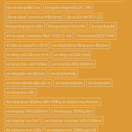
bán xe nâng điện cao
bộ nguồn nhập khẩu DC 24V
Lốp xe nâng Casumina chất lượng
lốp xe Xúc lật 29.5-25
thang nâng người điện
thang nâng tự hành 8m
thang nâng đôi
Vỏ xe nâng Casumina 28x9-15 (8.15-15)
Vỏ xe nâng DEESTONE
Vỏ đặc xe nâng Pio 5.00-8
xe nâng bán tự động quay đổ phuy
xe nâng cao 1 tấn cao 1m6
xe nâng cao 2 tấn 1m6
xe nâng chậu cảnh 500kg
xe nâng dài 685x1600mm
xe nâng gắn cân đài loan
xe nâng hạ thấp
xe nâng mặt bàn điện giá rẻ
xe nâng nhật bản
xe nâng pallet
xe nâng phuy dầu
Xe nâng quay đổ phuy điện 500kg sử dụng trong nhà máy
xe nâng tay 540x2000mm
Xe nâng tay 3000kg đức
xe nâng tay cao 1m2
xe nâng tay càng hẹp 540x1150mm
Xe nâng tay inox 2 tấn
xe nâng tay inox 2500kg giá tốt