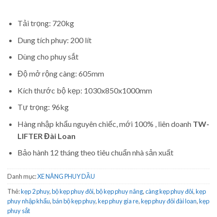
Tải trọng: 720kg
Dung tích phuy: 200 lít
Dùng cho phuy sắt
Độ mở rộng càng: 605mm
Kích thước bộ kẹp: 1030x850x1000mm
Tự trọng: 96kg
Hàng nhập khẩu nguyên chiếc, mới 100% , liên doanh
TW-
LIFTER Đài Loan
Bảo hành 12 tháng theo tiêu chuẩn nhà sản xuất
Danh mục:
XE NÂNG PHUY DẦU
Thẻ:
kẹp 2 phuy
,
bộ kẹp phuy đôi
,
bộ kẹp phuy nâng
,
càng kẹp phuy đôi
,
kẹp
phuy nhập khẩu
,
bán bộ kẹp phuy
,
kep phuy gia re
,
kẹp phuy đôi đài loan
,
kẹp
phuy sắt