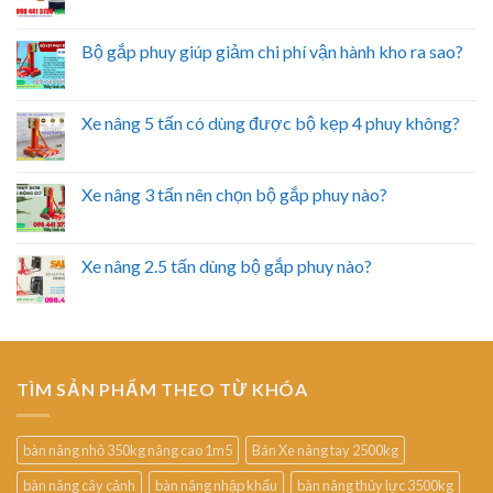
Bộ gắp phuy giúp giảm chi phí vận hành kho ra sao?
Xe nâng 5 tấn có dùng được bộ kẹp 4 phuy không?
Xe nâng 3 tấn nên chọn bộ gắp phuy nào?
Xe nâng 2.5 tấn dùng bộ gắp phuy nào?
TÌM SẢN PHẨM THEO TỪ KHÓA
bàn nâng nhỏ 350kg nâng cao 1m5
Bán Xe nâng tay 2500kg
bàn nâng cây cảnh
bàn nâng nhập khẩu
bàn nâng thủy lực 3500kg