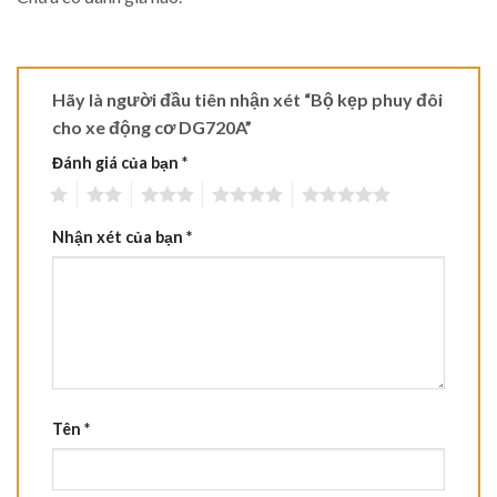
Hãy là người đầu tiên nhận xét “Bộ kẹp phuy đôi
cho xe động cơ DG720A”
Đánh giá của bạn
*
1
2
3
4
5
Nhận xét của bạn
*
Tên
*