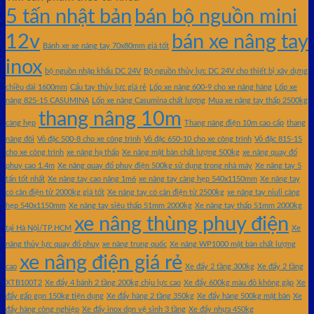
5 tấn nhật bản
bán bộ nguồn mini
12v
bán xe nâng tay
Bánh xe xe nâng tay 70x80mm giá tốt
inox
bộ nguồn nhập khẩu DC 24V
Bộ nguồn thủy lực DC 24V cho thiết bị xây dựng
chiều dài 1600mm
Cẩu tay thủy lực giá rẻ
Lốp xe nâng 600-9 cho xe nâng hàng
Lốp xe
nâng 825-15 CASUMINA
Lốp xe nâng Casumina chất lượng
Mua xe nâng tay thấp 2500kg
thang nâng 10m
càng hẹp
Thang nâng điện 10m cao cấp
thang
nâng đôi
Vỏ đặc 500-8 cho xe công trình
Vỏ đặc 650-10 cho xe công trình
Vỏ đặc 815-15
cho xe công trình
xe nâng hạ thấp
Xe nâng mặt bàn chất lượng 500kg
xe nâng quay đổ
phuy cao 1.4m
Xe nâng quay đổ phuy điện 500kg sử dụng trong nhà máy
Xe nâng tay 5
tấn tốt nhất
Xe nâng tay cao nâng 1m6
xe nâng tay càng hẹp 540x1150mm
Xe nâng tay
có cân điện tử 2000kg giá tốt
Xe nâng tay có cân điện tử 2500kg
xe nâng tay niuli càng
hẹp 540x1150mm
Xe nâng tay siêu thấp 51mm 2000kg
Xe nâng tay thấp 51mm 2000kg
xe nâng thùng phuy điện
tại Hà Nội/TP.HCM
Xe
nâng thủy lực quay đổ phuy
xe nâng trung quốc
Xe nâng WP1000 mặt bàn chất lượng
xe nâng điện giá rẻ
cao
Xe đẩy 2 tầng 300kg
Xe đẩy 2 tầng
XTB100T2
Xe đẩy 4 bánh 2 tầng 200kg chịu lực cao
Xe đẩy 600kg màu đỏ không gập
Xe
đẩy gấp gọn 150kg tiện dụng
Xe đẩy hàng 2 tầng 350kg
Xe đẩy hàng 500kg mặt bàn
Xe
đẩy hàng công nghiệp
Xe đẩy inox dọn vệ sinh 3 tầng
Xe đẩy nhựa 450kg