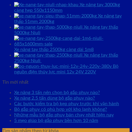
Xe nâng tay 3000kg
càng hẹp 550x1150mm
Xe nâng tay
thấp 51mm 2000kg
Xe nâng tay thấp
5000kg Niuli
Xe nâng tay thấp 2500kg càng dài 1m8
Xe nâng tay thấp
2500kg Niuli
Bộ
nguồn điện thủy lực mini 12v 24V 220V
Tin mới nhất
Xe nâng 3 tấn nên chọn bộ gắp phuy nào?
Xe nâng 2.5 tấn dùng bộ gắp phuy nào?
Các bước kiểm tra bộ kẹp phuy trước khi vận hành
Bộ gắp phuy có phù hợp với kho lạnh không?
Những mẫu bộ gắp phuy bán chạy nhất hiện nay
5 mẹo giúp bộ gắp phuy bền hơn 10 năm
Tìm sản phẩm theo từ khóa