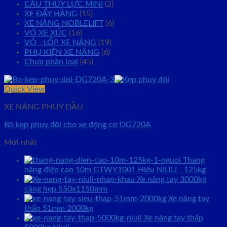
CẨU THỦY LỰC MINI
(2)
XE ĐẨY HÀNG
(15)
XE NÂNG NOBLELIFT
(6)
VỎ XE XÚC
(16)
VỎ - LỐP XE NÂNG
(19)
PHỤ KIỆN XE NÂNG
(6)
Chưa phân loại
(45)
Quick View
XE NÂNG PHUY DẦU
Bộ kẹp phuy đôi cho xe động cơ DG720A
Mới nhất
Thang
nâng điện cao 10m GTWY1001 Hiệu NIULI - 125kg
Xe nâng tay 3000kg
càng hẹp 550x1150mm
Xe nâng tay
thấp 51mm 2000kg
Xe nâng tay thấp