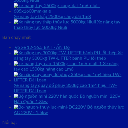
5000kg Niuli
Xe nâng tay thấp 2500kg càng dài 1m8
Xe nâng tay
thấp thủy lực 5000kg Niuli
Bán chạy nhất
Vỏ xe 12-16.5 BKT - ẤN Độ
Xe
nâng tay 3000kg TW-LIFTER bánh PU lỗi thép
Xe nâng
tay cao 1500kg nâng cao 1m6
Xe nâng tay quay đổ phuy 350kg cao 1m4 hiệu TW-
LIFTER Đài Loan
Bộ nguồn mini 220V
Hàn Quốc 1.8kw
Bộ nguồn thủy lực
AC 220V - 1.5kw
Nổi bật