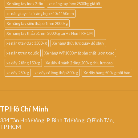
Xe nâng tay inox 2 tấn
xe nâng tay inox 2500kg giá tốt
xe nâng tay niuli càng hẹp 540x1150mm
Xe nâng tay siêu thấp 51mm 2000kg
Xe nâng tay thấp 51mm 2000kg tại Hà Nội/TP.HCM
xe nâng tay đức 3500kg
Xe nâng thủy lực quay đổ phuy
xe nâng trung quốc
Xe nâng WP1000 mặt bàn chất lượng cao
xe đẩy 2 tầng 150kg
Xe đẩy 4 bánh 2 tầng 200kg chịu lực cao
xe đẩy 250kg
xe đẩy có lòng thép 300kg
Xe đẩy hàng 500kg mặt bàn
TP.Hồ Chí Minh
334 Tân Hoà Đông, P. Bình Trị Đông, Q.Bình Tân,
TP.HCM