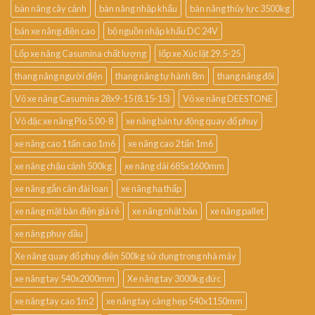
bàn nâng cây cảnh
bàn nâng nhập khẩu
bàn nâng thủy lực 3500kg
bán xe nâng điện cao
bộ nguồn nhập khẩu DC 24V
Lốp xe nâng Casumina chất lượng
lốp xe Xúc lật 29.5-25
thang nâng người điện
thang nâng tự hành 8m
thang nâng đôi
Vỏ xe nâng Casumina 28x9-15 (8.15-15)
Vỏ xe nâng DEESTONE
Vỏ đặc xe nâng Pio 5.00-8
xe nâng bán tự động quay đổ phuy
xe nâng cao 1 tấn cao 1m6
xe nâng cao 2 tấn 1m6
xe nâng chậu cảnh 500kg
xe nâng dài 685x1600mm
xe nâng gắn cân đài loan
xe nâng hạ thấp
xe nâng mặt bàn điện giá rẻ
xe nâng nhật bản
xe nâng pallet
xe nâng phuy dầu
Xe nâng quay đổ phuy điện 500kg sử dụng trong nhà máy
xe nâng tay 540x2000mm
Xe nâng tay 3000kg đức
xe nâng tay cao 1m2
xe nâng tay càng hẹp 540x1150mm