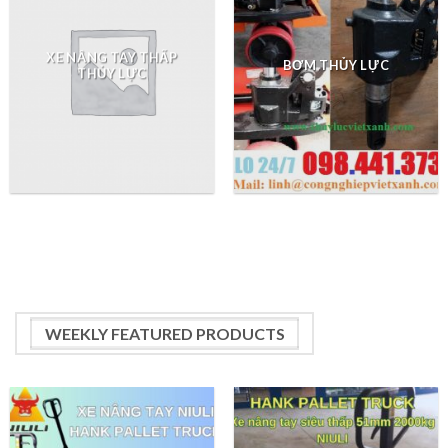
XE NÂNG TAY THẤP
BƠM THỦY LỰC
THỦY LỰC
WEEKLY FEATURED PRODUCTS