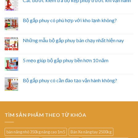
Các bước kiểm tra bộ kẹp phuy trước khi vận hành
Bộ gắp phuy có phù hợp với kho lạnh không?
Những mẫu bộ gắp phuy bán chạy nhất hiện nay
5 mẹo giúp bộ gắp phuy bền hơn 10 năm
Bộ gắp phuy có cần đào tạo vận hành không?
TÌM SẢN PHẨM THEO TỪ KHÓA
bàn nâng nhỏ 350kg nâng cao 1m5
Bán Xe nâng tay 2500kg